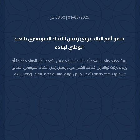
01-08-2026 | 08:50 ص
سمو أمير البلاد يهنئ رئيس الاتحاد السويسري بالعيد
الوطني لبلاده
بعث حضرة صاحب السمو أمير البلاد الشيخ مشعل الأحمد الجابر الصباح حفظه الله
ورعاه ببرقية تهنئة إلى فخامة الرئيس غي بارميلان رئيس الاتحاد السويسري الصديق
عبر فيها سموه حفظه الله عن خالص تهانيه بمناسبة ذكرى العيد الوطني لبلاده.
متمنيا سموه رعاه الله لفخامته موفور الصحة والعافية وللاتحاد السويسري وشعبه
الصديق كل التقدم والازدهار.