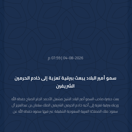
كل التقدم والازدهار.
04-08-2026 | 07:59 م
سمو أمير البلاد يبعث ببرقية تعزية إلى خادم الحرمين
الشريفين
بعث حضرة صاحب السمو أمير البلاد الشيخ مشعل الأحمد الجابر الصباح حفظه الله
ورعاه ببرقية تعزية إلى أخيه خادم الحرمين الشريفين الملك سلمان بن عبدالعزيز آل
سعود ملك المملكة العربية السعودية الشقيقة عبر فيها سموه حفظه الله عن
خالص تعازيه وصادق مواساته بوفاة المغفور لها بإذن الله تعالى والدة صاحب
السمو الملكي الأمير حمود بن سعود بن عبدالعزيز آل سعود سائلا سموه المولى
تعالى أن يتغمد الفقيدة بواسع رحمته ويسكنها فسيح جناته وأن يلهم الأسرة