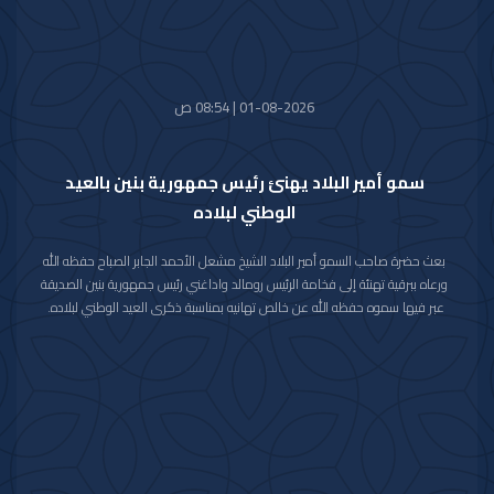
الصباح.
01-08-2026 | 08:54 ص
سمو أمير البلاد يهنئ رئيس جمهورية بنين بالعيد
الوطني لبلاده
بعث حضرة صاحب السمو أمير البلاد الشيخ مشعل الأحمد الجابر الصباح حفظه الله
ورعاه ببرقية تهنئة إلى فخامة الرئيس رومالد واداغني رئيس جمهورية بنين الصديقة
عبر فيها سموه حفظه الله عن خالص تهانيه بمناسبة ذكرى العيد الوطني لبلاده.
متمنيا سموه رعاه الله لفخامته موفور الصحة والعافية ولجمهورية بنين وشعبها
الصديق كل التقدم والازدهار.