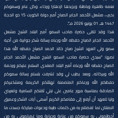
نعمه ظاهرة وباطنة ويزيدها ازدهارا ورخاء. وكل عام وسموكم
بخير،،، مشعل الأحمد الجابر الصباح أمير دولة الكويت 15 ذو الحجة
1447 هـ 01 يونيو 2026 مـ".
هذا وقد تلقى حضرة صاحب السمو أمير البلاد الشيخ مشعل
الأحمد الجابر الصباح حفظه الله ورعاه رسالة شكر جوابية من أخيه
سمو ولي العهد الشيخ صباح خالد الحمد الصباح حفظه الله هذا
نصها: "سيدي حضرة صاحب السمو الشيخ مشعل الأحمد الجابر
الصباح حفظه الله ورعاه أمير البلاد المفدى السلام عليكم ورحمة
الله وبركاته.. وبعد يطيب لي وقد تشرفت بتسلم رسالة سموكم
حفظكم الله ورعاكم المتضمنة تهنئتكم الكريمة ومشاعركم
الصادقة بمناسبة مرور عامين على نيلي ثقتكم السامية وتعييني
وليا للعهد أن أرفع إلى مقامكم الكريم أسمى آيات الشكر وعميق
الامتنان لما تفضلتم به من كلمات طيبة ودعوات مباركة جسدت ما
أحطتموني به سموكم من عناية ورعاية وما غمرتموني به من