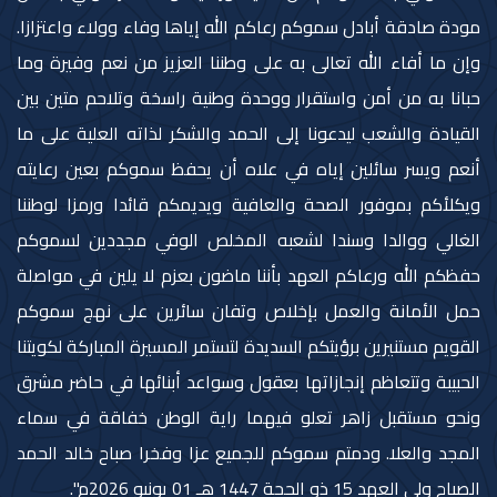
مودة صادقة أبادل سموكم رعاكم الله إياها وفاء وولاء واعتزازا.
وإن ما أفاء الله تعالى به على وطننا العزيز من نعم وفيرة وما
حبانا به من أمن واستقرار ووحدة وطنية راسخة وتلاحم متين بين
القيادة والشعب ليدعونا إلى الحمد والشكر لذاته العلية على ما
أنعم ويسر سائلين إياه في علاه أن يحفظ سموكم بعين رعايته
ويكلأكم بموفور الصحة والعافية ويديمكم قائدا ورمزا لوطننا
الغالي ووالدا وسندا لشعبه المخلص الوفي مجددين لسموكم
حفظكم الله ورعاكم العهد بأننا ماضون بعزم لا يلين في مواصلة
حمل الأمانة والعمل بإخلاص وتفان سائرين على نهج سموكم
القويم مستنيرين برؤيتكم السديدة لتستمر المسيرة المباركة لكويتنا
الحبيبة وتتعاظم إنجازاتها بعقول وسواعد أبنائها في حاضر مشرق
ونحو مستقبل زاهر تعلو فيهما راية الوطن خفاقة في سماء
المجد والعلا. ودمتم سموكم للجميع عزا وفخرا صباح خالد الحمد
الصباح ولي العهد 15 ذو الحجة 1447 هـ 01 يونيو 2026م".