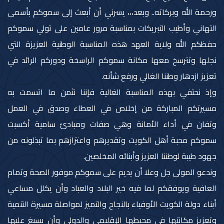
ورحمة الله وبركاته.. وبعد،،، يسرني أن أبعث إلى سموكم بأسمى
التهاني وأطيب التبريكات بمناسبة مرور عامين على تولي سموكم
حفظكم الله ولاية العهد هذه المناسبة الوطنية العزيزة التي
نجلها وتترسخ معها مكانة سموكم الراسخة ودوركم الرائد في
تعزيز ازدهار وطننا الغالي ورفع شأنه.
وإذ نحتفي بهذه المناسبة الغالية فإننا نثمن ما اتسمت به
مسيرتكم المباركة من إخلاص في العطاء وصدق في العمل
وتفان في أداء الأمانة وهي صفات ومبادئ سامية أكسبت
سموكم محبة أهل الكويت وتقديرهم واعتزازهم بما تبذلونه من
جهود طيبة لوطننا العزيز وأبنائه المخلصين.
وندعو المولى جل وعلا أن يديم على سموكم موفور الصحة وتمام
العافية ويوفقكم لما فيه خير البلاد والعباد وأن يكلل مساعي
أبناء دولة الكويت الأوفياء بالنجاح والتميز لمواصلة مسيرة التنمية
وتعزيز مكانتها في محيطها الإقليمي والدولي وأن يسبغ عليها