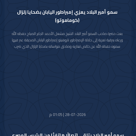
سمو أمير البلاد يعزي إمبراطور اليابان بضحايا زلزال
(كوماموتو)
بعث حضرة صاحب السمو أمير البلاد الشيخ مشعل الأحمد الجابر الصباح حفظه الله
ورعاه ببرقية تعزية إلى جلالة الإمبراطور ناروهيتو إمبراطور اليابان الصديقة عبر فيها
سموه حفظه الله عن خالص تعازيه وصادق مواساته بضحايا الزلزال الذي ضرب
محافظة كوماموتو جنوب غربي اليابان والذي أسفر عن سقوط عدد من الضحايا
وإصابة المئات وتدمير للممتلكات والمرافق العامة.
راجيا سموه رعاه الله للمصابين سرعة الشفاء والعافية وأن يتمكن المسؤولون في
البلد الصديق من احتواء وتجاوز آثار هذه الكارثة الطبيعية.
28-07-2026 | 01:05 م
سمو أمير البلاد يتلقى اتصالًا هاتفيًّا من الرئيس المصري