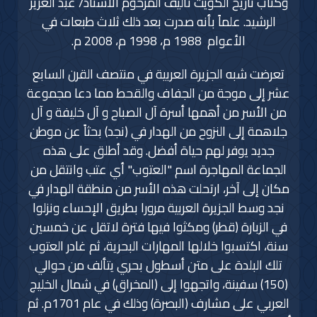
وكتاب تاريخ الكويت تأليف المرحوم الأستاذ/ عبد العزيز
الرشيد. علماً بأنه صدرت بعد ذلك ثلاث طبعات في
الأعوام 1988 م، 1998 م، 2008 م.
تعرضت شبه الجزيرة العربية في منتصف القرن السابع
عشر إلى موجة من الجفاف والقحط مما دعا مجموعة
من الأسر من أهمها أسرة آل الصباح و آل خليفة و آل
جلاهمة إلى النزوح من الهدار في (نجد) بحثاً عن موطن
جديد يوفر لهم حياة أفضل. وقد أطلق على هذه
الجماعة المهاجرة اسم "العتوب" أي عتب وانتقل من
مكان إلى آخر، ارتحلت هذه الأسر من منطقة الهدار في
نجد وسط الجزيرة العربية مرورا بطريق الإحساء ونزلوا
في الزبارة (قطر) ومكثوا فيها فترة لاتقل عن خمسين
سنة، اكتسبوا خلالها المهارات البحرية، ثم غادر العتوب
تلك البلدة على متن أسطول بحري يتألف من حوالي
(150) سفينة، واتجهوا إلى (المخراق) في شمال الخليج
العربي على مشارف (البصرة) وذلك في عام 1701م. ثم