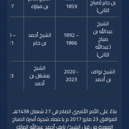
بن جابر (صباح
1859
بن مبارك
1917
الثاني)
الشيخ
عبدالله بن
1892 –
الشيخ أحمد
1950 –
صباح
1866
بن جابر
1921
(عبدالله
الثاني)
الشيخ
الشيخ نواف
2020 -
مِشعَل بن
2023
بن أحمد
2023
أحمد
بناءً على الأمر الأميري الصادر في 27 شعبان 1438هـ
الموافق 23 مايو 2017 م باعتماد شجرة أسرة الصباح
المعدة من قبل الشيخ/ نايف أحمد عبدالله المالك