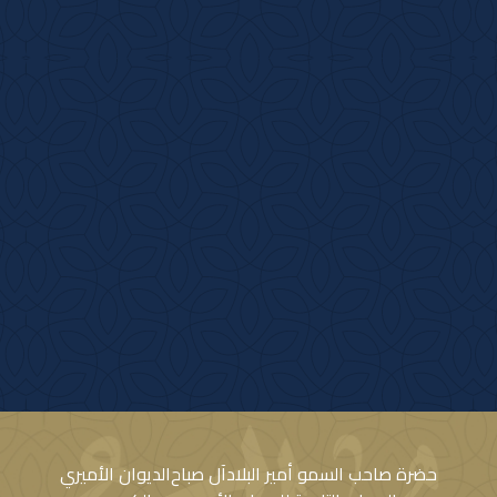
حضرة صاحب السمو أمير البلاد
آل صباح
الديوان الأميري