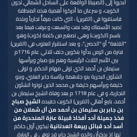
أبحروا إلى (الصبية) الواقعة على الساحل الشمالي لجون
الكويت، و سرعان ما أدركوا أهمية هذه المنطقة
فاستقروا في (القرين) ، التي كانت مرفأً تجارياً وبلدة
لصيد الأسماك وقد نمت واتسعت وعرفت فيما بعد
باسم (الكويت) وهي تصغير من كلمة (كوت) وهو
"القلعة" أو "الحصن"، و بعد استقرار العتوب في (القرين)
فترة من الزمن بدأوا بتكوين حلف ثلاثي عام 1716م
بين الأسر الثلاث الرئيسية وهم بنو صباح ويرأسها
سليمان بن أحمد الذي تولى مهام الحكم، و تولى
الشئون البحرية بنو جلاهمة برئاسة جابر العتبي، وبنو
خليفة ويرأسهم خليفة بن محمد الذين تولوا الشئون
التجارية، و في عام 1718 م بعد وفاة الشيخ سليمان بن
أحمد، بايع أهالي (القرين) الكويت حفيده
الشيخ صباح
بن جابر بن سليمان بن أحمد من آل شملان من
فخذ جميلة أحد أفخاذ قبيلة عنزة المنحدرة من
أسد أحد قبائل ربيعة العدنانية
ليكون أول حاكم
لها إذ يذكرأن والده الشيخ جابر قد توفي في الزبارة.