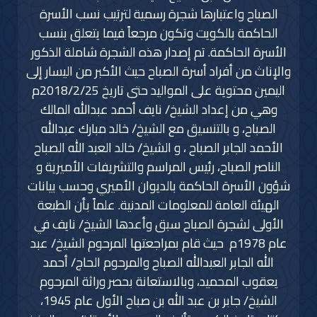
الصباح واعتبارها شجرة رسمية لترتيب نسب الأسرة
الحاكمة بالكويت وتكون مرجعاً فيما يتعلق بنسب
الأسرة الحاكمة. تم إصدار هذه الشجرة شاملة الذكور
والإناث من أفراد أسرة الصباح حيث الأكبر من اليسار إلى
اليمين محتوية على المواليد حتى تاريخ 2018/2/25م
وهي من إعداد الشيخ/ نايف أحمد عبدالله المالك
الصباح، و بالتنسيق مع الشيخ/ خالد مبارك عبدالله
الأحمد الجابر الصباح ، و الشيخ/ خالد العبد الله الصباح
الناصر الصباح، رئيس المراسم والتشريفات الأميرية و
شؤون الأسرة الحاكمة بالديوان الأميري وحسب بيانات
الهيئة العامة للمعلومات المدنية. علماً بأن الطبعة
الأولى لشجرة الصباح سبق وأعدها الشيخ/ نايف في
عام 1978م حيث قام بمراجعتها المرحوم الشيخ/ عبد
الله الجابر العبدالله الصباح والمرحوم الحاج/ أحمد
يعقوب المحميد، وبالاستعانة بحصر وراثة المرحوم
الشيخ/ جابر بن عبد الله بن صباح الأول عام 1945،