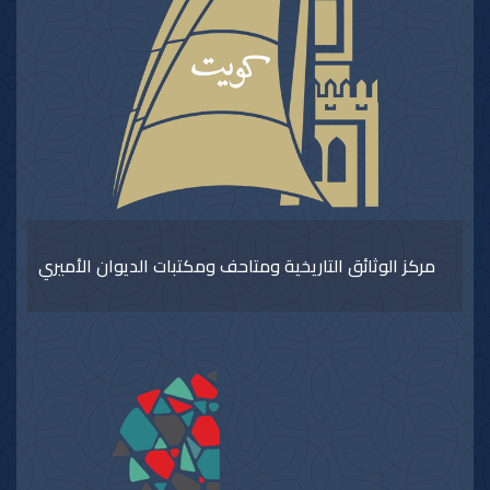
مركز الوثائق التاريخية ومتاحف ومكتبات الديوان الأميري