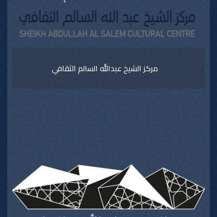
مركز الشيخ عبداللًّه السالم الثقافي