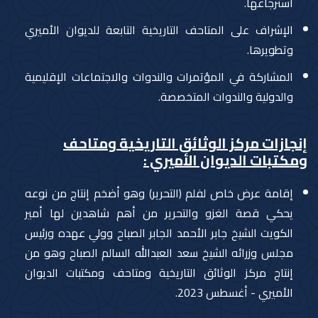
استرجاعها.
الإشراف على المتاحف التاريخية التابعة للديوان الأميري
وتطويرها.
المشاركة في المؤتمرات والندوات والاجتماعات الإقليمية
والدولية والندوات المتخصصة.
إنجازات مركز الوثائق التاريخية ومتاحف
ومكتبات الديوان الأميري :
إقامة عرض خاص لفلم (التحرير) وهو أضخم إنتاج من نوعه
يحكي قصة الغزو والتحرير من أهم شاهدين لها أمير
الكويت الشيخ جابر الأحمد الجابر الصباح وولي عهده ورئيس
مجلس وزرائه الشيخ سعد العبدالله السالم الصباح وهو من
إنتاج مركز الوثائق التاريخية ومتاحف ومكتبات الديوان
الأميري - أغسطس 2023.