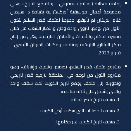
إقامة فعالية (السلام سيمفوني - رحلة مع التاريخ)، وهي
مجموعة أعمال موسيقية أوركسترالية بقيادة د. سليمان
غنام الديكان تم تأليفها خصيصاً لمتحف قصر السلام لتكون
الأول من نوعها لتروي إرادة وطن وانتصار الشعب من خلال
مسيرة الحكام والأحداث والأماكن التاريخية. وهي من إنتاج
مركز الوثائق التاريخية ومتاحف ومكتبات الديوان الأميري -
فبراير 2023.
مشروع متحف قصر السلام، تصميم، وتنفيذ، وإشراف، وهو
مشروع الأول من نوعه في المنطقة لترميم قصر تاريخي
وتحويله إلى متحف يجمع تاريخ الكويت تحت سقف واحد
والذي يشتمل على ثلاثة متاحف:
متحف تاريخ قصر السلام.
متحف الحضارات التي سكنت أرض الكويت.
متحف تاريخ الكويت عبر حكامها.