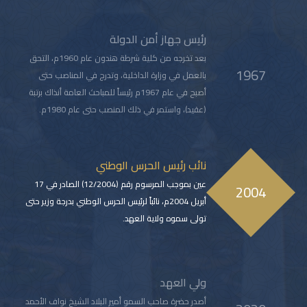
رئيس جهاز أمن الدولة
بعد تخرجه من كلية شرطة هندون عام 1960م، التحق
1967
بالعمل في وزارة الداخلية، وتدرج في المناصب حتى
أصبح في عام 1967م رئيساً للمباحث العامة أنذاك برتبة
(عقيد)، واستمر في ذلك المنصب حتى عام 1980م.
نائب رئيس الحرس الوطني
عين بموجب المرسوم رقم (12/2004) الصادر في 17
2004
أبريل 2004م، نائباً لرئيس الحرس الوطني بدرجة وزير حتى
تولى سموه ولاية العهد.
ولي العهد
أصدر حضرة صاحب السمو أمير البلاد الشيخ نواف الأحمد