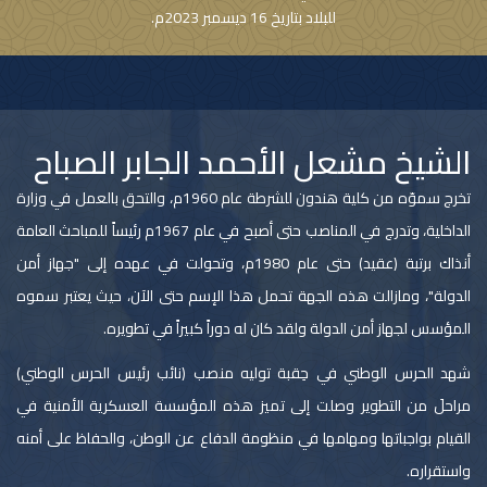
للبلاد بتاريخ 16 ديسمبر 2023م.
الشيخ مشعل الأحمد الجابر الصباح
تخرج سموّه من كلية هندون للشرطة عام 1960م، والتحق بالعمل في وزارة
الداخلية، وتدرج في المناصب حتى أصبح في عام 1967م رئيساً للمباحث العامة
أنذاك برتبة (عقيد) حتى عام 1980م، وتحولت في عهده إلى "جهاز أمن
الدولة"، ومازالت هذه الجهة تحمل هذا الإسم حتى الآن، حيث يعتبر سموه
المؤسس لجهاز أمن الدولة ولقد كان له دوراً كبيراً في تطويره.
شهد الحرس الوطني في حِقبة توليه منصب (نائب رئيس الحرس الوطني)
مراحلَ من التطوير وصلت إلى تميز هذه المؤسسة العسكرية الأمنية في
القيام بواجباتها ومهامها في منظومة الدفاع عن الوطن، والحفاظ على أمنه
واستقراره.