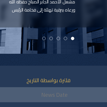
مشعل الأحمد الجابر الصباح حفظه الله
ورعاه ببرقية تهنئة إلى فخامة الرئيس
رودريغو باز رئيس دولة بوليفيا متعددة
القوميات الصديقة عبر فيها سموه حفظه
الله عن خالص تهانيه بمناسبة ذكرى
الاستقلال لبلاده.
متمنيا سموه رعاه الله لفخامته موفور
الصحة والعافية ولدولة بوليفيا وشعبها
الصديق كل التقدم والازدهار.
فلترة بواسطة التاريخ