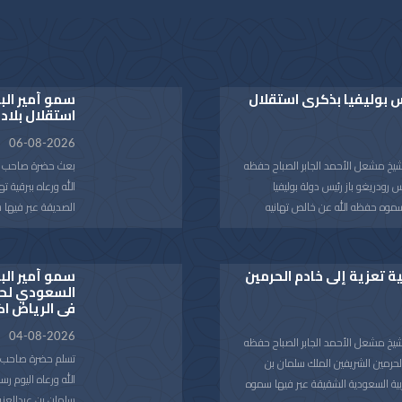
س بوليفيا بذكرى استقلال
سمو أمير الب
استقلال بلاد
06-08-2026
شيخ مشعل الأحمد الجابر الصباح حفظه
بعث حضرة صاحب الس
س رودريغو باز رئيس دولة بوليفيا
الله ورعاه ببرقية ت
سموه حفظه الله عن خالص تهانيه
الصديقة عبر فيها 
لبلاده.
الصحة والعافية ولدولة بوليفيا وشعبها
متمنيا سموه رعاه 
الصديق كل التقدم و
ية تعزية إلى خادم الحرمين
سمو أمير الب
السعودي لحض
في الرياض اك
04-08-2026
شيخ مشعل الأحمد الجابر الصباح حفظه
تسلم حضرة صاحب ال
 الحرمين الشريفين الملك سلمان بن
الله ورعاه اليوم 
بية السعودية الشقيقة عبر فيها سموه
سلمان بن عبدالعزي