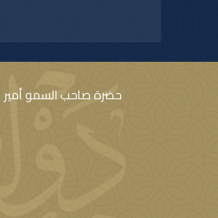
وشعبه الصديق كل التقدم والازدهار.
حضرة صاحب السمو أمير ال