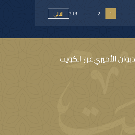
له بعمق العلاقات الأخوية والتاريخية التي تجمع دولة
مغربية الشقيقة ومؤكدا التطلع الدائم والمشترك لتعزيزها
213
...
2
1
التالي
عاون القائم بين البلدين الشقيقين في شتى المجالات.
الله لجلالته موفور الصحة والعافية وللمملكة المغربية
ريم كل التقدم والازدهار في ظل القيادة الحكيمة لجلالته.
ديوان الأميري
عن الكويت