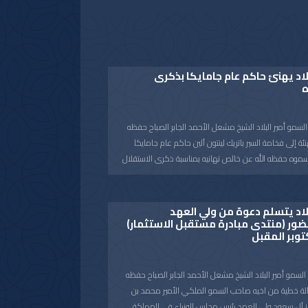
لاد يهنئ حاكم عام جامايكا بذكرى
ه
مو أمير البلاد الشيخ مشعل الأحمد الجابر الصباح حفظه
هنئة إلى فخامة السير باتريك لينتون آلين حاكم عام جامايكا
سموه حفظه الله عن خالص تهانيه بمناسبة ذكرى الاستقلال
الله لفخامته موفور الصحة والعافية ولجامايكا وشعبها
الازدهار.
لاد يتسلم دعوة من ولي العهد
ور (منتدى مبادرة مستقبل الاستثمار)
توبر المقبل
سمو أمير البلاد الشيخ مشعل الأحمد الجابر الصباح حفظه
رسالة خطية من اخيه صاحب السمو الملكي الأمير محمد بن
ز آل سعود ولي العهد رئيس مجلس الوزراء في المملكة