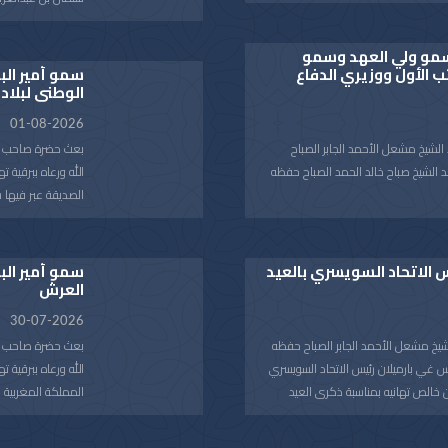
اته بوفاة المغفور لها بإذن الله
العربية السعودية 
ير حمود بن سعود بن عبدالعزيز آل
تغمد الفقيدة بواسع رحمته ويسكنها
سمو ولي العهد وسمو
في العاصمة الرياض خلال الفترة من 26
ب الأول ووزيري الدفاع
الكريمة وذوي الفقيدة جميل الصبر
سمو أمير الب
الوطني لبلاد
وقد قام بتسليم ال
دولة الكويت صاحب
01-08-2026
حضر المقابلة معالي
الشيخ مشعل الأحمد الجابر الصباح
بعث حضرة صاحب الس
وسعادة مدير مكتب
د الشيخ صباح خالد الحمد الصباح حفظه
الله ورعاه ببرقية 
محمد الذياب وسعاد
الصديقة عبر فيها 
عبدالله الأحمد الصب
 الشيخ أحمد عبدالله الأحمد الصباح
الوطني لبلاده.
متمنيا سموه رعاه 
النائب الأول لرئيس مجلس الوزراء
وشعبها الصديق كل 
س الاتحاد السويسري بالعيد
 الصباح.
العرش
 وزير الدفاع الشيخ عبدالله علي عبدالله
30-07-2026
شيخ مشعل الأحمد الجابر الصباح حفظه
بعث حضرة صاحب الس
زير الخارجية الشيخ جراح جابر الأحمد
ئيس غي بارميلان رئيس الاتحاد السويسري
الله ورعاه ببرقية 
خالص تهانيه بمناسبة ذكرى العيد
المملكة المغربية 
بمناسبة الذكرى ال
 الصحة والعافية وللاتحاد السويسري
الشقيقة.