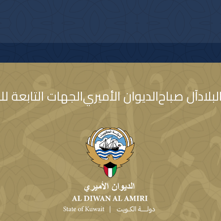
مشيدا سموه رعاه ال
الكويت والمملكة ال
والارتقاء بأطر الت
متمنيا سموه حفظه 
الشقيقة وشعبها الك
بلاد
آل صباح
الديوان الأميري
الجهات التابعة لل