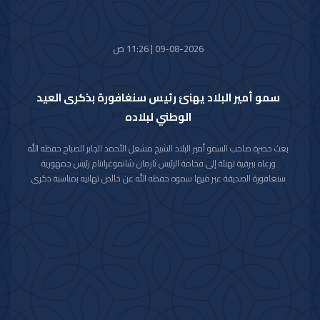
09-08-2026 | 11:26 ص
سمو أمير البلاد يهنئ رئيس سنغافورة بذكرى العيد
الوطني لبلاده
بعث حضرة صاحب السمو أمير البلاد الشيخ مشعل الأحمد الجابر الصباح حفظه الله
ورعاه ببرقية تهنئة إلى فخامة الرئيس ثارمان شانموغراتنام رئيس جمهورية
سنغافورة الصديقة عبر فيها سموه حفظه الله عن خالص تهانيه بمناسبة ذكرى
العيد الوطني لبلاده.
متمنيا سموه رعاه الله لفخامته موفور الصحة والعافية ولجمهورية سنغافورة
وشعبها الصديق كل التقدم والازدهار.