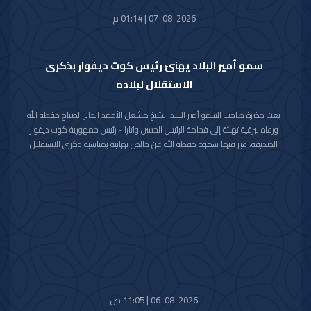
07-08-2026 | 01:14 م
سمو أمير البلاد يهنئ رئيس كوت ديفوار بذكرى
الاستقلال لبلاده
بعث حضرة صاحب السمو أمير البلاد الشيخ مشعل الأحمد الجابر الصباح حفظه الله
ورعاه ببرقية تهنئة إلى فخامة الرئيس الحسن واتارا - رئيس جمهورية كوت ديفوار
الصديقة، عبر فيها سموه حفظه الله عن خالص تهانيه بمناسبة ذكرى الاستقلال
لبلاده.
متمنيا سموه رعاه الله لفخامته موفور الصحة والعافية ولجمهورية كوت ديفوار
وشعبها الصديق كل التقدم والازدهار.
06-08-2026 | 11:05 ص