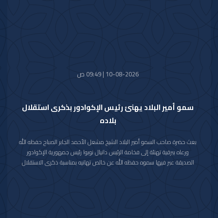
10-08-2026 | 09:49 ص
سمو أمير البلاد يهنئ رئيس الإكوادور بذكرى استقلال
بلاده
بعث حضرة صاحب السمو أمير البلاد الشيخ مشعل الأحمد الجابر الصباح حفظه الله
ورعاه ببرقية تهنئة إلى فخامة الرئيس دانيال نوبوا رئيس جمهورية الإكوادور
الصديقة عبر فيها سموه حفظه الله عن خالص تهانيه بمناسبة ذكرى الاستقلال
لبلاده.
متمنيا سموه رعاه الله لفخامته موفور الصحة والعافية ولجمهورية الإكوادور
وشعبها الصديق كل التقدم والازدهار.