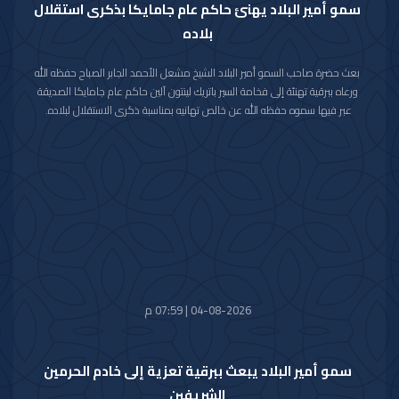
سمو أمير البلاد يهنئ حاكم عام جامايكا بذكرى استقلال
بلاده
بعث حضرة صاحب السمو أمير البلاد الشيخ مشعل الأحمد الجابر الصباح حفظه الله
ورعاه ببرقية تهنئة إلى فخامة السير باتريك لينتون آلين حاكم عام جامايكا الصديقة
عبر فيها سموه حفظه الله عن خالص تهانيه بمناسبة ذكرى الاستقلال لبلاده.
متمنيا سموه رعاه الله لفخامته موفور الصحة والعافية ولجامايكا وشعبها الصديق
كل التقدم والازدهار.
04-08-2026 | 07:59 م
سمو أمير البلاد يبعث ببرقية تعزية إلى خادم الحرمين
الشريفين