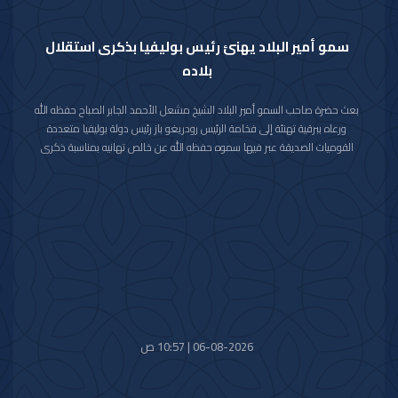
سمو أمير البلاد يهنئ رئيس بوليفيا بذكرى استقلال
بلاده
بعث حضرة صاحب السمو أمير البلاد الشيخ مشعل الأحمد الجابر الصباح حفظه الله
ورعاه ببرقية تهنئة إلى فخامة الرئيس رودريغو باز رئيس دولة بوليفيا متعددة
القوميات الصديقة عبر فيها سموه حفظه الله عن خالص تهانيه بمناسبة ذكرى
الاستقلال لبلاده.
متمنيا سموه رعاه الله لفخامته موفور الصحة والعافية ولدولة بوليفيا وشعبها
الصديق كل التقدم والازدهار.
06-08-2026 | 10:57 ص