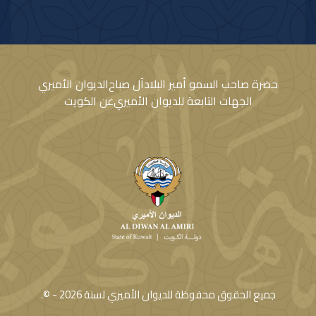
متمنيا سموه رعاه الله لفخامته موفور الصحة والعافية ولجمهورية بنين وشعبها
الصديق كل التقدم والازدهار.
حضرة صاحب السمو أمير البلاد
آل صباح
الديوان الأميري
الجهات التابعة للديوان الأميري
عن الكويت
جميع الحقوق محفوظة للديوان الأميري لسنة
2026
- ©.