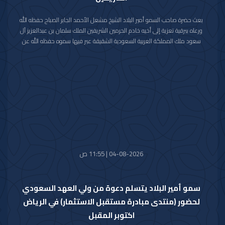
بعث حضرة صاحب السمو أمير البلاد الشيخ مشعل الأحمد الجابر الصباح حفظه الله
ورعاه ببرقية تعزية إلى أخيه خادم الحرمين الشريفين الملك سلمان بن عبدالعزيز آل
سعود ملك المملكة العربية السعودية الشقيقة عبر فيها سموه حفظه الله عن
خالص تعازيه وصادق مواساته بوفاة المغفور لها بإذن الله تعالى والدة صاحب
السمو الملكي الأمير حمود بن سعود بن عبدالعزيز آل سعود سائلا سموه المولى
تعالى أن يتغمد الفقيدة بواسع رحمته ويسكنها فسيح جناته وأن يلهم الأسرة
المالكة الكريمة وذوي الفقيدة جميل الصبر وحسن العزاء.
04-08-2026 | 11:55 ص
سمو أمير البلاد يتسلم دعوة من ولي العهد السعودي
لحضور (منتدى مبادرة مستقبل الاستثمار) في الرياض
اكتوبر المقبل