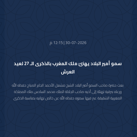
30-07-2026 | 12:15 م
سمو أمير البلاد يهنئ ملك المغرب بالذكرى الـ 27 لعيد
العرش
بعث حضرة صاحب السمو أمير البلاد الشيخ مشعل الأحمد الجابر الصباح حفظه الله
ورعاه ببرقية تهنئة إلى أخيه صاحب الجلالة الملك محمد السادس ملك المملكة
المغربية الشقيقة عبر فيها سموه حفظه الله عن خالص تهانيه بمناسبة الذكرى
السابعة والعشرين لعيد العرش في المملكة المغربية الشقيقة.
مشيدا سموه رعاه الله بعمق العلاقات الأخوية والتاريخية التي تجمع دولة الكويت
والمملكة المغربية الشقيقة ومؤكدا التطلع الدائم والمشترك لتعزيزها والارتقاء
بأطر التعاون القائم بين البلدين الشقيقين في شتى المجالات.
متمنيا سموه حفظه الله لجلالته موفور الصحة والعافية وللمملكة المغربية
الشقيقة وشعبها الكريم كل التقدم والازدهار في ظل القيادة الحكيمة لجلالته.