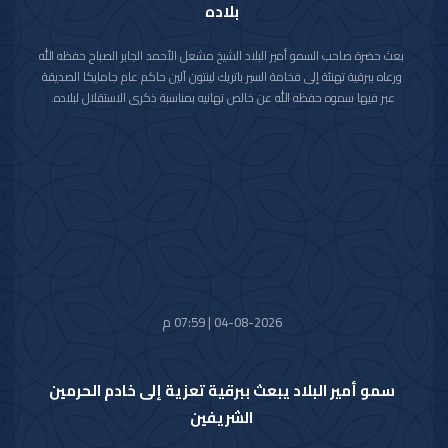
بلاده
بعث حضرة صاحب السمو أمير البلاد الشيخ مشعل الأحمد الجابر الصباح حفظه الله
ورعاه ببرقية تهنئة إلى فخامة السير باتريك لينتون آلين حاكم عام جامايكا الصديقة
عبر فيها سموه حفظه الله عن خالص تهانيه بمناسبة ذكرى الاستقلال لبلاده.
متمنيا سموه رعاه الله لفخامته موفور الصحة والعافية ولجامايكا وشعبها الصديق
كل التقدم والازدهار.
04-08-2026 | 07:59 م
سمو أمير البلاد يبعث ببرقية تعزية إلى خادم الحرمين
الشريفين