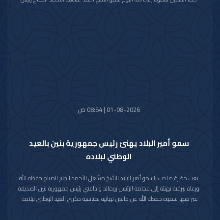
مجلس الوزراء.
واستقبل سموه حفظه الله اليوم معالي النائب الأول لرئيس مجلس الوزراء ووزير
الداخلية الشيخ فهد يوسف سعود الصباح.
كما استقبل سموه رعاه الله اليوم معالي وزير الدفاع الشيخ عبدالله علي عبدالله
السالم الصباح.
واستقبل سموه حفظه الله اليوم معالي وزير الخارجية الشيخ جراح جابر الأحمد
الصباح.
01-08-2026 | 08:54 ص
سمو أمير البلاد يهنئ رئيس جمهورية بنين بالعيد
الوطني لبلاده
بعث حضرة صاحب السمو أمير البلاد الشيخ مشعل الأحمد الجابر الصباح حفظه الله
ورعاه ببرقية تهنئة إلى فخامة الرئيس رومالد واداغني رئيس جمهورية بنين الصديقة
عبر فيها سموه حفظه الله عن خالص تهانيه بمناسبة ذكرى العيد الوطني لبلاده.
متمنيا سموه رعاه الله لفخامته موفور الصحة والعافية ولجمهورية بنين وشعبها
الصديق كل التقدم والازدهار.