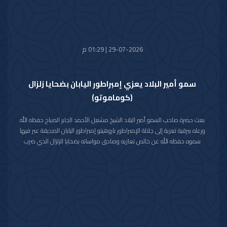
29-07-2026 | 01:29 م
سمو أمير البلاد يعزي إمبراطور اليابان بضحايا زلزال
(كوماموتو)
بعث حضرة صاحب السمو أمير البلاد الشيخ مشعل الأحمد الجابر الصباح حفظه الله
ورعاه ببرقية تعزية إلى جلالة الإمبراطور ناروهيتو إمبراطور اليابان الصديقة عبر فيها
سموه حفظه الله عن خالص تعازيه وصادق مواساته بضحايا الزلزال الذي ضرب
محافظة كوماموتو جنوب غربي اليابان والذي أسفر عن سقوط عدد من الضحايا
وإصابة المئات وتدمير للممتلكات والمرافق العامة.
راجيا سموه رعاه الله للمصابين سرعة الشفاء والعافية وأن يتمكن المسؤولون في
البلد الصديق من احتواء وتجاوز آثار هذه الكارثة الطبيعية.