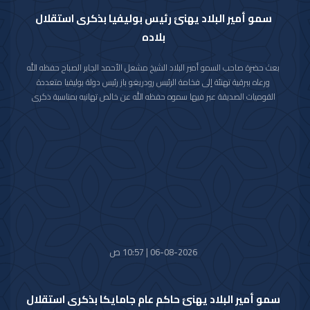
سمو أمير البلاد يهنئ رئيس بوليفيا بذكرى استقلال
بلاده
بعث حضرة صاحب السمو أمير البلاد الشيخ مشعل الأحمد الجابر الصباح حفظه الله
ورعاه ببرقية تهنئة إلى فخامة الرئيس رودريغو باز رئيس دولة بوليفيا متعددة
القوميات الصديقة عبر فيها سموه حفظه الله عن خالص تهانيه بمناسبة ذكرى
الاستقلال لبلاده.
متمنيا سموه رعاه الله لفخامته موفور الصحة والعافية ولدولة بوليفيا وشعبها
الصديق كل التقدم والازدهار.
06-08-2026 | 10:57 ص
سمو أمير البلاد يهنئ حاكم عام جامايكا بذكرى استقلال