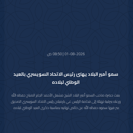
01-08-2026 | 08:50 ص
سمو أمير البلاد يهنئ رئيس الاتحاد السويسري بالعيد
الوطني لبلاده
بعث حضرة صاحب السمو أمير البلاد الشيخ مشعل الأحمد الجابر الصباح حفظه الله
ورعاه ببرقية تهنئة إلى فخامة الرئيس غي بارميلان رئيس الاتحاد السويسري الصديق
عبر فيها سموه حفظه الله عن خالص تهانيه بمناسبة ذكرى العيد الوطني لبلاده.
متمنيا سموه رعاه الله لفخامته موفور الصحة والعافية وللاتحاد السويسري وشعبه
الصديق كل التقدم والازدهار.