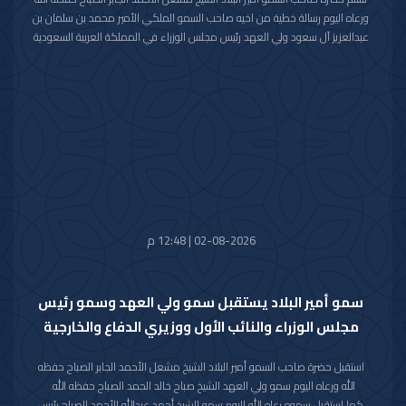
ورعاه اليوم رسالة خطية من اخيه صاحب السمو الملكي الأمير محمد بن سلمان بن
عبدالعزيز آل سعود ولي العهد رئيس مجلس الوزراء في المملكة العربية السعودية
الشقيقة تضمنت دعوة سموه رعاه الله لحضور (منتدى مبادرة مستقبل الاستثمار)
في نسخته العاشرة للعام 2026م والذي سيعقد في العاصمة الرياض خلال الفترة
من 26 اكتوبر 2026م إلى 29 اكتوبر 2026م.
وقد قام بتسليم الرسالة لسموه حفظه الله سفير خادم الحرمين الشريفين لدى دولة
الكويت صاحب السمو الأمير سلطان بن سعد بن خالد آل سعود.
حضر المقابلة معالي وزير شؤون الديوان الأميري الشيخ حمد جابر العلي الصباح
وسعادة مدير مكتب حضرة صاحب السمو أمير البلاد الفريق متقاعد جمال محمد
الذياب وسعادة وكيل الديوان الأميري الشيخ عبدالعزيز مشعل مبارك عبدالله
الأحمد الصباح.
02-08-2026 | 12:48 م
سمو أمير البلاد يستقبل سمو ولي العهد وسمو رئيس
مجلس الوزراء والنائب الأول ووزيري الدفاع والخارجية
استقبل حضرة صاحب السمو أمير البلاد الشيخ مشعل الأحمد الجابر الصباح حفظه
الله ورعاه اليوم سمو ولي العهد الشيخ صباح خالد الحمد الصباح حفظه الله.
كما استقبل سموه رعاه الله اليوم سمو الشيخ أحمد عبدالله الأحمد الصباح رئيس