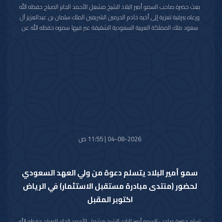
بعث حضرة صاحب السمو أمير البلاد الشيخ مشعل الأحمد الجابر الصباح حفظه الله
ورعاه ببرقية تعزية إلى أخيه خادم الحرمين الشريفين الملك سلمان بن عبدالعزيز آل
سعود ملك المملكة العربية السعودية الشقيقة عبر فيها سموه حفظه الله عن
خالص تعازيه وصادق مواساته بوفاة المغفور لها بإذن الله تعالى والدة صاحب
السمو الملكي الأمير حمود بن سعود بن عبدالعزيز آل سعود سائلا سموه المولى
تعالى أن يتغمد الفقيدة بواسع رحمته ويسكنها فسيح جناته وأن يلهم الأسرة
المالكة الكريمة وذوي الفقيدة جميل الصبر وحسن العزاء.
04-08-2026 | 11:55 ص
سمو أمير البلاد يتسلم دعوة من ولي العهد السعودي
لحضور (منتدى مبادرة مستقبل الاستثمار) في الرياض
اكتوبر المقبل
تسلم حضرة صاحب السمو أمير البلاد الشيخ مشعل الأحمد الجابر الصباح حفظه الله