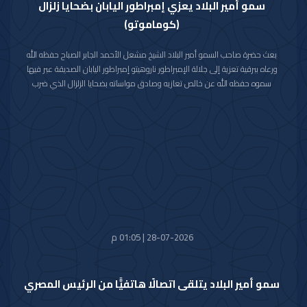
سمو أمير البلاد يعزي إمبراطور اليابان بضحايا زلزال
(كوماموتو)
بعث حضرة صاحب السمو أمير البلاد الشيخ مشعل الأحمد الجابر الصباح حفظه الله
ورعاه ببرقية تعزية إلى جلالة الإمبراطور ناروهيتو إمبراطور اليابان الصديقة عبر فيها
سموه حفظه الله عن خالص تعازيه وصادق مواساته بضحايا الزلزال الذي ضرب
محافظة كوماموتو جنوب غربي اليابان والذي أسفر عن سقوط عدد من الضحايا
وإصابة المئات وتدمير للممتلكات والمرافق العامة.
راجيا سموه رعاه الله للمصابين سرعة الشفاء والعافية وأن يتمكن المسؤولون في
البلد الصديق من احتواء وتجاوز آثار هذه الكارثة الطبيعية.
28-07-2026 | 01:05 م
سمو أمير البلاد يتلقى اتصالًا هاتفيًّا من الرئيس المصري