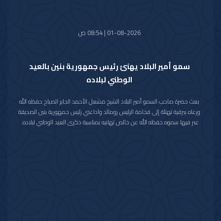
01-08-2026 | 08:54 ص
سمو أمير البلاد يهنئ رئيس جمهورية بنين بالعيد
الوطني لبلاده
بعث حضرة صاحب السمو أمير البلاد الشيخ مشعل الأحمد الجابر الصباح حفظه الله
ورعاه ببرقية تهنئة إلى فخامة الرئيس رومالد واداغني رئيس جمهورية بنين الصديقة
عبر فيها سموه حفظه الله عن خالص تهانيه بمناسبة ذكرى العيد الوطني لبلاده.
متمنيا سموه رعاه الله لفخامته موفور الصحة والعافية ولجمهورية بنين وشعبها
الصديق كل التقدم والازدهار.