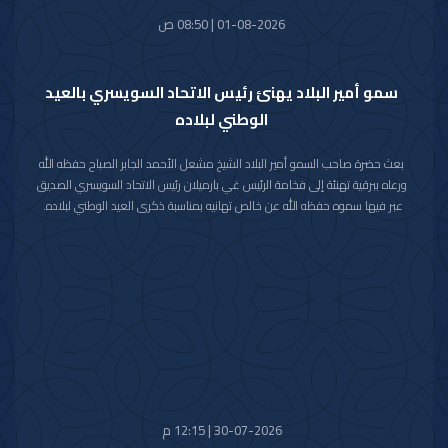
01-08-2026 | 08:50 ص
سمو أمير البلاد يهنئ رئيس الاتحاد السويسري بالعيد
الوطني لبلاده
بعث حضرة صاحب السمو أمير البلاد الشيخ مشعل الأحمد الجابر الصباح حفظه الله
ورعاه ببرقية تهنئة إلى فخامة الرئيس غي بارميلان رئيس الاتحاد السويسري الصديق
عبر فيها سموه حفظه الله عن خالص تهانيه بمناسبة ذكرى العيد الوطني لبلاده.
متمنيا سموه رعاه الله لفخامته موفور الصحة والعافية وللاتحاد السويسري وشعبه
الصديق كل التقدم والازدهار.
30-07-2026 | 12:15 م