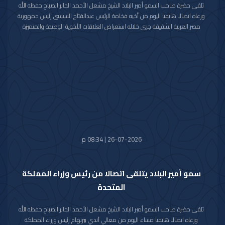
تلقى حضرة صاحب السمو أمير البلاد الشيخ مشعل الأحمد الجابر الصباح حفظه الله
ورعاه اتصالا هاتفيا اليوم من أخيه فخامة الرئيس عبدالفتاح السيسي رئيس جمهورية
مصر العربية الشقيقة جرى خلاله استعراض العلاقات الأخوية الوطيدة والمتميزة
التي تربط البلدين والشعبين الشقيقين كما جرى خلال الاتصال مناقشة عدد من
القضايا ذات الاهتمام المشترك وبحث آخر المستجدات على الساحتين الإقليمية
والدولية خاصة فيما يتعلق بالظروف الراهنة التي تمر بها المنطقة.
مؤكدا فخامته على وقوف جمهورية مصر العربية الشقيقة إلى جانب دولة الكويت
ودعمها لكافة الإجراءات التي تتخذها لحفظ أمنها وسيادتها داعيا فخامته الباري
جل وعلا أن يحفظ دولة الكويت وشعبها الشقيق من كل سوء ومكروه.
هذا وقد عبر حضرة صاحب السمو أمير البلاد الشيخ مشعل الأحمد الجابر الصباح
حفظه الله ورعاه عن خالص شكره وتقديره لأخيه فخامة الرئيس عبدالفتاح السيسي
رئيس جمهورية مصر العربية الشقيقة متمنيا لفخامته موفور الصحة وتمام العافية
وللشعب المصري الشقيق المزيد من التقدم والنماء.
26-07-2026 | 08:34 م
سمو أمير البلاد يتلقى اتصالا من رئيس وزراء المملكة
المتحدة
تلقى حضرة صاحب السمو أمير البلاد الشيخ مشعل الأحمد الجابر الصباح حفظه الله
ورعاه اتصالا هاتفيا مساء اليوم من معالي آندي بيرنهام رئيس وزراء المملكة