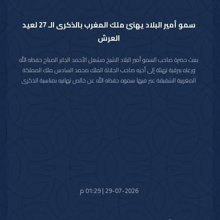
سمو أمير البلاد يهنئ ملك المغرب بالذكرى الـ 27 لعيد
العرش
بعث حضرة صاحب السمو أمير البلاد الشيخ مشعل الأحمد الجابر الصباح حفظه الله
ورعاه ببرقية تهنئة إلى أخيه صاحب الجلالة الملك محمد السادس ملك المملكة
المغربية الشقيقة عبر فيها سموه حفظه الله عن خالص تهانيه بمناسبة الذكرى
السابعة والعشرين لعيد العرش في المملكة المغربية الشقيقة.
مشيدا سموه رعاه الله بعمق العلاقات الأخوية والتاريخية التي تجمع دولة الكويت
والمملكة المغربية الشقيقة ومؤكدا التطلع الدائم والمشترك لتعزيزها والارتقاء
بأطر التعاون القائم بين البلدين الشقيقين في شتى المجالات.
متمنيا سموه حفظه الله لجلالته موفور الصحة والعافية وللمملكة المغربية
الشقيقة وشعبها الكريم كل التقدم والازدهار في ظل القيادة الحكيمة لجلالته.
29-07-2026 | 01:29 م