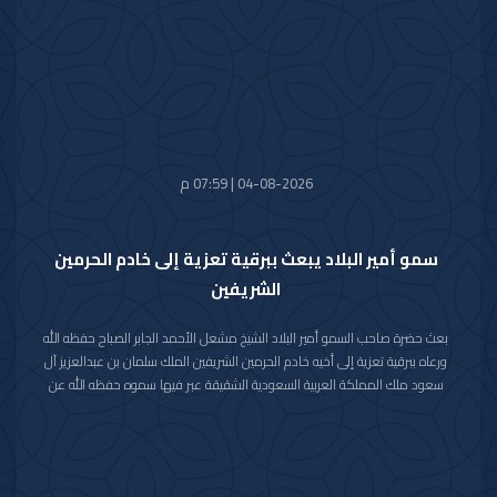
04-08-2026 | 07:59 م
سمو أمير البلاد يبعث ببرقية تعزية إلى خادم الحرمين
الشريفين
بعث حضرة صاحب السمو أمير البلاد الشيخ مشعل الأحمد الجابر الصباح حفظه الله
ورعاه ببرقية تعزية إلى أخيه خادم الحرمين الشريفين الملك سلمان بن عبدالعزيز آل
سعود ملك المملكة العربية السعودية الشقيقة عبر فيها سموه حفظه الله عن
خالص تعازيه وصادق مواساته بوفاة المغفور لها بإذن الله تعالى والدة صاحب
السمو الملكي الأمير حمود بن سعود بن عبدالعزيز آل سعود سائلا سموه المولى
تعالى أن يتغمد الفقيدة بواسع رحمته ويسكنها فسيح جناته وأن يلهم الأسرة
المالكة الكريمة وذوي الفقيدة جميل الصبر وحسن العزاء.