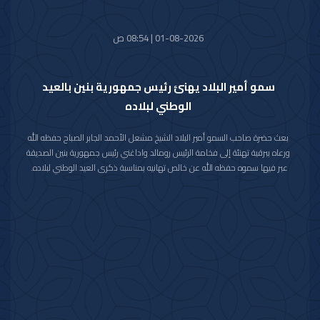
01-08-2026 | 08:54 ص
سمو أمير البلاد يهنئ رئيس جمهورية بنين بالعيد
الوطني لبلاده
بعث حضرة صاحب السمو أمير البلاد الشيخ مشعل الأحمد الجابر الصباح حفظه الله
ورعاه ببرقية تهنئة إلى فخامة الرئيس رومالد واداغني رئيس جمهورية بنين الصديقة
عبر فيها سموه حفظه الله عن خالص تهانيه بمناسبة ذكرى العيد الوطني لبلاده.
متمنيا سموه رعاه الله لفخامته موفور الصحة والعافية ولجمهورية بنين وشعبها
الصديق كل التقدم والازدهار.