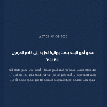
04-08-2026 | 07:59 م
سمو أمير البلاد يبعث ببرقية تعزية إلى خادم الحرمين
الشريفين
بعث حضرة صاحب السمو أمير البلاد الشيخ مشعل الأحمد الجابر الصباح حفظه الله
ورعاه ببرقية تعزية إلى أخيه خادم الحرمين الشريفين الملك سلمان بن عبدالعزيز آل
سعود ملك المملكة العربية السعودية الشقيقة عبر فيها سموه حفظه الله عن
خالص تعازيه وصادق مواساته بوفاة المغفور لها بإذن الله تعالى والدة صاحب
السمو الملكي الأمير حمود بن سعود بن عبدالعزيز آل سعود سائلا سموه المولى
تعالى أن يتغمد الفقيدة بواسع رحمته ويسكنها فسيح جناته وأن يلهم الأسرة
المالكة الكريمة وذوي الفقيدة جميل الصبر وحسن العزاء.