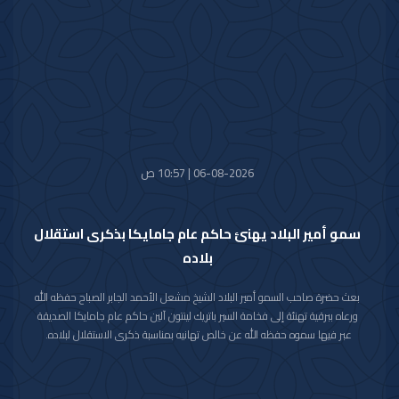
متمنيا سموه رعاه الله لفخامته موفور الصحة والعافية ولدولة بوليفيا وشعبها
الصديق كل التقدم والازدهار.
06-08-2026 | 10:57 ص
سمو أمير البلاد يهنئ حاكم عام جامايكا بذكرى استقلال
بلاده
بعث حضرة صاحب السمو أمير البلاد الشيخ مشعل الأحمد الجابر الصباح حفظه الله
ورعاه ببرقية تهنئة إلى فخامة السير باتريك لينتون آلين حاكم عام جامايكا الصديقة
عبر فيها سموه حفظه الله عن خالص تهانيه بمناسبة ذكرى الاستقلال لبلاده.
متمنيا سموه رعاه الله لفخامته موفور الصحة والعافية ولجامايكا وشعبها الصديق
كل التقدم والازدهار.