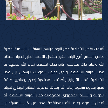
أقيمت بقصر الاتحادية عصر اليوم مراسم الاستقبال الرسمية لحضرة
صاحب السمو أمير البلاد الشيخ مشعل الأحمد الجابر الصباح حفظه
الله ورعاه ذلك بمناسبة زيارة دولة لسموه رعاه الله لجمهورية
مصر العربية الشقيقة. ولدى وصول الموكب الرسمي إلى قصر
الاتحادية نفخت الأبواق وأطلقت المدفعية إحدى وعشرين طلقة
ترحيبا بقدوم سموه رعاه الله. بعدها تم عزف السلام الوطني لدولة
الكويت والسلام الجمهوري لجمهورية مصر العربية الشقيقة. ثم
تفضل سموه رعاه الله بمصافحة عدد من كبار المسؤولين