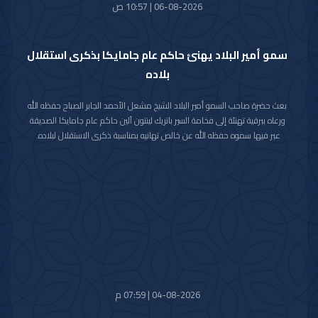
06-08-2026 | 10:57 ص
سمو أمير البلاد يهنئ حاكم عام جامايكا بذكرى استقلال
بلاده
بعث حضرة صاحب السمو أمير البلاد الشيخ مشعل الأحمد الجابر الصباح حفظه الله
ورعاه ببرقية تهنئة إلى فخامة السير باتريك لينتون آلين حاكم عام جامايكا الصديقة
عبر فيها سموه حفظه الله عن خالص تهانيه بمناسبة ذكرى الاستقلال لبلاده.
متمنيا سموه رعاه الله لفخامته موفور الصحة والعافية ولجامايكا وشعبها الصديق
كل التقدم والازدهار.
04-08-2026 | 07:59 م