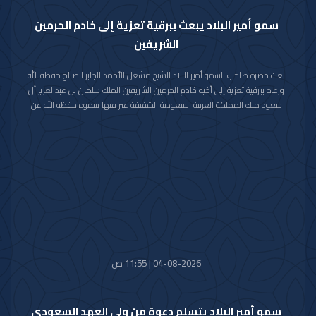
سمو أمير البلاد يبعث ببرقية تعزية إلى خادم الحرمين
الشريفين
بعث حضرة صاحب السمو أمير البلاد الشيخ مشعل الأحمد الجابر الصباح حفظه الله
ورعاه ببرقية تعزية إلى أخيه خادم الحرمين الشريفين الملك سلمان بن عبدالعزيز آل
سعود ملك المملكة العربية السعودية الشقيقة عبر فيها سموه حفظه الله عن
خالص تعازيه وصادق مواساته بوفاة المغفور لها بإذن الله تعالى والدة صاحب
السمو الملكي الأمير حمود بن سعود بن عبدالعزيز آل سعود سائلا سموه المولى
تعالى أن يتغمد الفقيدة بواسع رحمته ويسكنها فسيح جناته وأن يلهم الأسرة
المالكة الكريمة وذوي الفقيدة جميل الصبر وحسن العزاء.
04-08-2026 | 11:55 ص
سمو أمير البلاد يتسلم دعوة من ولي العهد السعودي