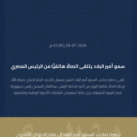
البلد الصديق من احتواء وتجاوز آثار هذه الكارثة الطبيعية.
28-07-2026 | 01:05 م
سمو أمير البلاد يتلقى اتصالًا هاتفيًّا من الرئيس المصري
تلقى حضرة صاحب السمو أمير البلاد الشيخ مشعل الأحمد الجابر الصباح حفظه الله
ورعاه اتصالا هاتفيا اليوم من أخيه فخامة الرئيس عبدالفتاح السيسي رئيس جمهورية
مصر العربية الشقيقة جرى خلاله استعراض العلاقات الأخوية الوطيدة والمتميزة
التي تربط البلدين والشعبين الشقيقين كما جرى خلال الاتصال مناقشة عدد من
القضايا ذات الاهتمام المشترك وبحث آخر المستجدات على الساحتين الإقليمية
والدولية خاصة فيما يتعلق بالظروف الراهنة التي تمر بها المنطقة.
مؤكدا فخامته على وقوف جمهورية مصر العربية الشقيقة إلى جانب دولة الكويت
ودعمها لكافة الإجراءات التي تتخذها لحفظ أمنها وسيادتها داعيا فخامته الباري
جل وعلا أن يحفظ دولة الكويت وشعبها الشقيق من كل سوء ومكروه.
حضرة صاحب السمو أمير البلاد
آل صباح
الديوان الأميري