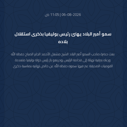
06-08-2026 | 11:05 ص
سمو أمير البلاد يهنئ رئيس بوليفيا بذكرى استقلال
بلاده
بعث حضرة صاحب السمو أمير البلاد الشيخ مشعل الأحمد الجابر الصباح حفظه الله
ورعاه ببرقية تهنئة إلى فخامة الرئيس رودريغو باز رئيس دولة بوليفيا متعددة
القوميات الصديقة عبر فيها سموه حفظه الله عن خالص تهانيه بمناسبة ذكرى
الاستقلال لبلاده.
متمنيا سموه رعاه الله لفخامته موفور الصحة والعافية ولدولة بوليفيا وشعبها
الصديق كل التقدم والازدهار.