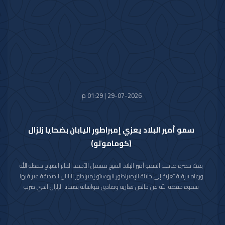
مشيدا سموه رعاه الله بعمق العلاقات الأخوية والتاريخية التي تجمع دولة الكويت
والمملكة المغربية الشقيقة ومؤكدا التطلع الدائم والمشترك لتعزيزها والارتقاء
بأطر التعاون القائم بين البلدين الشقيقين في شتى المجالات.
متمنيا سموه حفظه الله لجلالته موفور الصحة والعافية وللمملكة المغربية
الشقيقة وشعبها الكريم كل التقدم والازدهار في ظل القيادة الحكيمة لجلالته.
29-07-2026 | 01:29 م
سمو أمير البلاد يعزي إمبراطور اليابان بضحايا زلزال
(كوماموتو)
بعث حضرة صاحب السمو أمير البلاد الشيخ مشعل الأحمد الجابر الصباح حفظه الله
ورعاه ببرقية تعزية إلى جلالة الإمبراطور ناروهيتو إمبراطور اليابان الصديقة عبر فيها
سموه حفظه الله عن خالص تعازيه وصادق مواساته بضحايا الزلزال الذي ضرب
محافظة كوماموتو جنوب غربي اليابان والذي أسفر عن سقوط عدد من الضحايا
وإصابة المئات وتدمير للممتلكات والمرافق العامة.
راجيا سموه رعاه الله للمصابين سرعة الشفاء والعافية وأن يتمكن المسؤولون في