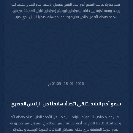
بعث حضرة صاحب السمو أمير البلاد الشيخ مشعل الأحمد الجابر الصباح حفظه الله
ورعاه ببرقية تعزية إلى جلالة الإمبراطور ناروهيتو إمبراطور اليابان الصديقة عبر فيها
سموه حفظه الله عن خالص تعازيه وصادق مواساته بضحايا الزلزال الذي ضرب
محافظة كوماموتو جنوب غربي اليابان والذي أسفر عن سقوط عدد من الضحايا
وإصابة المئات وتدمير للممتلكات والمرافق العامة.
راجيا سموه رعاه الله للمصابين سرعة الشفاء والعافية وأن يتمكن المسؤولون في
البلد الصديق من احتواء وتجاوز آثار هذه الكارثة الطبيعية.
28-07-2026 | 01:05 م
سمو أمير البلاد يتلقى اتصالًا هاتفيًّا من الرئيس المصري
تلقى حضرة صاحب السمو أمير البلاد الشيخ مشعل الأحمد الجابر الصباح حفظه الله
ورعاه اتصالا هاتفيا اليوم من أخيه فخامة الرئيس عبدالفتاح السيسي رئيس جمهورية
مصر العربية الشقيقة جرى خلاله استعراض العلاقات الأخوية الوطيدة والمتميزة