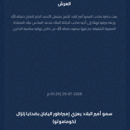
العرش
بعث حضرة صاحب السمو أمير البلاد الشيخ مشعل الأحمد الجابر الصباح حفظه الله
ورعاه ببرقية تهنئة إلى أخيه صاحب الجلالة الملك محمد السادس ملك المملكة
المغربية الشقيقة عبر فيها سموه حفظه الله عن خالص تهانيه بمناسبة الذكرى
السابعة والعشرين لعيد العرش في المملكة المغربية الشقيقة.
مشيدا سموه رعاه الله بعمق العلاقات الأخوية والتاريخية التي تجمع دولة الكويت
والمملكة المغربية الشقيقة ومؤكدا التطلع الدائم والمشترك لتعزيزها والارتقاء
بأطر التعاون القائم بين البلدين الشقيقين في شتى المجالات.
متمنيا سموه حفظه الله لجلالته موفور الصحة والعافية وللمملكة المغربية
الشقيقة وشعبها الكريم كل التقدم والازدهار في ظل القيادة الحكيمة لجلالته.
29-07-2026 | 01:29 م
سمو أمير البلاد يعزي إمبراطور اليابان بضحايا زلزال
(كوماموتو)