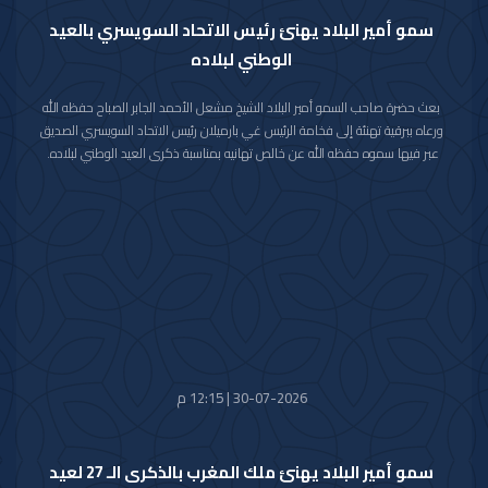
سمو أمير البلاد يهنئ رئيس الاتحاد السويسري بالعيد
الوطني لبلاده
بعث حضرة صاحب السمو أمير البلاد الشيخ مشعل الأحمد الجابر الصباح حفظه الله
ورعاه ببرقية تهنئة إلى فخامة الرئيس غي بارميلان رئيس الاتحاد السويسري الصديق
عبر فيها سموه حفظه الله عن خالص تهانيه بمناسبة ذكرى العيد الوطني لبلاده.
متمنيا سموه رعاه الله لفخامته موفور الصحة والعافية وللاتحاد السويسري وشعبه
الصديق كل التقدم والازدهار.
30-07-2026 | 12:15 م
سمو أمير البلاد يهنئ ملك المغرب بالذكرى الـ 27 لعيد