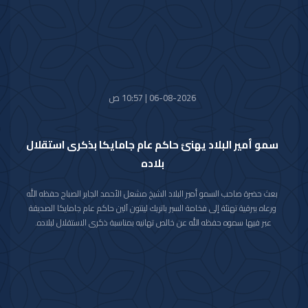
06-08-2026 | 10:57 ص
سمو أمير البلاد يهنئ حاكم عام جامايكا بذكرى استقلال
بلاده
بعث حضرة صاحب السمو أمير البلاد الشيخ مشعل الأحمد الجابر الصباح حفظه الله
ورعاه ببرقية تهنئة إلى فخامة السير باتريك لينتون آلين حاكم عام جامايكا الصديقة
عبر فيها سموه حفظه الله عن خالص تهانيه بمناسبة ذكرى الاستقلال لبلاده.
متمنيا سموه رعاه الله لفخامته موفور الصحة والعافية ولجامايكا وشعبها الصديق
كل التقدم والازدهار.