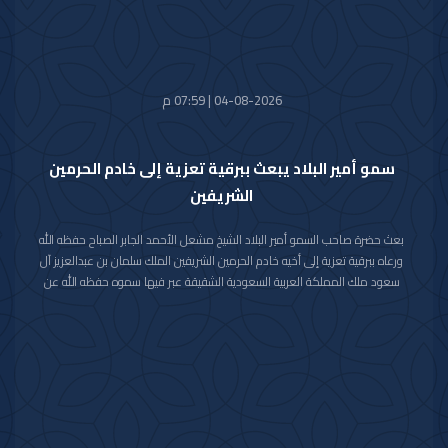
04-08-2026 | 07:59 م
سمو أمير البلاد يبعث ببرقية تعزية إلى خادم الحرمين
الشريفين
بعث حضرة صاحب السمو أمير البلاد الشيخ مشعل الأحمد الجابر الصباح حفظه الله
ورعاه ببرقية تعزية إلى أخيه خادم الحرمين الشريفين الملك سلمان بن عبدالعزيز آل
سعود ملك المملكة العربية السعودية الشقيقة عبر فيها سموه حفظه الله عن
خالص تعازيه وصادق مواساته بوفاة المغفور لها بإذن الله تعالى والدة صاحب
السمو الملكي الأمير حمود بن سعود بن عبدالعزيز آل سعود سائلا سموه المولى
تعالى أن يتغمد الفقيدة بواسع رحمته ويسكنها فسيح جناته وأن يلهم الأسرة
المالكة الكريمة وذوي الفقيدة جميل الصبر وحسن العزاء.