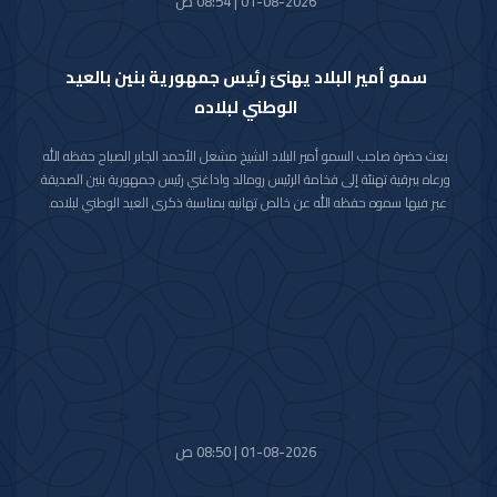
01-08-2026 | 08:54 ص
سمو أمير البلاد يهنئ رئيس جمهورية بنين بالعيد
الوطني لبلاده
بعث حضرة صاحب السمو أمير البلاد الشيخ مشعل الأحمد الجابر الصباح حفظه الله
ورعاه ببرقية تهنئة إلى فخامة الرئيس رومالد واداغني رئيس جمهورية بنين الصديقة
عبر فيها سموه حفظه الله عن خالص تهانيه بمناسبة ذكرى العيد الوطني لبلاده.
متمنيا سموه رعاه الله لفخامته موفور الصحة والعافية ولجمهورية بنين وشعبها
الصديق كل التقدم والازدهار.
01-08-2026 | 08:50 ص