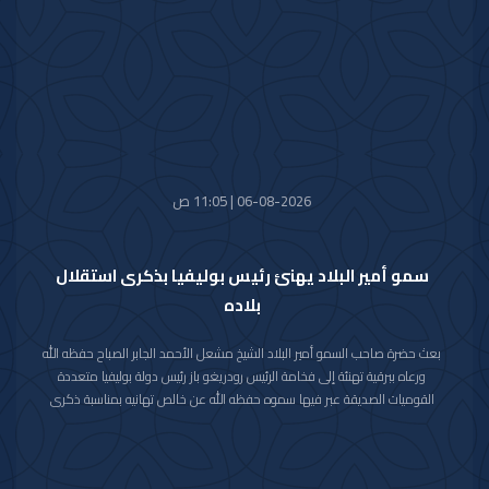
06-08-2026 | 11:05 ص
سمو أمير البلاد يهنئ رئيس بوليفيا بذكرى استقلال
بلاده
بعث حضرة صاحب السمو أمير البلاد الشيخ مشعل الأحمد الجابر الصباح حفظه الله
ورعاه ببرقية تهنئة إلى فخامة الرئيس رودريغو باز رئيس دولة بوليفيا متعددة
القوميات الصديقة عبر فيها سموه حفظه الله عن خالص تهانيه بمناسبة ذكرى
الاستقلال لبلاده.
متمنيا سموه رعاه الله لفخامته موفور الصحة والعافية ولدولة بوليفيا وشعبها
الصديق كل التقدم والازدهار.