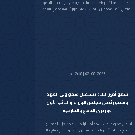
الصباح حفظه الله ورعاه اليوم رسالة خطية من اخيه صاحب السمو
الملكي الأمير محمد بن سلمان بن عبدالعزيز آل سعود ولي العهد
رئيس مجلس الوزراء في المملكة العربية السعودية الشقيقة
تضمنت دعوة سموه رعاه الله لحضور (منتدى مبادرة مستقبل
الاستثمار) في نسخته العاشرة للعام 2026م والذي سيعقد في
العاصمة الرياض خلال الفترة من 26 اكتوبر 2026م إلى 29 اكتوبر
2026م.
وقد قام بتسليم الرسالة لسموه حفظه الله سفير خادم الحرمين
الشريفين لدى دولة الكويت صاحب السمو الأمير سلطان بن سعد بن
خالد آل سعود.
حضر المقابلة معالي وزير شؤون الديوان الأميري الشيخ حمد جابر
العلي الصباح وسعادة مدير مكتب حضرة صاحب السمو أمير البلاد
02-08-2026 | 12:48 م
الفريق متقاعد جمال محمد الذياب وسعادة وكيل الديوان الأميري
الشيخ عبدالعزيز مشعل مبارك عبدالله الأحمد الصباح.
سمو أمير البلاد يستقبل سمو ولي العهد
وسمو رئيس مجلس الوزراء والنائب الأول
ووزيري الدفاع والخارجية
استقبل حضرة صاحب السمو أمير البلاد الشيخ مشعل الأحمد الجابر
الصباح حفظه الله ورعاه اليوم سمو ولي العهد الشيخ صباح خالد