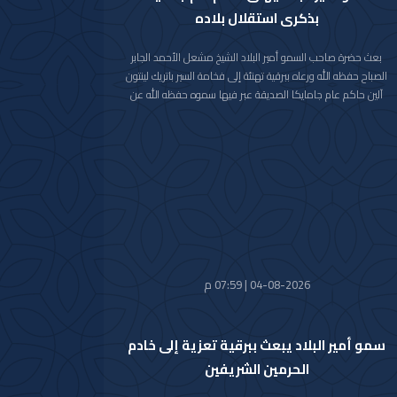
بذكرى استقلال بلاده
بعث حضرة صاحب السمو أمير البلاد الشيخ مشعل الأحمد الجابر
الصباح حفظه الله ورعاه ببرقية تهنئة إلى فخامة السير باتريك لينتون
آلين حاكم عام جامايكا الصديقة عبر فيها سموه حفظه الله عن
خالص تهانيه بمناسبة ذكرى الاستقلال لبلاده.
متمنيا سموه رعاه الله لفخامته موفور الصحة والعافية ولجامايكا
وشعبها الصديق كل التقدم والازدهار.
04-08-2026 | 07:59 م
سمو أمير البلاد يبعث ببرقية تعزية إلى خادم
الحرمين الشريفين