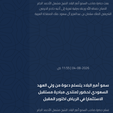
بعث حضرة صاحب السمو أمير البلاد الشيخ مشعل الأحمد الجابر
الصباح حفظه الله ورعاه ببرقية تعزية إلى أخيه خادم الحرمين
الشريفين الملك سلمان بن عبدالعزيز آل سعود ملك المملكة العربية
السعودية الشقيقة عبر فيها سموه حفظه الله عن خالص تعازيه
وصادق مواساته بوفاة المغفور لها بإذن الله تعالى والدة صاحب
السمو الملكي الأمير حمود بن سعود بن عبدالعزيز آل سعود سائلا
سموه المولى تعالى أن يتغمد الفقيدة بواسع رحمته ويسكنها
فسيح جناته وأن يلهم الأسرة المالكة الكريمة وذوي الفقيدة جميل
الصبر وحسن العزاء.
04-08-2026 | 11:55 ص
سمو أمير البلاد يتسلم دعوة من ولي العهد
السعودي لحضور (منتدى مبادرة مستقبل
الاستثمار) في الرياض اكتوبر المقبل
تسلم حضرة صاحب السمو أمير البلاد الشيخ مشعل الأحمد الجابر