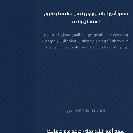
سمو أمير البلاد يهنئ رئيس بوليفيا بذكرى
استقلال بلاده
بعث حضرة صاحب السمو أمير البلاد الشيخ مشعل الأحمد الجابر
الصباح حفظه الله ورعاه ببرقية تهنئة إلى فخامة الرئيس رودريغو باز
رئيس دولة بوليفيا متعددة القوميات الصديقة عبر فيها سموه
حفظه الله عن خالص تهانيه بمناسبة ذكرى الاستقلال لبلاده.
متمنيا سموه رعاه الله لفخامته موفور الصحة والعافية ولدولة
بوليفيا وشعبها الصديق كل التقدم والازدهار.
06-08-2026 | 10:57 ص
سمو أمير البلاد يهنئ حاكم عام جامايكا