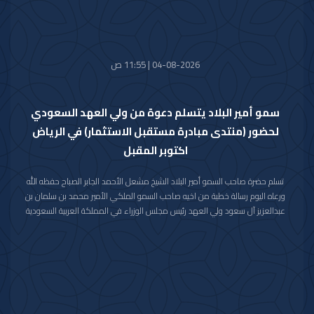
04-08-2026 | 11:55 ص
سمو أمير البلاد يتسلم دعوة من ولي العهد السعودي
لحضور (منتدى مبادرة مستقبل الاستثمار) في الرياض
اكتوبر المقبل
تسلم حضرة صاحب السمو أمير البلاد الشيخ مشعل الأحمد الجابر الصباح حفظه الله
ورعاه اليوم رسالة خطية من اخيه صاحب السمو الملكي الأمير محمد بن سلمان بن
عبدالعزيز آل سعود ولي العهد رئيس مجلس الوزراء في المملكة العربية السعودية
الشقيقة تضمنت دعوة سموه رعاه الله لحضور (منتدى مبادرة مستقبل الاستثمار)
في نسخته العاشرة للعام 2026م والذي سيعقد في العاصمة الرياض خلال الفترة
من 26 اكتوبر 2026م إلى 29 اكتوبر 2026م.
وقد قام بتسليم الرسالة لسموه حفظه الله سفير خادم الحرمين الشريفين لدى دولة
الكويت صاحب السمو الأمير سلطان بن سعد بن خالد آل سعود.
حضر المقابلة معالي وزير شؤون الديوان الأميري الشيخ حمد جابر العلي الصباح
وسعادة مدير مكتب حضرة صاحب السمو أمير البلاد الفريق متقاعد جمال محمد