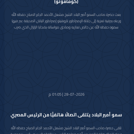
(كوماموتو)
بعث حضرة صاحب السمو أمير البلاد الشيخ مشعل الأحمد الجابر الصباح حفظه الله
ورعاه ببرقية تعزية إلى جلالة الإمبراطور ناروهيتو إمبراطور اليابان الصديقة عبر فيها
سموه حفظه الله عن خالص تعازيه وصادق مواساته بضحايا الزلزال الذي ضرب
محافظة كوماموتو جنوب غربي اليابان والذي أسفر عن سقوط عدد من الضحايا
وإصابة المئات وتدمير للممتلكات والمرافق العامة.
راجيا سموه رعاه الله للمصابين سرعة الشفاء والعافية وأن يتمكن المسؤولون في
البلد الصديق من احتواء وتجاوز آثار هذه الكارثة الطبيعية.
28-07-2026 | 01:05 م
سمو أمير البلاد يتلقى اتصالًا هاتفيًّا من الرئيس المصري
تلقى حضرة صاحب السمو أمير البلاد الشيخ مشعل الأحمد الجابر الصباح حفظه الله