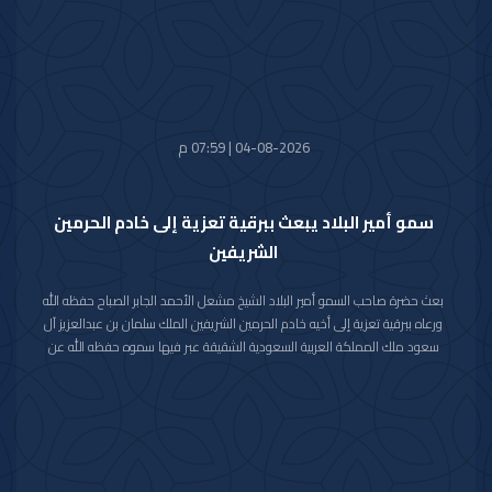
04-08-2026 | 07:59 م
سمو أمير البلاد يبعث ببرقية تعزية إلى خادم الحرمين
الشريفين
بعث حضرة صاحب السمو أمير البلاد الشيخ مشعل الأحمد الجابر الصباح حفظه الله
ورعاه ببرقية تعزية إلى أخيه خادم الحرمين الشريفين الملك سلمان بن عبدالعزيز آل
سعود ملك المملكة العربية السعودية الشقيقة عبر فيها سموه حفظه الله عن
خالص تعازيه وصادق مواساته بوفاة المغفور لها بإذن الله تعالى والدة صاحب
السمو الملكي الأمير حمود بن سعود بن عبدالعزيز آل سعود سائلا سموه المولى
تعالى أن يتغمد الفقيدة بواسع رحمته ويسكنها فسيح جناته وأن يلهم الأسرة
المالكة الكريمة وذوي الفقيدة جميل الصبر وحسن العزاء.