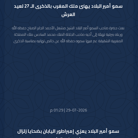
سمو أمير البلاد يهنئ ملك المغرب بالذكرى الـ 27 لعيد
العرش
بعث حضرة صاحب السمو أمير البلاد الشيخ مشعل الأحمد الجابر الصباح حفظه الله
ورعاه ببرقية تهنئة إلى أخيه صاحب الجلالة الملك محمد السادس ملك المملكة
المغربية الشقيقة عبر فيها سموه حفظه الله عن خالص تهانيه بمناسبة الذكرى
السابعة والعشرين لعيد العرش في المملكة المغربية الشقيقة.
مشيدا سموه رعاه الله بعمق العلاقات الأخوية والتاريخية التي تجمع دولة الكويت
والمملكة المغربية الشقيقة ومؤكدا التطلع الدائم والمشترك لتعزيزها والارتقاء
بأطر التعاون القائم بين البلدين الشقيقين في شتى المجالات.
متمنيا سموه حفظه الله لجلالته موفور الصحة والعافية وللمملكة المغربية
الشقيقة وشعبها الكريم كل التقدم والازدهار في ظل القيادة الحكيمة لجلالته.
29-07-2026 | 01:29 م
سمو أمير البلاد يعزي إمبراطور اليابان بضحايا زلزال