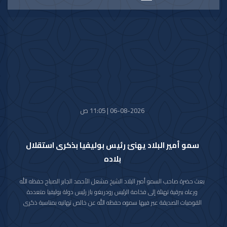
06-08-2026 | 11:05 ص
سمو أمير البلاد يهنئ رئيس بوليفيا بذكرى استقلال
بلاده
بعث حضرة صاحب السمو أمير البلاد الشيخ مشعل الأحمد الجابر الصباح حفظه الله
ورعاه ببرقية تهنئة إلى فخامة الرئيس رودريغو باز رئيس دولة بوليفيا متعددة
القوميات الصديقة عبر فيها سموه حفظه الله عن خالص تهانيه بمناسبة ذكرى
الاستقلال لبلاده.
متمنيا سموه رعاه الله لفخامته موفور الصحة والعافية ولدولة بوليفيا وشعبها