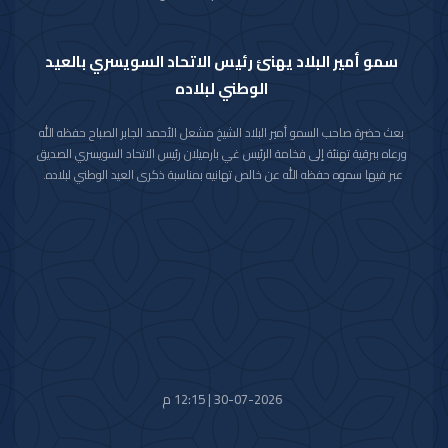
سمو أمير البلاد يهنئ رئيس الاتحاد السويسري بالعيد
الوطني لبلاده
بعث حضرة صاحب السمو أمير البلاد الشيخ مشعل الأحمد الجابر الصباح حفظه الله
ورعاه ببرقية تهنئة إلى فخامة الرئيس غي بارميلان رئيس الاتحاد السويسري الصديق
عبر فيها سموه حفظه الله عن خالص تهانيه بمناسبة ذكرى العيد الوطني لبلاده.
متمنيا سموه رعاه الله لفخامته موفور الصحة والعافية وللاتحاد السويسري وشعبه
الصديق كل التقدم والازدهار.
30-07-2026 | 12:15 م