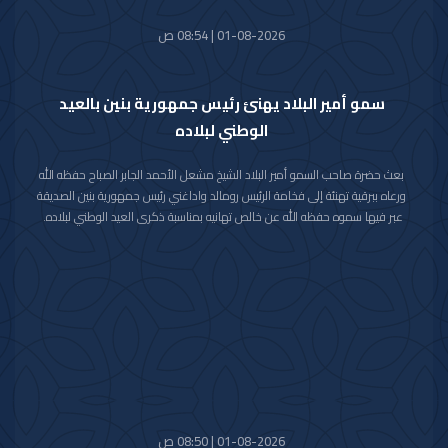
01-08-2026 | 08:54 ص
سمو أمير البلاد يهنئ رئيس جمهورية بنين بالعيد
الوطني لبلاده
بعث حضرة صاحب السمو أمير البلاد الشيخ مشعل الأحمد الجابر الصباح حفظه الله
ورعاه ببرقية تهنئة إلى فخامة الرئيس رومالد واداغني رئيس جمهورية بنين الصديقة
عبر فيها سموه حفظه الله عن خالص تهانيه بمناسبة ذكرى العيد الوطني لبلاده.
متمنيا سموه رعاه الله لفخامته موفور الصحة والعافية ولجمهورية بنين وشعبها
الصديق كل التقدم والازدهار.
01-08-2026 | 08:50 ص