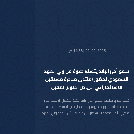
السمو الملكي الأمير حمود بن سعود بن عبدالعزيز آل سعود سائلا
سموه المولى تعالى أن يتغمد الفقيدة بواسع رحمته ويسكنها
فسيح جناته وأن يلهم الأسرة المالكة الكريمة وذوي الفقيدة جميل
الصبر وحسن العزاء.
04-08-2026 | 11:55 ص
سمو أمير البلاد يتسلم دعوة من ولي العهد
السعودي لحضور (منتدى مبادرة مستقبل
الاستثمار) في الرياض اكتوبر المقبل
تسلم حضرة صاحب السمو أمير البلاد الشيخ مشعل الأحمد الجابر
الصباح حفظه الله ورعاه اليوم رسالة خطية من اخيه صاحب السمو
الملكي الأمير محمد بن سلمان بن عبدالعزيز آل سعود ولي العهد
رئيس مجلس الوزراء في المملكة العربية السعودية الشقيقة
تضمنت دعوة سموه رعاه الله لحضور (منتدى مبادرة مستقبل
الاستثمار) في نسخته العاشرة للعام 2026م والذي سيعقد في