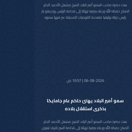
بعث حضرة صاحب السمو أمير البلاد الشيخ مشعل الأحمد الجابر
الصباح حفظه الله ورعاه ببرقية تهنئة إلى فخامة الرئيس رودريغو باز
رئيس دولة بوليفيا متعددة القوميات الصديقة عبر فيها سموه
حفظه الله عن خالص تهانيه بمناسبة ذكرى الاستقلال لبلاده.
متمنيا سموه رعاه الله لفخامته موفور الصحة والعافية ولدولة
بوليفيا وشعبها الصديق كل التقدم والازدهار.
06-08-2026 | 10:57 ص
سمو أمير البلاد يهنئ حاكم عام جامايكا
بذكرى استقلال بلاده
بعث حضرة صاحب السمو أمير البلاد الشيخ مشعل الأحمد الجابر
الصباح حفظه الله ورعاه ببرقية تهنئة إلى فخامة السير باتريك لينتون