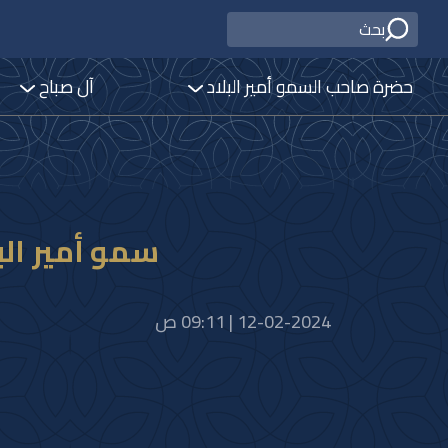
حضرة صاحب السمو أمير البلاد
آل صباح
سمو أمير الب
12-02-2024 | 09:11 ص