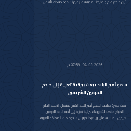
آلين حاكم عام جامايكا الصديقة عبر فيها سموه حفظه الله عن
خالص تهانيه بمناسبة ذكرى الاستقلال لبلاده.
متمنيا سموه رعاه الله لفخامته موفور الصحة والعافية ولجامايكا
وشعبها الصديق كل التقدم والازدهار.
04-08-2026 | 07:59 م
سمو أمير البلاد يبعث ببرقية تعزية إلى خادم
الحرمين الشريفين
بعث حضرة صاحب السمو أمير البلاد الشيخ مشعل الأحمد الجابر
الصباح حفظه الله ورعاه ببرقية تعزية إلى أخيه خادم الحرمين
الشريفين الملك سلمان بن عبدالعزيز آل سعود ملك المملكة العربية
السعودية الشقيقة عبر فيها سموه حفظه الله عن خالص تعازيه
وصادق مواساته بوفاة المغفور لها بإذن الله تعالى والدة صاحب