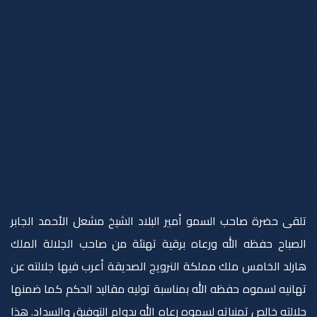
تلقى حضرة صاحب السمو أمير البلاد الشيخ مشعل الأحمد الجابر
الصباح حفظه الله ورعاه برقية تهنئة من صاحب الجلالة الملك
هارلد الخامس ملك مملكة النرويج الصديقة أعرب فيها جلالته عن
تهانيه لسموه حفظه الله بمناسبة توليه مقاليد الحكم كما ضمنها
جلالته خالص تمنياته لسموه رعاه الله بدوام التوفيق والسداد. هذا