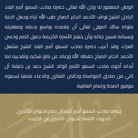
الوطن المغفور له بإذن الله تعالى حضرة صاحب السمو أمير البلاد
الراحل الشيخ نواف الأحمد الجابر الصباح طيب الله ثراه وجعل الجنة
مثواه سائلا المولى تعالى أن يتغمده بواسع رحمته ومغفرته
ويسكنه فسيح جناته وأن يلھم الأسرة الكريمة جميل الصبر وحسن
العزاء. وقد أعرب حضرة صاحب السمو أمير البلاد الشيخ مشعل
الأحمد الجابر الصباح حفظه الله ورعاه عن بالغ شكره وتقديره لما
أبداه أخوه صاحب السمو الأمير الوالد الشيخ حمد بن خليفة آل
ثاني من صادق المواساة وخالص التعازي والدعاء متمنيا لسموه
موفور الصحة وتمام العافية.
حضرة صاحب السمو أمير البلاد
آل صباح
الديوان الأميري
الجهات التابعة للديوان الأميري
عن الكويت