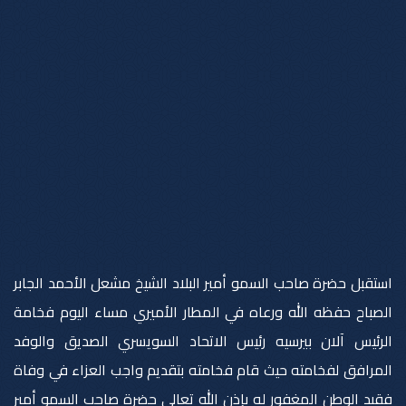
استقبل حضرة صاحب السمو أمير البلاد الشيخ مشعل الأحمد الجابر
الصباح حفظه الله ورعاه في المطار الأميري مساء اليوم فخامة
الرئيس آلان بيرسيه رئيس الاتحاد السويسري الصديق والوفد
المرافق لفخامته حيث قام فخامته بتقديم واجب العزاء في وفاة
فقيد الوطن المغفور له بإذن الله تعالى حضرة صاحب السمو أمير