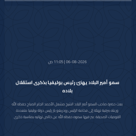
06-08-2026 | 11:05 ص
سمو أمير البلاد يهنئ رئيس بوليفيا بذكرى استقلال
بلاده
بعث حضرة صاحب السمو أمير البلاد الشيخ مشعل الأحمد الجابر الصباح حفظه الله
ورعاه ببرقية تهنئة إلى فخامة الرئيس رودريغو باز رئيس دولة بوليفيا متعددة
القوميات الصديقة عبر فيها سموه حفظه الله عن خالص تهانيه بمناسبة ذكرى
الاستقلال لبلاده.
متمنيا سموه رعاه الله لفخامته موفور الصحة والعافية ولدولة بوليفيا وشعبها
الصديق كل التقدم والازدهار.