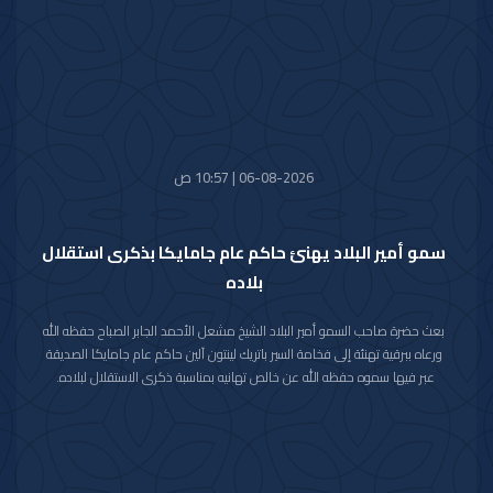
06-08-2026 | 10:57 ص
سمو أمير البلاد يهنئ حاكم عام جامايكا بذكرى استقلال
بلاده
بعث حضرة صاحب السمو أمير البلاد الشيخ مشعل الأحمد الجابر الصباح حفظه الله
ورعاه ببرقية تهنئة إلى فخامة السير باتريك لينتون آلين حاكم عام جامايكا الصديقة
عبر فيها سموه حفظه الله عن خالص تهانيه بمناسبة ذكرى الاستقلال لبلاده.
متمنيا سموه رعاه الله لفخامته موفور الصحة والعافية ولجامايكا وشعبها الصديق
كل التقدم والازدهار.