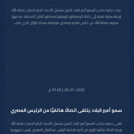
بعث حضرة صاحب السمو أمير البلاد الشيخ مشعل الأحمد الجابر الصباح حفظه الله
ورعاه ببرقية تعزية إلى جلالة الإمبراطور ناروهيتو إمبراطور اليابان الصديقة عبر فيها
سموه حفظه الله عن خالص تعازيه وصادق مواساته بضحايا الزلزال الذي ضرب
محافظة كوماموتو جنوب غربي اليابان والذي أسفر عن سقوط عدد من الضحايا
وإصابة المئات وتدمير للممتلكات والمرافق العامة.
راجيا سموه رعاه الله للمصابين سرعة الشفاء والعافية وأن يتمكن المسؤولون في
البلد الصديق من احتواء وتجاوز آثار هذه الكارثة الطبيعية.
28-07-2026 | 01:05 م
سمو أمير البلاد يتلقى اتصالًا هاتفيًّا من الرئيس المصري
تلقى حضرة صاحب السمو أمير البلاد الشيخ مشعل الأحمد الجابر الصباح حفظه الله
ورعاه اتصالا هاتفيا اليوم من أخيه فخامة الرئيس عبدالفتاح السيسي رئيس جمهورية