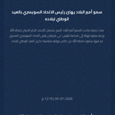
سمو أمير البلاد يهنئ رئيس الاتحاد السويسري بالعيد
الوطني لبلاده
بعث حضرة صاحب السمو أمير البلاد الشيخ مشعل الأحمد الجابر الصباح حفظه الله
ورعاه ببرقية تهنئة إلى فخامة الرئيس غي بارميلان رئيس الاتحاد السويسري الصديق
عبر فيها سموه حفظه الله عن خالص تهانيه بمناسبة ذكرى العيد الوطني لبلاده.
متمنيا سموه رعاه الله لفخامته موفور الصحة والعافية وللاتحاد السويسري وشعبه
الصديق كل التقدم والازدهار.
30-07-2026 | 12:15 م