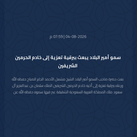
04-08-2026 | 07:59 م
سمو أمير البلاد يبعث ببرقية تعزية إلى خادم الحرمين
الشريفين
بعث حضرة صاحب السمو أمير البلاد الشيخ مشعل الأحمد الجابر الصباح حفظه الله
ورعاه ببرقية تعزية إلى أخيه خادم الحرمين الشريفين الملك سلمان بن عبدالعزيز آل
سعود ملك المملكة العربية السعودية الشقيقة عبر فيها سموه حفظه الله عن
خالص تعازيه وصادق مواساته بوفاة المغفور لها بإذن الله تعالى والدة صاحب
السمو الملكي الأمير حمود بن سعود بن عبدالعزيز آل سعود سائلا سموه المولى
تعالى أن يتغمد الفقيدة بواسع رحمته ويسكنها فسيح جناته وأن يلهم الأسرة
المالكة الكريمة وذوي الفقيدة جميل الصبر وحسن العزاء.