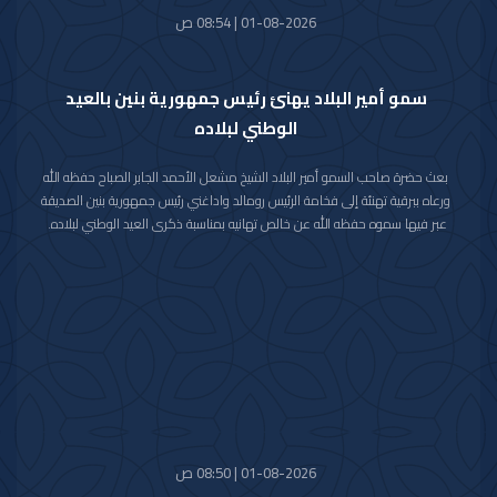
01-08-2026 | 08:54 ص
سمو أمير البلاد يهنئ رئيس جمهورية بنين بالعيد
الوطني لبلاده
بعث حضرة صاحب السمو أمير البلاد الشيخ مشعل الأحمد الجابر الصباح حفظه الله
ورعاه ببرقية تهنئة إلى فخامة الرئيس رومالد واداغني رئيس جمهورية بنين الصديقة
عبر فيها سموه حفظه الله عن خالص تهانيه بمناسبة ذكرى العيد الوطني لبلاده.
متمنيا سموه رعاه الله لفخامته موفور الصحة والعافية ولجمهورية بنين وشعبها
الصديق كل التقدم والازدهار.
01-08-2026 | 08:50 ص