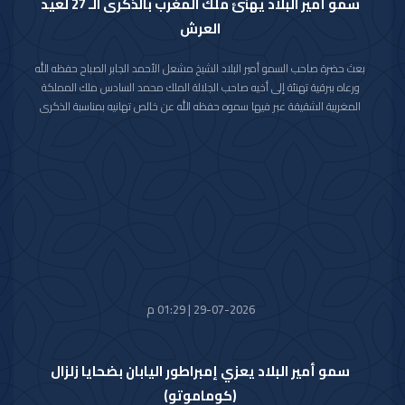
سمو أمير البلاد يهنئ ملك المغرب بالذكرى الـ 27 لعيد
العرش
بعث حضرة صاحب السمو أمير البلاد الشيخ مشعل الأحمد الجابر الصباح حفظه الله
ورعاه ببرقية تهنئة إلى أخيه صاحب الجلالة الملك محمد السادس ملك المملكة
المغربية الشقيقة عبر فيها سموه حفظه الله عن خالص تهانيه بمناسبة الذكرى
السابعة والعشرين لعيد العرش في المملكة المغربية الشقيقة.
مشيدا سموه رعاه الله بعمق العلاقات الأخوية والتاريخية التي تجمع دولة الكويت
والمملكة المغربية الشقيقة ومؤكدا التطلع الدائم والمشترك لتعزيزها والارتقاء
بأطر التعاون القائم بين البلدين الشقيقين في شتى المجالات.
متمنيا سموه حفظه الله لجلالته موفور الصحة والعافية وللمملكة المغربية
الشقيقة وشعبها الكريم كل التقدم والازدهار في ظل القيادة الحكيمة لجلالته.
29-07-2026 | 01:29 م
سمو أمير البلاد يعزي إمبراطور اليابان بضحايا زلزال
(كوماموتو)