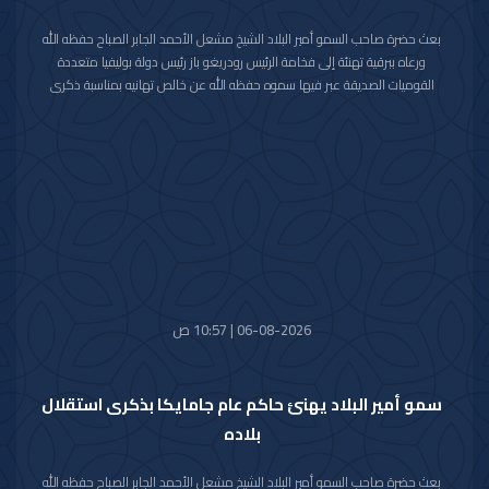
بعث حضرة صاحب السمو أمير البلاد الشيخ مشعل الأحمد الجابر الصباح حفظه الله
ورعاه ببرقية تهنئة إلى فخامة الرئيس رودريغو باز رئيس دولة بوليفيا متعددة
القوميات الصديقة عبر فيها سموه حفظه الله عن خالص تهانيه بمناسبة ذكرى
الاستقلال لبلاده.
متمنيا سموه رعاه الله لفخامته موفور الصحة والعافية ولدولة بوليفيا وشعبها
الصديق كل التقدم والازدهار.
06-08-2026 | 10:57 ص
سمو أمير البلاد يهنئ حاكم عام جامايكا بذكرى استقلال
بلاده
بعث حضرة صاحب السمو أمير البلاد الشيخ مشعل الأحمد الجابر الصباح حفظه الله