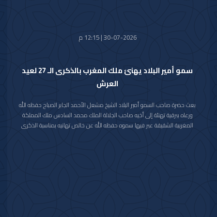
30-07-2026 | 12:15 م
سمو أمير البلاد يهنئ ملك المغرب بالذكرى الـ 27 لعيد
العرش
بعث حضرة صاحب السمو أمير البلاد الشيخ مشعل الأحمد الجابر الصباح حفظه الله
ورعاه ببرقية تهنئة إلى أخيه صاحب الجلالة الملك محمد السادس ملك المملكة
المغربية الشقيقة عبر فيها سموه حفظه الله عن خالص تهانيه بمناسبة الذكرى
السابعة والعشرين لعيد العرش في المملكة المغربية الشقيقة.
مشيدا سموه رعاه الله بعمق العلاقات الأخوية والتاريخية التي تجمع دولة الكويت
والمملكة المغربية الشقيقة ومؤكدا التطلع الدائم والمشترك لتعزيزها والارتقاء
بأطر التعاون القائم بين البلدين الشقيقين في شتى المجالات.
متمنيا سموه حفظه الله لجلالته موفور الصحة والعافية وللمملكة المغربية
الشقيقة وشعبها الكريم كل التقدم والازدهار في ظل القيادة الحكيمة لجلالته.