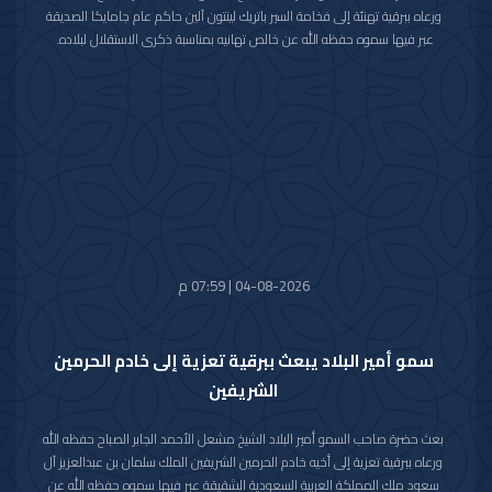
ورعاه ببرقية تهنئة إلى فخامة السير باتريك لينتون آلين حاكم عام جامايكا الصديقة
عبر فيها سموه حفظه الله عن خالص تهانيه بمناسبة ذكرى الاستقلال لبلاده.
متمنيا سموه رعاه الله لفخامته موفور الصحة والعافية ولجامايكا وشعبها الصديق
كل التقدم والازدهار.
04-08-2026 | 07:59 م
سمو أمير البلاد يبعث ببرقية تعزية إلى خادم الحرمين
الشريفين
بعث حضرة صاحب السمو أمير البلاد الشيخ مشعل الأحمد الجابر الصباح حفظه الله
ورعاه ببرقية تعزية إلى أخيه خادم الحرمين الشريفين الملك سلمان بن عبدالعزيز آل
سعود ملك المملكة العربية السعودية الشقيقة عبر فيها سموه حفظه الله عن