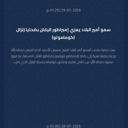
29-07-2026 | 01:29 م
سمو أمير البلاد يعزي إمبراطور اليابان بضحايا زلزال
(كوماموتو)
بعث حضرة صاحب السمو أمير البلاد الشيخ مشعل الأحمد الجابر الصباح حفظه الله
ورعاه ببرقية تعزية إلى جلالة الإمبراطور ناروهيتو إمبراطور اليابان الصديقة عبر فيها
سموه حفظه الله عن خالص تعازيه وصادق مواساته بضحايا الزلزال الذي ضرب
محافظة كوماموتو جنوب غربي اليابان والذي أسفر عن سقوط عدد من الضحايا
وإصابة المئات وتدمير للممتلكات والمرافق العامة.
راجيا سموه رعاه الله للمصابين سرعة الشفاء والعافية وأن يتمكن المسؤولون في
البلد الصديق من احتواء وتجاوز آثار هذه الكارثة الطبيعية.
28-07-2026 | 01:05 م