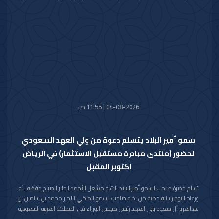
خالص تعازيه وصادق مواساته بوفاة المغفور لها بإذن الله تعالى والدة صاحب
السمو الملكي الأمير حمود بن سعود بن عبدالعزيز آل سعود سائلا سموه المولى
تعالى أن يتغمد الفقيدة بواسع رحمته ويسكنها فسيح جناته وأن يلهم الأسرة
المالكة الكريمة وذوي الفقيدة جميل الصبر وحسن العزاء.
04-08-2026 | 11:55 ص
سمو أمير البلاد يتسلم دعوة من ولي العهد السعودي
لحضور (منتدى مبادرة مستقبل الاستثمار) في الرياض
اكتوبر المقبل
تسلم حضرة صاحب السمو أمير البلاد الشيخ مشعل الأحمد الجابر الصباح حفظه الله
ورعاه اليوم رسالة خطية من اخيه صاحب السمو الملكي الأمير محمد بن سلمان بن
عبدالعزيز آل سعود ولي العهد رئيس مجلس الوزراء في المملكة العربية السعودية
الشقيقة تضمنت دعوة سموه رعاه الله لحضور (منتدى مبادرة مستقبل الاستثمار)