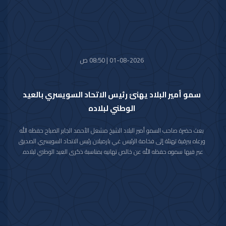
01-08-2026 | 08:50 ص
سمو أمير البلاد يهنئ رئيس الاتحاد السويسري بالعيد
الوطني لبلاده
بعث حضرة صاحب السمو أمير البلاد الشيخ مشعل الأحمد الجابر الصباح حفظه الله
ورعاه ببرقية تهنئة إلى فخامة الرئيس غي بارميلان رئيس الاتحاد السويسري الصديق
عبر فيها سموه حفظه الله عن خالص تهانيه بمناسبة ذكرى العيد الوطني لبلاده.
متمنيا سموه رعاه الله لفخامته موفور الصحة والعافية وللاتحاد السويسري وشعبه
الصديق كل التقدم والازدهار.