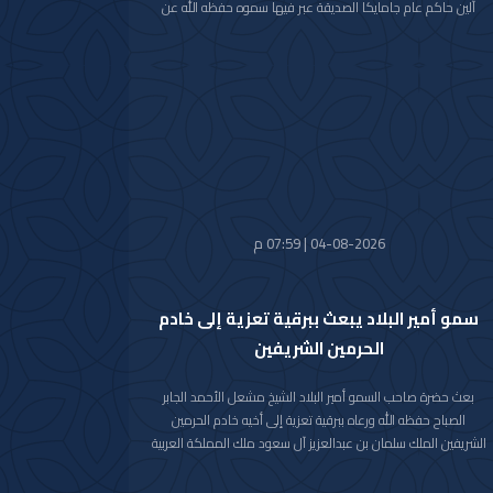
آلين حاكم عام جامايكا الصديقة عبر فيها سموه حفظه الله عن
خالص تهانيه بمناسبة ذكرى الاستقلال لبلاده.
متمنيا سموه رعاه الله لفخامته موفور الصحة والعافية ولجامايكا
وشعبها الصديق كل التقدم والازدهار.
04-08-2026 | 07:59 م
سمو أمير البلاد يبعث ببرقية تعزية إلى خادم
الحرمين الشريفين
بعث حضرة صاحب السمو أمير البلاد الشيخ مشعل الأحمد الجابر
الصباح حفظه الله ورعاه ببرقية تعزية إلى أخيه خادم الحرمين
الشريفين الملك سلمان بن عبدالعزيز آل سعود ملك المملكة العربية
السعودية الشقيقة عبر فيها سموه حفظه الله عن خالص تعازيه
وصادق مواساته بوفاة المغفور لها بإذن الله تعالى والدة صاحب