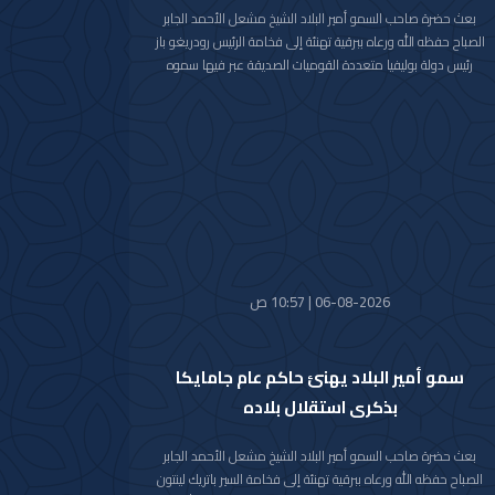
بعث حضرة صاحب السمو أمير البلاد الشيخ مشعل الأحمد الجابر
الصباح حفظه الله ورعاه ببرقية تهنئة إلى فخامة الرئيس رودريغو باز
رئيس دولة بوليفيا متعددة القوميات الصديقة عبر فيها سموه
حفظه الله عن خالص تهانيه بمناسبة ذكرى الاستقلال لبلاده.
متمنيا سموه رعاه الله لفخامته موفور الصحة والعافية ولدولة
بوليفيا وشعبها الصديق كل التقدم والازدهار.
06-08-2026 | 10:57 ص
سمو أمير البلاد يهنئ حاكم عام جامايكا
بذكرى استقلال بلاده
بعث حضرة صاحب السمو أمير البلاد الشيخ مشعل الأحمد الجابر
الصباح حفظه الله ورعاه ببرقية تهنئة إلى فخامة السير باتريك لينتون