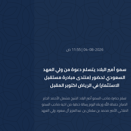
السمو الملكي الأمير حمود بن سعود بن عبدالعزيز آل سعود سائلا
سموه المولى تعالى أن يتغمد الفقيدة بواسع رحمته ويسكنها
فسيح جناته وأن يلهم الأسرة المالكة الكريمة وذوي الفقيدة جميل
الصبر وحسن العزاء.
04-08-2026 | 11:55 ص
سمو أمير البلاد يتسلم دعوة من ولي العهد
السعودي لحضور (منتدى مبادرة مستقبل
الاستثمار) في الرياض اكتوبر المقبل
تسلم حضرة صاحب السمو أمير البلاد الشيخ مشعل الأحمد الجابر
الصباح حفظه الله ورعاه اليوم رسالة خطية من اخيه صاحب السمو
الملكي الأمير محمد بن سلمان بن عبدالعزيز آل سعود ولي العهد
رئيس مجلس الوزراء في المملكة العربية السعودية الشقيقة
تضمنت دعوة سموه رعاه الله لحضور (منتدى مبادرة مستقبل
الاستثمار) في نسخته العاشرة للعام 2026م والذي سيعقد في