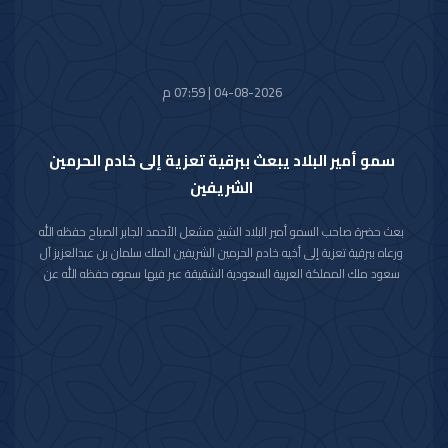
04-08-2026 | 07:59 م
سمو أمير البلاد يبعث ببرقية تعزية إلى خادم الحرمين
الشريفين
بعث حضرة صاحب السمو أمير البلاد الشيخ مشعل الأحمد الجابر الصباح حفظه الله
ورعاه ببرقية تعزية إلى أخيه خادم الحرمين الشريفين الملك سلمان بن عبدالعزيز آل
سعود ملك المملكة العربية السعودية الشقيقة عبر فيها سموه حفظه الله عن
خالص تعازيه وصادق مواساته بوفاة المغفور لها بإذن الله تعالى والدة صاحب
السمو الملكي الأمير حمود بن سعود بن عبدالعزيز آل سعود سائلا سموه المولى
تعالى أن يتغمد الفقيدة بواسع رحمته ويسكنها فسيح جناته وأن يلهم الأسرة
المالكة الكريمة وذوي الفقيدة جميل الصبر وحسن العزاء.