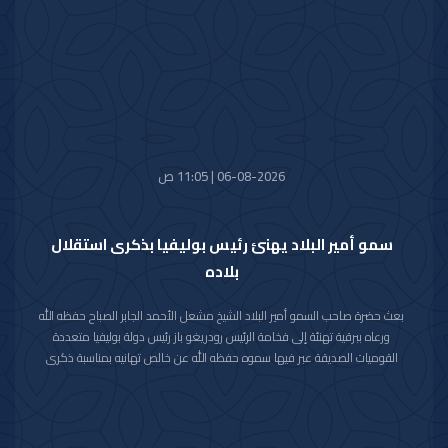
وشعبها الصديق كل التقدم والازدهار.
06-08-2026 | 11:05 ص
سمو أمير البلاد يهنئ رئيس بوليفيا بذكرى استقلال
بلاده
بعث حضرة صاحب السمو أمير البلاد الشيخ مشعل الأحمد الجابر الصباح حفظه الله
ورعاه ببرقية تهنئة إلى فخامة الرئيس رودريغو باز رئيس دولة بوليفيا متعددة
القوميات الصديقة عبر فيها سموه حفظه الله عن خالص تهانيه بمناسبة ذكرى
الاستقلال لبلاده.
متمنيا سموه رعاه الله لفخامته موفور الصحة والعافية ولدولة بوليفيا وشعبها
الصديق كل التقدم والازدهار.