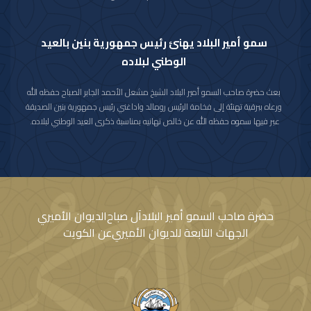
سمو أمير البلاد يهنئ رئيس جمهورية بنين بالعيد
الوطني لبلاده
بعث حضرة صاحب السمو أمير البلاد الشيخ مشعل الأحمد الجابر الصباح حفظه الله
ورعاه ببرقية تهنئة إلى فخامة الرئيس رومالد واداغني رئيس جمهورية بنين الصديقة
عبر فيها سموه حفظه الله عن خالص تهانيه بمناسبة ذكرى العيد الوطني لبلاده.
متمنيا سموه رعاه الله لفخامته موفور الصحة والعافية ولجمهورية بنين وشعبها
الصديق كل التقدم والازدهار.
حضرة صاحب السمو أمير البلاد
آل صباح
الديوان الأميري
الجهات التابعة للديوان الأميري
عن الكويت