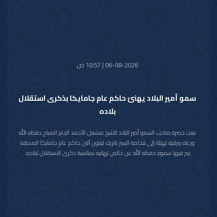
06-08-2026 | 10:57 ص
سمو أمير البلاد يهنئ حاكم عام جامايكا بذكرى استقلال
بلاده
بعث حضرة صاحب السمو أمير البلاد الشيخ مشعل الأحمد الجابر الصباح حفظه الله
ورعاه ببرقية تهنئة إلى فخامة السير باتريك لينتون آلين حاكم عام جامايكا الصديقة
عبر فيها سموه حفظه الله عن خالص تهانيه بمناسبة ذكرى الاستقلال لبلاده.
متمنيا سموه رعاه الله لفخامته موفور الصحة والعافية ولجامايكا وشعبها الصديق
كل التقدم والازدهار.