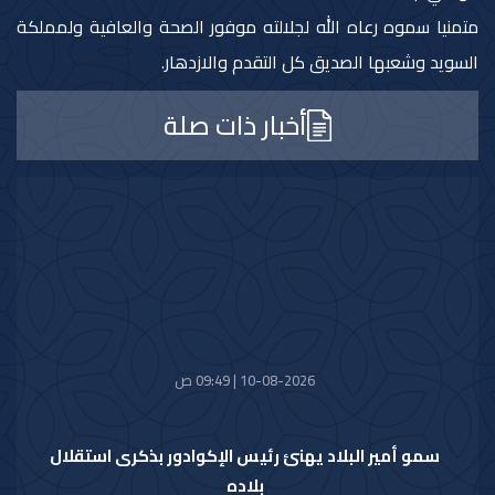
متمنيا سموه رعاه الله لجلالته موفور الصحة والعافية ولمملكة
السويد وشعبها الصديق كل التقدم والازدهار.
أخبار ذات صلة
10-08-2026 | 09:49 ص
سمو أمير البلاد يهنئ رئيس الإكوادور بذكرى استقلال
بلاده