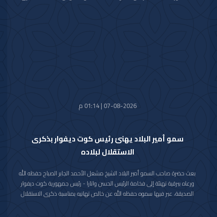
العيد الوطني لبلاده.
متمنيا سموه رعاه الله لفخامته موفور الصحة والعافية ولجمهورية سنغافورة
وشعبها الصديق كل التقدم والازدهار.
07-08-2026 | 01:14 م
سمو أمير البلاد يهنئ رئيس كوت ديفوار بذكرى
الاستقلال لبلاده
بعث حضرة صاحب السمو أمير البلاد الشيخ مشعل الأحمد الجابر الصباح حفظه الله
ورعاه ببرقية تهنئة إلى فخامة الرئيس الحسن واتارا - رئيس جمهورية كوت ديفوار
الصديقة، عبر فيها سموه حفظه الله عن خالص تهانيه بمناسبة ذكرى الاستقلال
لبلاده.
متمنيا سموه رعاه الله لفخامته موفور الصحة والعافية ولجمهورية كوت ديفوار