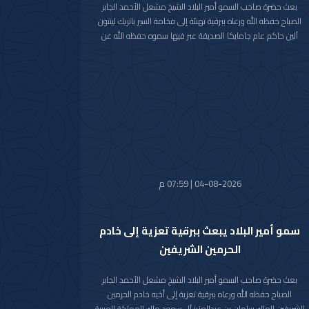
بعث حضرة صاحب السمو أمير البلاد الشيخ مشعل الأحمد الجابر
الصباح حفظه الله ورعاه ببرقية تهنئة إلى فخامة السير باتريك لينتون
آلين حاكم عام جامايكا الصديقة عبر فيها سموه حفظه الله عن
خالص تهانيه بمناسبة ذكرى الاستقلال لبلاده.
متمنيا سموه رعاه الله لفخامته موفور الصحة والعافية ولجامايكا
وشعبها الصديق كل التقدم والازدهار.
04-08-2026 | 07:59 م
سمو أمير البلاد يبعث ببرقية تعزية إلى خادم
الحرمين الشريفين
بعث حضرة صاحب السمو أمير البلاد الشيخ مشعل الأحمد الجابر
الصباح حفظه الله ورعاه ببرقية تعزية إلى أخيه خادم الحرمين
الشريفين الملك سلمان بن عبدالعزيز آل سعود ملك المملكة العربية