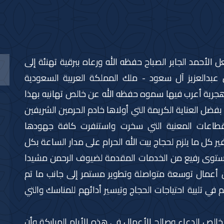
لأحمد الجابر الصباح حفظه الله ورعاه ببرقية تهنئة إلى
 عبدالعزيز آل سعود - ملك المملكة العربية السعودية
شقيقة بمناسبة نجاح موسم الحج لعام 1447 هجرية أعرب فيها سموه حفظه الله عن خالص تهانيه بهذا
بفضل العناية الكريمة التي أولاها خادم الحرمين الشريفين
القطاعات المعنية التي سخرت واستنفرت كافة جهودها
ر كل ما يلزم لحجاج بيت الله الحرام على مدار الساعة بكل
توى رفيع من الخدمات المقدمة لضيوف الرحمن مشيدا
ن أعمال توسعة متواصلة وتطوير مستمر إلى جانب ما تم
ي تلبية احتياجات الحجاج وتيسير أدائهم للمناسك والتي
الص الدعاء وصالح الأعمال في هذه الأيام المباركة وأن