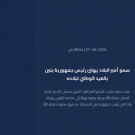
واستقبل سموه حفظه الله اليوم معالي النائب الأول لرئيس مجلس
الوزراء ووزير الداخلية الشيخ فهد يوسف سعود الصباح.
كما استقبل سموه رعاه الله اليوم معالي وزير الدفاع الشيخ عبدالله
علي عبدالله السالم الصباح.
واستقبل سموه حفظه الله اليوم معالي وزير الخارجية الشيخ جراح
جابر الأحمد الصباح.
01-08-2026 | 08:54 ص
سمو أمير البلاد يهنئ رئيس جمهورية بنين
بالعيد الوطني لبلاده
بعث حضرة صاحب السمو أمير البلاد الشيخ مشعل الأحمد الجابر
الصباح حفظه الله ورعاه ببرقية تهنئة إلى فخامة الرئيس رومالد
واداغني رئيس جمهورية بنين الصديقة عبر فيها سموه حفظه الله
عن خالص تهانيه بمناسبة ذكرى العيد الوطني لبلاده.
متمنيا سموه رعاه الله لفخامته موفور الصحة والعافية ولجمهورية
بنين وشعبها الصديق كل التقدم والازدهار.