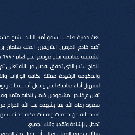
بعث حضرة صاحب السمو أمير البلاد الشيخ مشعل ا
أخيه خادم الحرمين الشريفين الملك سلمان بن
ال
النجاح الكبير الذي تحقق بفضل من الله تعالى ثم 
والحكومة الرشيدة ممثلة بكافة الوزارات و
لتسهيل أداء مناسك الحج وتذليل أية عقبات وتوفي
تفان وإخلاص مشهودين ضمن تنظيم متميز ومس
سموه رعاه الله بما يشهده بيت الله الحرام م
استحداثه من خدمات وتقنيات ذكية حديثة تسهم ف
تحظى بإشادة وتقدير وثناء الجميع.
سائلا سموه المولى تعالى أن يتقبل من الجميع خ