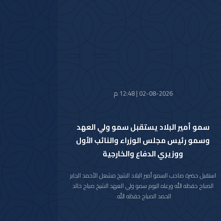
تضمنت دعوة سموه رعاه الله لحضور (منتدى مبادرة مستقبل
الاستثمار) في نسخته العاشرة للعام 2026م والذي سيعقد في
العاصمة الرياض خلال الفترة من 26 اكتوبر 2026م إلى 29 اكتوبر
2026م.
وقد قام بتسليم الرسالة لسموه حفظه الله سفير خادم الحرمين
الشريفين لدى دولة الكويت صاحب السمو الأمير سلطان بن سعد بن
خالد آل سعود.
حضر المقابلة معالي وزير شؤون الديوان الأميري الشيخ حمد جابر
العلي الصباح وسعادة مدير مكتب حضرة صاحب السمو أمير البلاد
02-08-2026 | 12:48 م
الفريق متقاعد جمال محمد الذياب وسعادة وكيل الديوان الأميري
الشيخ عبدالعزيز مشعل مبارك عبدالله الأحمد الصباح.
سمو أمير البلاد يستقبل سمو ولي العهد
وسمو رئيس مجلس الوزراء والنائب الأول
ووزيري الدفاع والخارجية
استقبل حضرة صاحب السمو أمير البلاد الشيخ مشعل الأحمد الجابر
الصباح حفظه الله ورعاه اليوم سمو ولي العهد الشيخ صباح خالد
الحمد الصباح حفظه الله.
كما استقبل سموه رعاه الله اليوم سمو الشيخ أحمد عبدالله الأحمد
الصباح رئيس مجلس الوزراء.