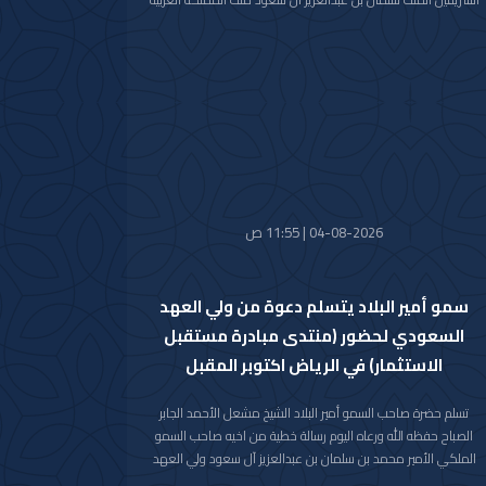
السعودية الشقيقة عبر فيها سموه حفظه الله عن خالص تعازيه
وصادق مواساته بوفاة المغفور لها بإذن الله تعالى والدة صاحب
السمو الملكي الأمير حمود بن سعود بن عبدالعزيز آل سعود سائلا
سموه المولى تعالى أن يتغمد الفقيدة بواسع رحمته ويسكنها
فسيح جناته وأن يلهم الأسرة المالكة الكريمة وذوي الفقيدة جميل
الصبر وحسن العزاء.
04-08-2026 | 11:55 ص
سمو أمير البلاد يتسلم دعوة من ولي العهد
السعودي لحضور (منتدى مبادرة مستقبل
الاستثمار) في الرياض اكتوبر المقبل
تسلم حضرة صاحب السمو أمير البلاد الشيخ مشعل الأحمد الجابر
الصباح حفظه الله ورعاه اليوم رسالة خطية من اخيه صاحب السمو
الملكي الأمير محمد بن سلمان بن عبدالعزيز آل سعود ولي العهد
رئيس مجلس الوزراء في المملكة العربية السعودية الشقيقة