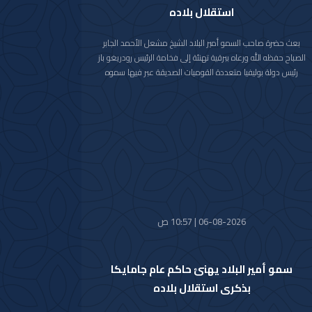
استقلال بلاده
بعث حضرة صاحب السمو أمير البلاد الشيخ مشعل الأحمد الجابر
الصباح حفظه الله ورعاه ببرقية تهنئة إلى فخامة الرئيس رودريغو باز
رئيس دولة بوليفيا متعددة القوميات الصديقة عبر فيها سموه
حفظه الله عن خالص تهانيه بمناسبة ذكرى الاستقلال لبلاده.
متمنيا سموه رعاه الله لفخامته موفور الصحة والعافية ولدولة
بوليفيا وشعبها الصديق كل التقدم والازدهار.
06-08-2026 | 10:57 ص
سمو أمير البلاد يهنئ حاكم عام جامايكا
بذكرى استقلال بلاده