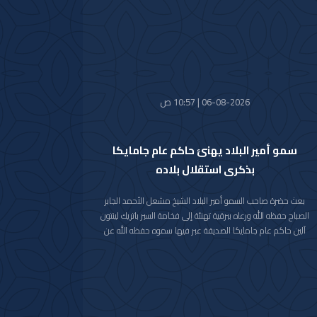
06-08-2026 | 10:57 ص
سمو أمير البلاد يهنئ حاكم عام جامايكا
بذكرى استقلال بلاده
بعث حضرة صاحب السمو أمير البلاد الشيخ مشعل الأحمد الجابر
الصباح حفظه الله ورعاه ببرقية تهنئة إلى فخامة السير باتريك لينتون
آلين حاكم عام جامايكا الصديقة عبر فيها سموه حفظه الله عن
خالص تهانيه بمناسبة ذكرى الاستقلال لبلاده.
متمنيا سموه رعاه الله لفخامته موفور الصحة والعافية ولجامايكا
وشعبها الصديق كل التقدم والازدهار.