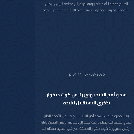
الصباح حفظه الله ورعاه ببرقية تهنئة إلى فخامة الرئيس ثارمان
شانموغراتنام رئيس جمهورية سنغافورة الصديقة عبر فيها سموه
حفظه الله عن خالص تهانيه بمناسبة ذكرى العيد الوطني لبلاده.
متمنيا سموه رعاه الله لفخامته موفور الصحة والعافية ولجمهورية
سنغافورة وشعبها الصديق كل التقدم والازدهار.
07-08-2026 | 01:14 م
سمو أمير البلاد يهنئ رئيس كوت ديفوار
بذكرى الاستقلال لبلاده
بعث حضرة صاحب السمو أمير البلاد الشيخ مشعل الأحمد الجابر
الصباح حفظه الله ورعاه ببرقية تهنئة إلى فخامة الرئيس الحسن واتارا
- رئيس جمهورية كوت ديفوار الصديقة، عبر فيها سموه حفظه الله