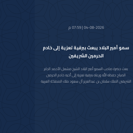
04-08-2026 | 07:59 م
سمو أمير البلاد يبعث ببرقية تعزية إلى خادم
الحرمين الشريفين
بعث حضرة صاحب السمو أمير البلاد الشيخ مشعل الأحمد الجابر
الصباح حفظه الله ورعاه ببرقية تعزية إلى أخيه خادم الحرمين
الشريفين الملك سلمان بن عبدالعزيز آل سعود ملك المملكة العربية
السعودية الشقيقة عبر فيها سموه حفظه الله عن خالص تعازيه
وصادق مواساته بوفاة المغفور لها بإذن الله تعالى والدة صاحب
السمو الملكي الأمير حمود بن سعود بن عبدالعزيز آل سعود سائلا
سموه المولى تعالى أن يتغمد الفقيدة بواسع رحمته ويسكنها
فسيح جناته وأن يلهم الأسرة المالكة الكريمة وذوي الفقيدة جميل
الصبر وحسن العزاء.