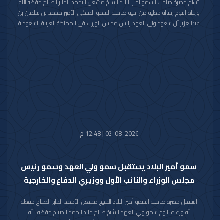
تسلم حضرة صاحب السمو أمير البلاد الشيخ مشعل الأحمد الجابر الصباح حفظه الله
ورعاه اليوم رسالة خطية من اخيه صاحب السمو الملكي الأمير محمد بن سلمان بن
عبدالعزيز آل سعود ولي العهد رئيس مجلس الوزراء في المملكة العربية السعودية
الشقيقة تضمنت دعوة سموه رعاه الله لحضور (منتدى مبادرة مستقبل الاستثمار)
في نسخته العاشرة للعام 2026م والذي سيعقد في العاصمة الرياض خلال الفترة
من 26 اكتوبر 2026م إلى 29 اكتوبر 2026م.
وقد قام بتسليم الرسالة لسموه حفظه الله سفير خادم الحرمين الشريفين لدى دولة
الكويت صاحب السمو الأمير سلطان بن سعد بن خالد آل سعود.
حضر المقابلة معالي وزير شؤون الديوان الأميري الشيخ حمد جابر العلي الصباح
وسعادة مدير مكتب حضرة صاحب السمو أمير البلاد الفريق متقاعد جمال محمد
الذياب وسعادة وكيل الديوان الأميري الشيخ عبدالعزيز مشعل مبارك عبدالله
الأحمد الصباح.
02-08-2026 | 12:48 م
سمو أمير البلاد يستقبل سمو ولي العهد وسمو رئيس
مجلس الوزراء والنائب الأول ووزيري الدفاع والخارجية
استقبل حضرة صاحب السمو أمير البلاد الشيخ مشعل الأحمد الجابر الصباح حفظه
الله ورعاه اليوم سمو ولي العهد الشيخ صباح خالد الحمد الصباح حفظه الله.