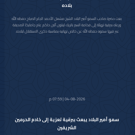
بلاده
بعث حضرة صاحب السمو أمير البلاد الشيخ مشعل الأحمد الجابر الصباح حفظه الله
ورعاه ببرقية تهنئة إلى فخامة السير باتريك لينتون آلين حاكم عام جامايكا الصديقة
عبر فيها سموه حفظه الله عن خالص تهانيه بمناسبة ذكرى الاستقلال لبلاده.
متمنيا سموه رعاه الله لفخامته موفور الصحة والعافية ولجامايكا وشعبها الصديق
كل التقدم والازدهار.
04-08-2026 | 07:59 م
سمو أمير البلاد يبعث ببرقية تعزية إلى خادم الحرمين
الشريفين