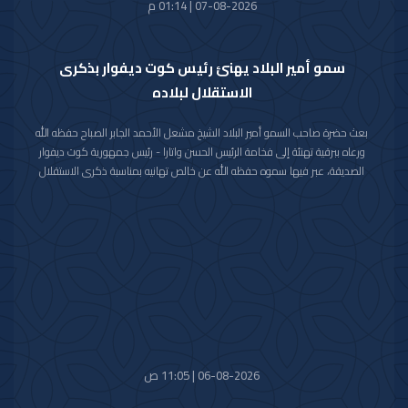
07-08-2026 | 01:14 م
سمو أمير البلاد يهنئ رئيس كوت ديفوار بذكرى
الاستقلال لبلاده
بعث حضرة صاحب السمو أمير البلاد الشيخ مشعل الأحمد الجابر الصباح حفظه الله
ورعاه ببرقية تهنئة إلى فخامة الرئيس الحسن واتارا - رئيس جمهورية كوت ديفوار
الصديقة، عبر فيها سموه حفظه الله عن خالص تهانيه بمناسبة ذكرى الاستقلال
لبلاده.
متمنيا سموه رعاه الله لفخامته موفور الصحة والعافية ولجمهورية كوت ديفوار
وشعبها الصديق كل التقدم والازدهار.
06-08-2026 | 11:05 ص