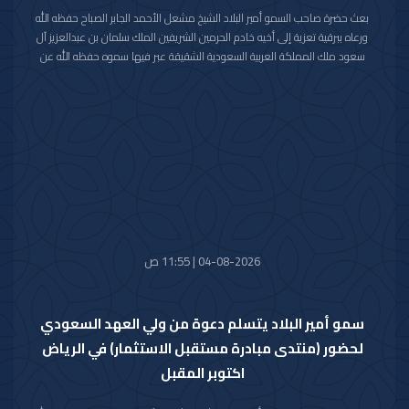
بعث حضرة صاحب السمو أمير البلاد الشيخ مشعل الأحمد الجابر الصباح حفظه الله
ورعاه ببرقية تعزية إلى أخيه خادم الحرمين الشريفين الملك سلمان بن عبدالعزيز آل
سعود ملك المملكة العربية السعودية الشقيقة عبر فيها سموه حفظه الله عن
خالص تعازيه وصادق مواساته بوفاة المغفور لها بإذن الله تعالى والدة صاحب
السمو الملكي الأمير حمود بن سعود بن عبدالعزيز آل سعود سائلا سموه المولى
تعالى أن يتغمد الفقيدة بواسع رحمته ويسكنها فسيح جناته وأن يلهم الأسرة
المالكة الكريمة وذوي الفقيدة جميل الصبر وحسن العزاء.
04-08-2026 | 11:55 ص
سمو أمير البلاد يتسلم دعوة من ولي العهد السعودي
لحضور (منتدى مبادرة مستقبل الاستثمار) في الرياض
اكتوبر المقبل