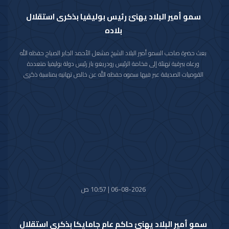
سمو أمير البلاد يهنئ رئيس بوليفيا بذكرى استقلال
بلاده
بعث حضرة صاحب السمو أمير البلاد الشيخ مشعل الأحمد الجابر الصباح حفظه الله
ورعاه ببرقية تهنئة إلى فخامة الرئيس رودريغو باز رئيس دولة بوليفيا متعددة
القوميات الصديقة عبر فيها سموه حفظه الله عن خالص تهانيه بمناسبة ذكرى
الاستقلال لبلاده.
متمنيا سموه رعاه الله لفخامته موفور الصحة والعافية ولدولة بوليفيا وشعبها
الصديق كل التقدم والازدهار.
06-08-2026 | 10:57 ص
سمو أمير البلاد يهنئ حاكم عام جامايكا بذكرى استقلال