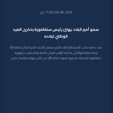
09-08-2026 | 11:26 ص
سمو أمير البلاد يهنئ رئيس سنغافورة بذكرى العيد
الوطني لبلاده
بعث حضرة صاحب السمو أمير البلاد الشيخ مشعل الأحمد الجابر الصباح حفظه الله
ورعاه ببرقية تهنئة إلى فخامة الرئيس ثارمان شانموغراتنام رئيس جمهورية
سنغافورة الصديقة عبر فيها سموه حفظه الله عن خالص تهانيه بمناسبة ذكرى
العيد الوطني لبلاده.
متمنيا سموه رعاه الله لفخامته موفور الصحة والعافية ولجمهورية سنغافورة
وشعبها الصديق كل التقدم والازدهار.