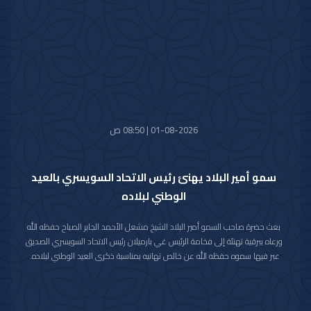
الصديق كل التقدم والازدهار.
01-08-2026 | 08:50 ص
سمو أمير البلاد يهنئ رئيس الاتحاد السويسري بالعيد
الوطني لبلاده
بعث حضرة صاحب السمو أمير البلاد الشيخ مشعل الأحمد الجابر الصباح حفظه الله
ورعاه ببرقية تهنئة إلى فخامة الرئيس غي بارميلان رئيس الاتحاد السويسري الصديق
عبر فيها سموه حفظه الله عن خالص تهانيه بمناسبة ذكرى العيد الوطني لبلاده.
متمنيا سموه رعاه الله لفخامته موفور الصحة والعافية وللاتحاد السويسري وشعبه
الصديق كل التقدم والازدهار.