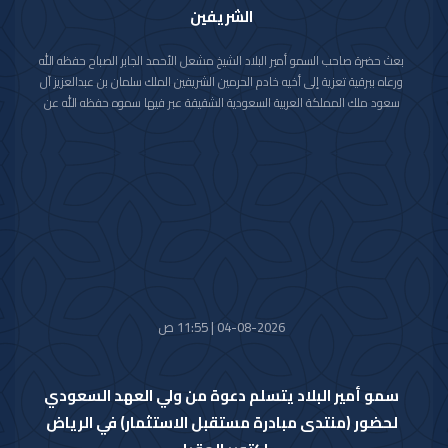
الشريفين
بعث حضرة صاحب السمو أمير البلاد الشيخ مشعل الأحمد الجابر الصباح حفظه الله
ورعاه ببرقية تعزية إلى أخيه خادم الحرمين الشريفين الملك سلمان بن عبدالعزيز آل
سعود ملك المملكة العربية السعودية الشقيقة عبر فيها سموه حفظه الله عن
خالص تعازيه وصادق مواساته بوفاة المغفور لها بإذن الله تعالى والدة صاحب
السمو الملكي الأمير حمود بن سعود بن عبدالعزيز آل سعود سائلا سموه المولى
تعالى أن يتغمد الفقيدة بواسع رحمته ويسكنها فسيح جناته وأن يلهم الأسرة
المالكة الكريمة وذوي الفقيدة جميل الصبر وحسن العزاء.
04-08-2026 | 11:55 ص
سمو أمير البلاد يتسلم دعوة من ولي العهد السعودي
لحضور (منتدى مبادرة مستقبل الاستثمار) في الرياض