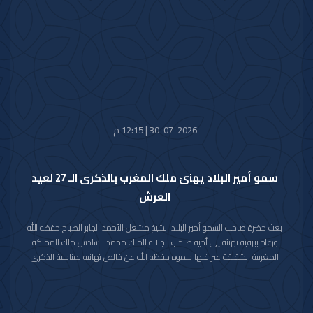
الصديق كل التقدم والازدهار.
30-07-2026 | 12:15 م
سمو أمير البلاد يهنئ ملك المغرب بالذكرى الـ 27 لعيد
العرش
بعث حضرة صاحب السمو أمير البلاد الشيخ مشعل الأحمد الجابر الصباح حفظه الله
ورعاه ببرقية تهنئة إلى أخيه صاحب الجلالة الملك محمد السادس ملك المملكة
المغربية الشقيقة عبر فيها سموه حفظه الله عن خالص تهانيه بمناسبة الذكرى
السابعة والعشرين لعيد العرش في المملكة المغربية الشقيقة.
مشيدا سموه رعاه الله بعمق العلاقات الأخوية والتاريخية التي تجمع دولة الكويت
والمملكة المغربية الشقيقة ومؤكدا التطلع الدائم والمشترك لتعزيزها والارتقاء