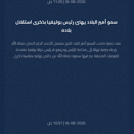
06-08-2026 | 11:05 ص
سمو أمير البلاد يهنئ رئيس بوليفيا بذكرى استقلال
بلاده
بعث حضرة صاحب السمو أمير البلاد الشيخ مشعل الأحمد الجابر الصباح حفظه الله
ورعاه ببرقية تهنئة إلى فخامة الرئيس رودريغو باز رئيس دولة بوليفيا متعددة
القوميات الصديقة عبر فيها سموه حفظه الله عن خالص تهانيه بمناسبة ذكرى
الاستقلال لبلاده.
متمنيا سموه رعاه الله لفخامته موفور الصحة والعافية ولدولة بوليفيا وشعبها
الصديق كل التقدم والازدهار.
06-08-2026 | 10:57 ص