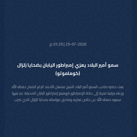
بأطر التعاون القائم بين البلدين الشقيقين في شتى المجالات.
متمنيا سموه حفظه الله لجلالته موفور الصحة والعافية وللمملكة المغربية
الشقيقة وشعبها الكريم كل التقدم والازدهار في ظل القيادة الحكيمة لجلالته.
29-07-2026 | 01:29 م
سمو أمير البلاد يعزي إمبراطور اليابان بضحايا زلزال
(كوماموتو)
بعث حضرة صاحب السمو أمير البلاد الشيخ مشعل الأحمد الجابر الصباح حفظه الله
ورعاه ببرقية تعزية إلى جلالة الإمبراطور ناروهيتو إمبراطور اليابان الصديقة عبر فيها
سموه حفظه الله عن خالص تعازيه وصادق مواساته بضحايا الزلزال الذي ضرب
محافظة كوماموتو جنوب غربي اليابان والذي أسفر عن سقوط عدد من الضحايا
وإصابة المئات وتدمير للممتلكات والمرافق العامة.
راجيا سموه رعاه الله للمصابين سرعة الشفاء والعافية وأن يتمكن المسؤولون في
البلد الصديق من احتواء وتجاوز آثار هذه الكارثة الطبيعية.