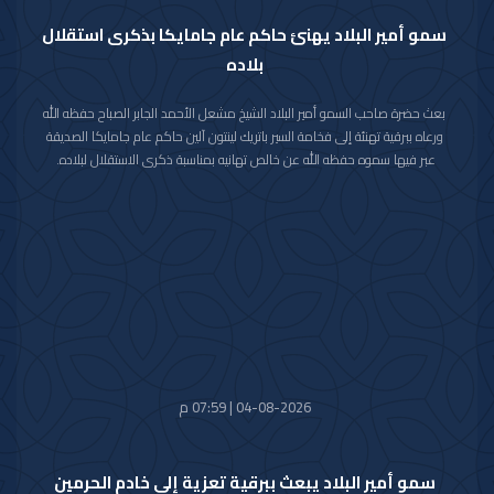
سمو أمير البلاد يهنئ حاكم عام جامايكا بذكرى استقلال
بلاده
بعث حضرة صاحب السمو أمير البلاد الشيخ مشعل الأحمد الجابر الصباح حفظه الله
ورعاه ببرقية تهنئة إلى فخامة السير باتريك لينتون آلين حاكم عام جامايكا الصديقة
عبر فيها سموه حفظه الله عن خالص تهانيه بمناسبة ذكرى الاستقلال لبلاده.
متمنيا سموه رعاه الله لفخامته موفور الصحة والعافية ولجامايكا وشعبها الصديق
كل التقدم والازدهار.
04-08-2026 | 07:59 م
سمو أمير البلاد يبعث ببرقية تعزية إلى خادم الحرمين