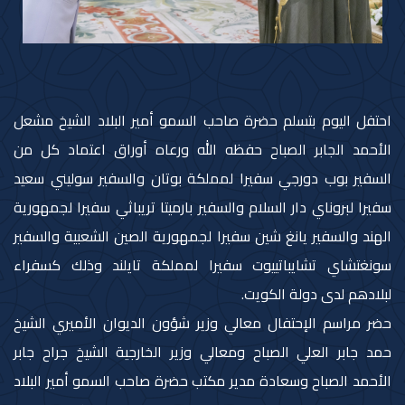
احتفل اليوم بتسلم حضرة صاحب السمو أمير البلاد الشيخ مشعل
الأحمد الجابر الصباح حفظه الله ورعاه أوراق اعتماد كل من
السفير بوب دورجي سفيرا لمملكة بوتان والسفير سوليني سعيد
سفيرا لبروناي دار السلام والسفير بارميتا تريباثي سفيرا لجمهورية
الهند والسفير يانغ شين سفيرا لجمهورية الصين الشعبية والسفير
سونغتشاي تشايباتييوت سفيرا لمملكة تايلند وذلك كسفراء
لبلادهم لدى دولة الكويت.
حضر مراسم الإحتفال معالي وزير شؤون الديوان الأميري الشيخ
حمد جابر العلي الصباح ومعالي وزير الخارجية الشيخ جراح جابر
الأحمد الصباح وسعادة مدير مكتب حضرة صاحب السمو أمير البلاد