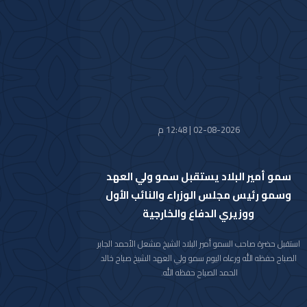
تضمنت دعوة سموه رعاه الله لحضور (منتدى مبادرة مستقبل
الاستثمار) في نسخته العاشرة للعام 2026م والذي سيعقد في
العاصمة الرياض خلال الفترة من 26 اكتوبر 2026م إلى 29 اكتوبر
2026م.
وقد قام بتسليم الرسالة لسموه حفظه الله سفير خادم الحرمين
الشريفين لدى دولة الكويت صاحب السمو الأمير سلطان بن سعد بن
خالد آل سعود.
حضر المقابلة معالي وزير شؤون الديوان الأميري الشيخ حمد جابر
العلي الصباح وسعادة مدير مكتب حضرة صاحب السمو أمير البلاد
02-08-2026 | 12:48 م
الفريق متقاعد جمال محمد الذياب وسعادة وكيل الديوان الأميري
الشيخ عبدالعزيز مشعل مبارك عبدالله الأحمد الصباح.
سمو أمير البلاد يستقبل سمو ولي العهد
وسمو رئيس مجلس الوزراء والنائب الأول
ووزيري الدفاع والخارجية
استقبل حضرة صاحب السمو أمير البلاد الشيخ مشعل الأحمد الجابر
الصباح حفظه الله ورعاه اليوم سمو ولي العهد الشيخ صباح خالد
الحمد الصباح حفظه الله.
كما استقبل سموه رعاه الله اليوم سمو الشيخ أحمد عبدالله الأحمد
الصباح رئيس مجلس الوزراء.