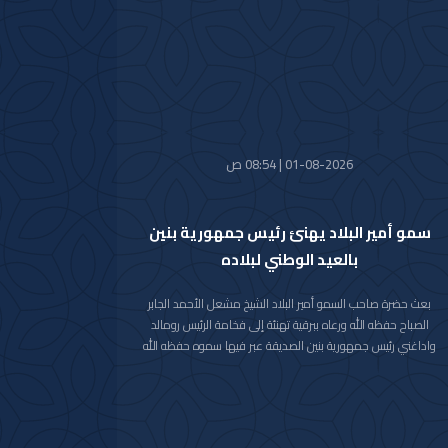
واستقبل سموه حفظه الله اليوم معالي النائب الأول لرئيس مجلس
الوزراء ووزير الداخلية الشيخ فهد يوسف سعود الصباح.
كما استقبل سموه رعاه الله اليوم معالي وزير الدفاع الشيخ عبدالله
علي عبدالله السالم الصباح.
واستقبل سموه حفظه الله اليوم معالي وزير الخارجية الشيخ جراح
جابر الأحمد الصباح.
01-08-2026 | 08:54 ص
سمو أمير البلاد يهنئ رئيس جمهورية بنين
بالعيد الوطني لبلاده
بعث حضرة صاحب السمو أمير البلاد الشيخ مشعل الأحمد الجابر
الصباح حفظه الله ورعاه ببرقية تهنئة إلى فخامة الرئيس رومالد
واداغني رئيس جمهورية بنين الصديقة عبر فيها سموه حفظه الله
عن خالص تهانيه بمناسبة ذكرى العيد الوطني لبلاده.
متمنيا سموه رعاه الله لفخامته موفور الصحة والعافية ولجمهورية
بنين وشعبها الصديق كل التقدم والازدهار.