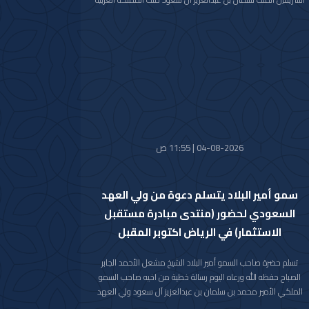
السعودية الشقيقة عبر فيها سموه حفظه الله عن خالص تعازيه
وصادق مواساته بوفاة المغفور لها بإذن الله تعالى والدة صاحب
السمو الملكي الأمير حمود بن سعود بن عبدالعزيز آل سعود سائلا
سموه المولى تعالى أن يتغمد الفقيدة بواسع رحمته ويسكنها
فسيح جناته وأن يلهم الأسرة المالكة الكريمة وذوي الفقيدة جميل
الصبر وحسن العزاء.
04-08-2026 | 11:55 ص
سمو أمير البلاد يتسلم دعوة من ولي العهد
السعودي لحضور (منتدى مبادرة مستقبل
الاستثمار) في الرياض اكتوبر المقبل
تسلم حضرة صاحب السمو أمير البلاد الشيخ مشعل الأحمد الجابر
الصباح حفظه الله ورعاه اليوم رسالة خطية من اخيه صاحب السمو
الملكي الأمير محمد بن سلمان بن عبدالعزيز آل سعود ولي العهد
رئيس مجلس الوزراء في المملكة العربية السعودية الشقيقة