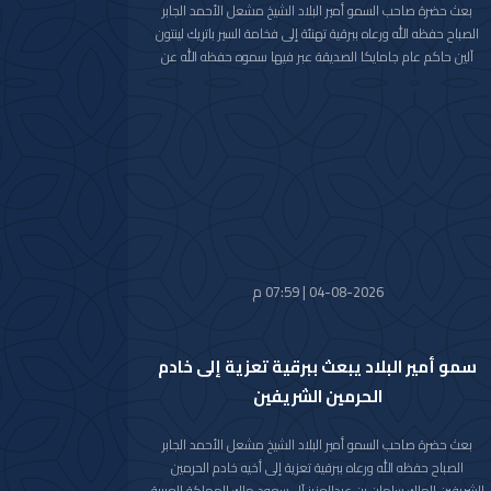
بعث حضرة صاحب السمو أمير البلاد الشيخ مشعل الأحمد الجابر
الصباح حفظه الله ورعاه ببرقية تهنئة إلى فخامة السير باتريك لينتون
آلين حاكم عام جامايكا الصديقة عبر فيها سموه حفظه الله عن
خالص تهانيه بمناسبة ذكرى الاستقلال لبلاده.
متمنيا سموه رعاه الله لفخامته موفور الصحة والعافية ولجامايكا
وشعبها الصديق كل التقدم والازدهار.
04-08-2026 | 07:59 م
سمو أمير البلاد يبعث ببرقية تعزية إلى خادم
الحرمين الشريفين
بعث حضرة صاحب السمو أمير البلاد الشيخ مشعل الأحمد الجابر
الصباح حفظه الله ورعاه ببرقية تعزية إلى أخيه خادم الحرمين
الشريفين الملك سلمان بن عبدالعزيز آل سعود ملك المملكة العربية