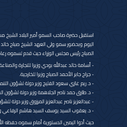
استقبل حضرة صاحب السمو أمير البلاد الشيخ مشع
اليوم وبحضور سمو ولي العهد الشيخ صباح خالد ا
الصباح رئيس مجلس الوزراء حيث قدم لسموه رعاه ا
- أسامة خالد عبدالله بودي وزيرا للتجارة والصناعة.
- جراح جابر الأحمد الصباح وزيرا للخارجية.
- د. ريم غازي سعود الفليج وزير دولة لشؤون التنم
- د. طارق حمد ناصر الجلاهمة وزير دولة لشؤون ال
- عبدالعزيز ناصر عبدالعزيز المرزوق وزير دولة للشؤ
- د. يعقوب السيد يوسف السيد هاشم الرفاعي وزير
حيث أدوا اليمين الدستورية أمام سموه حفظه الل