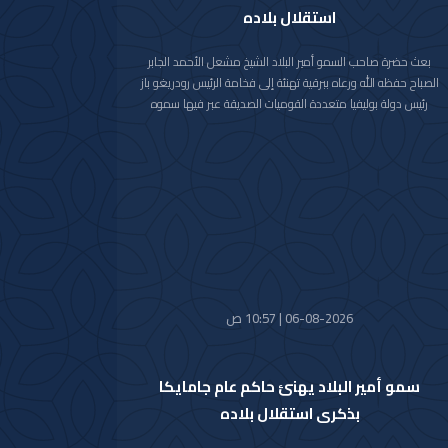
استقلال بلاده
بعث حضرة صاحب السمو أمير البلاد الشيخ مشعل الأحمد الجابر
الصباح حفظه الله ورعاه ببرقية تهنئة إلى فخامة الرئيس رودريغو باز
رئيس دولة بوليفيا متعددة القوميات الصديقة عبر فيها سموه
حفظه الله عن خالص تهانيه بمناسبة ذكرى الاستقلال لبلاده.
متمنيا سموه رعاه الله لفخامته موفور الصحة والعافية ولدولة
بوليفيا وشعبها الصديق كل التقدم والازدهار.
06-08-2026 | 10:57 ص
سمو أمير البلاد يهنئ حاكم عام جامايكا
بذكرى استقلال بلاده