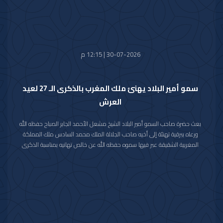
30-07-2026 | 12:15 م
سمو أمير البلاد يهنئ ملك المغرب بالذكرى الـ 27 لعيد
العرش
بعث حضرة صاحب السمو أمير البلاد الشيخ مشعل الأحمد الجابر الصباح حفظه الله
ورعاه ببرقية تهنئة إلى أخيه صاحب الجلالة الملك محمد السادس ملك المملكة
المغربية الشقيقة عبر فيها سموه حفظه الله عن خالص تهانيه بمناسبة الذكرى
السابعة والعشرين لعيد العرش في المملكة المغربية الشقيقة.
مشيدا سموه رعاه الله بعمق العلاقات الأخوية والتاريخية التي تجمع دولة الكويت
والمملكة المغربية الشقيقة ومؤكدا التطلع الدائم والمشترك لتعزيزها والارتقاء
بأطر التعاون القائم بين البلدين الشقيقين في شتى المجالات.
متمنيا سموه حفظه الله لجلالته موفور الصحة والعافية وللمملكة المغربية
الشقيقة وشعبها الكريم كل التقدم والازدهار في ظل القيادة الحكيمة لجلالته.