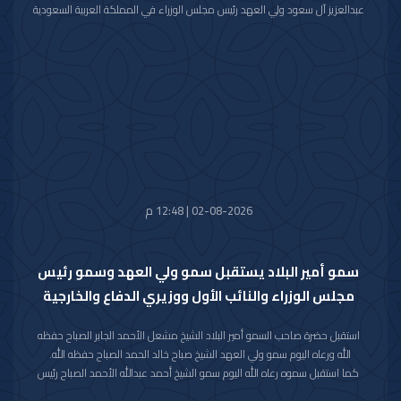
عبدالعزيز آل سعود ولي العهد رئيس مجلس الوزراء في المملكة العربية السعودية
الشقيقة تضمنت دعوة سموه رعاه الله لحضور (منتدى مبادرة مستقبل الاستثمار)
في نسخته العاشرة للعام 2026م والذي سيعقد في العاصمة الرياض خلال الفترة
من 26 اكتوبر 2026م إلى 29 اكتوبر 2026م.
وقد قام بتسليم الرسالة لسموه حفظه الله سفير خادم الحرمين الشريفين لدى دولة
الكويت صاحب السمو الأمير سلطان بن سعد بن خالد آل سعود.
حضر المقابلة معالي وزير شؤون الديوان الأميري الشيخ حمد جابر العلي الصباح
وسعادة مدير مكتب حضرة صاحب السمو أمير البلاد الفريق متقاعد جمال محمد
الذياب وسعادة وكيل الديوان الأميري الشيخ عبدالعزيز مشعل مبارك عبدالله
الأحمد الصباح.
02-08-2026 | 12:48 م
سمو أمير البلاد يستقبل سمو ولي العهد وسمو رئيس
مجلس الوزراء والنائب الأول ووزيري الدفاع والخارجية
استقبل حضرة صاحب السمو أمير البلاد الشيخ مشعل الأحمد الجابر الصباح حفظه
الله ورعاه اليوم سمو ولي العهد الشيخ صباح خالد الحمد الصباح حفظه الله.
كما استقبل سموه رعاه الله اليوم سمو الشيخ أحمد عبدالله الأحمد الصباح رئيس
مجلس الوزراء.