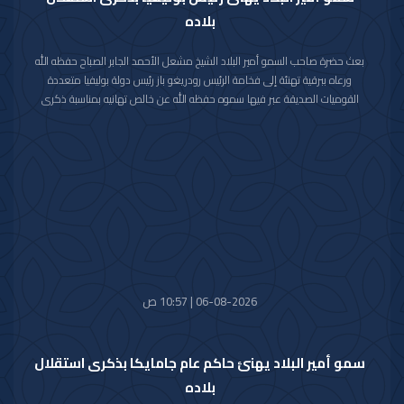
بلاده
بعث حضرة صاحب السمو أمير البلاد الشيخ مشعل الأحمد الجابر الصباح حفظه الله
ورعاه ببرقية تهنئة إلى فخامة الرئيس رودريغو باز رئيس دولة بوليفيا متعددة
القوميات الصديقة عبر فيها سموه حفظه الله عن خالص تهانيه بمناسبة ذكرى
الاستقلال لبلاده.
متمنيا سموه رعاه الله لفخامته موفور الصحة والعافية ولدولة بوليفيا وشعبها
الصديق كل التقدم والازدهار.
06-08-2026 | 10:57 ص
سمو أمير البلاد يهنئ حاكم عام جامايكا بذكرى استقلال
بلاده