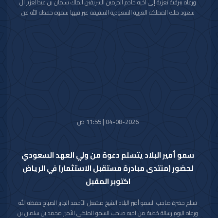
ورعاه ببرقية تعزية إلى أخيه خادم الحرمين الشريفين الملك سلمان بن عبدالعزيز آل
سعود ملك المملكة العربية السعودية الشقيقة عبر فيها سموه حفظه الله عن
خالص تعازيه وصادق مواساته بوفاة المغفور لها بإذن الله تعالى والدة صاحب
السمو الملكي الأمير حمود بن سعود بن عبدالعزيز آل سعود سائلا سموه المولى
تعالى أن يتغمد الفقيدة بواسع رحمته ويسكنها فسيح جناته وأن يلهم الأسرة
المالكة الكريمة وذوي الفقيدة جميل الصبر وحسن العزاء.
04-08-2026 | 11:55 ص
سمو أمير البلاد يتسلم دعوة من ولي العهد السعودي
لحضور (منتدى مبادرة مستقبل الاستثمار) في الرياض
اكتوبر المقبل
تسلم حضرة صاحب السمو أمير البلاد الشيخ مشعل الأحمد الجابر الصباح حفظه الله
ورعاه اليوم رسالة خطية من اخيه صاحب السمو الملكي الأمير محمد بن سلمان بن