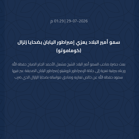
29-07-2026 | 01:29 م
سمو أمير البلاد يعزي إمبراطور اليابان بضحايا زلزال
(كوماموتو)
بعث حضرة صاحب السمو أمير البلاد الشيخ مشعل الأحمد الجابر الصباح حفظه الله
ورعاه ببرقية تعزية إلى جلالة الإمبراطور ناروهيتو إمبراطور اليابان الصديقة عبر فيها
سموه حفظه الله عن خالص تعازيه وصادق مواساته بضحايا الزلزال الذي ضرب
محافظة كوماموتو جنوب غربي اليابان والذي أسفر عن سقوط عدد من الضحايا
وإصابة المئات وتدمير للممتلكات والمرافق العامة.
راجيا سموه رعاه الله للمصابين سرعة الشفاء والعافية وأن يتمكن المسؤولون في
البلد الصديق من احتواء وتجاوز آثار هذه الكارثة الطبيعية.