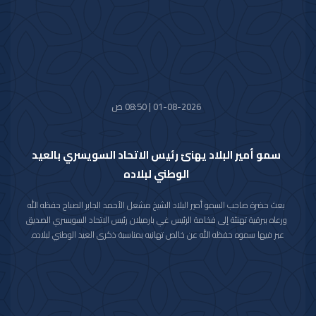
01-08-2026 | 08:50 ص
سمو أمير البلاد يهنئ رئيس الاتحاد السويسري بالعيد
الوطني لبلاده
بعث حضرة صاحب السمو أمير البلاد الشيخ مشعل الأحمد الجابر الصباح حفظه الله
ورعاه ببرقية تهنئة إلى فخامة الرئيس غي بارميلان رئيس الاتحاد السويسري الصديق
عبر فيها سموه حفظه الله عن خالص تهانيه بمناسبة ذكرى العيد الوطني لبلاده.
متمنيا سموه رعاه الله لفخامته موفور الصحة والعافية وللاتحاد السويسري وشعبه
الصديق كل التقدم والازدهار.