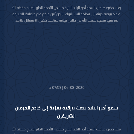
بعث حضرة صاحب السمو أمير البلاد الشيخ مشعل الأحمد الجابر الصباح حفظه الله
ورعاه ببرقية تهنئة إلى فخامة السير باتريك لينتون آلين حاكم عام جامايكا الصديقة
عبر فيها سموه حفظه الله عن خالص تهانيه بمناسبة ذكرى الاستقلال لبلاده.
متمنيا سموه رعاه الله لفخامته موفور الصحة والعافية ولجامايكا وشعبها الصديق
كل التقدم والازدهار.
04-08-2026 | 07:59 م
سمو أمير البلاد يبعث ببرقية تعزية إلى خادم الحرمين
الشريفين
بعث حضرة صاحب السمو أمير البلاد الشيخ مشعل الأحمد الجابر الصباح حفظه الله