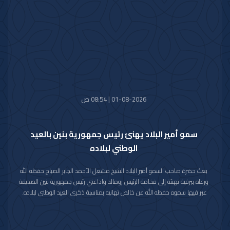
واستقبل سموه حفظه الله اليوم معالي النائب الأول لرئيس مجلس الوزراء ووزير
الداخلية الشيخ فهد يوسف سعود الصباح.
كما استقبل سموه رعاه الله اليوم معالي وزير الدفاع الشيخ عبدالله علي عبدالله
السالم الصباح.
واستقبل سموه حفظه الله اليوم معالي وزير الخارجية الشيخ جراح جابر الأحمد
الصباح.
01-08-2026 | 08:54 ص
سمو أمير البلاد يهنئ رئيس جمهورية بنين بالعيد
الوطني لبلاده
بعث حضرة صاحب السمو أمير البلاد الشيخ مشعل الأحمد الجابر الصباح حفظه الله
ورعاه ببرقية تهنئة إلى فخامة الرئيس رومالد واداغني رئيس جمهورية بنين الصديقة
عبر فيها سموه حفظه الله عن خالص تهانيه بمناسبة ذكرى العيد الوطني لبلاده.
متمنيا سموه رعاه الله لفخامته موفور الصحة والعافية ولجمهورية بنين وشعبها
الصديق كل التقدم والازدهار.