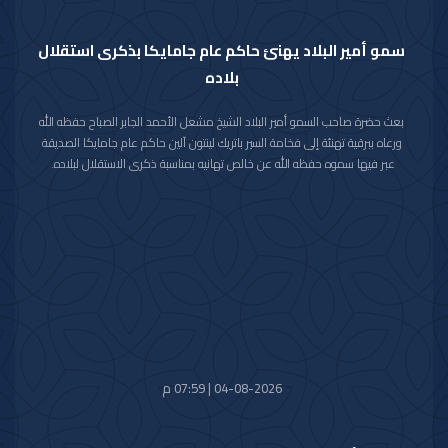
سمو أمير البلاد يهنئ حاكم عام جامايكا بذكرى استقلال
بلاده
بعث حضرة صاحب السمو أمير البلاد الشيخ مشعل الأحمد الجابر الصباح حفظه الله
ورعاه ببرقية تهنئة إلى فخامة السير باتريك لينتون آلين حاكم عام جامايكا الصديقة
عبر فيها سموه حفظه الله عن خالص تهانيه بمناسبة ذكرى الاستقلال لبلاده.
متمنيا سموه رعاه الله لفخامته موفور الصحة والعافية ولجامايكا وشعبها الصديق
كل التقدم والازدهار.
04-08-2026 | 07:59 م