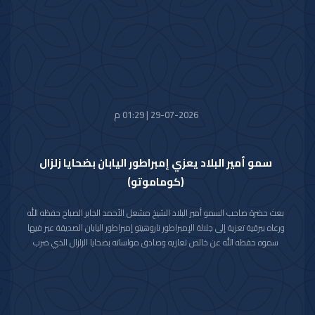
والمملكة المغربية الشقيقة ومؤكدا التطلع الدائم والمشترك لتعزيزها والارتقاء
بأطر التعاون القائم بين البلدين الشقيقين في شتى المجالات.
متمنيا سموه حفظه الله لجلالته موفور الصحة والعافية وللمملكة المغربية
الشقيقة وشعبها الكريم كل التقدم والازدهار في ظل القيادة الحكيمة لجلالته.
29-07-2026 | 01:29 م
سمو أمير البلاد يعزي إمبراطور اليابان بضحايا زلزال
(كوماموتو)
بعث حضرة صاحب السمو أمير البلاد الشيخ مشعل الأحمد الجابر الصباح حفظه الله
ورعاه ببرقية تعزية إلى جلالة الإمبراطور ناروهيتو إمبراطور اليابان الصديقة عبر فيها
سموه حفظه الله عن خالص تعازيه وصادق مواساته بضحايا الزلزال الذي ضرب
محافظة كوماموتو جنوب غربي اليابان والذي أسفر عن سقوط عدد من الضحايا
وإصابة المئات وتدمير للممتلكات والمرافق العامة.
راجيا سموه رعاه الله للمصابين سرعة الشفاء والعافية وأن يتمكن المسؤولون في
البلد الصديق من احتواء وتجاوز آثار هذه الكارثة الطبيعية.