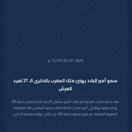
متمنيا سموه رعاه الله لفخامته موفور الصحة والعافية وللاتحاد السويسري وشعبه
الصديق كل التقدم والازدهار.
30-07-2026 | 12:15 م
سمو أمير البلاد يهنئ ملك المغرب بالذكرى الـ 27 لعيد
العرش
بعث حضرة صاحب السمو أمير البلاد الشيخ مشعل الأحمد الجابر الصباح حفظه الله
ورعاه ببرقية تهنئة إلى أخيه صاحب الجلالة الملك محمد السادس ملك المملكة
المغربية الشقيقة عبر فيها سموه حفظه الله عن خالص تهانيه بمناسبة الذكرى
السابعة والعشرين لعيد العرش في المملكة المغربية الشقيقة.
مشيدا سموه رعاه الله بعمق العلاقات الأخوية والتاريخية التي تجمع دولة الكويت