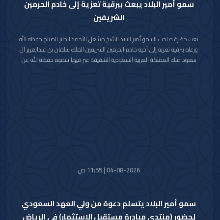
سمو أمير البلاد يبعث ببرقية تعزية إلى خادم الحرمين
الشريفين
بعث حضرة صاحب السمو أمير البلاد الشيخ مشعل الأحمد الجابر الصباح حفظه الله
ورعاه ببرقية تعزية إلى أخيه خادم الحرمين الشريفين الملك سلمان بن عبدالعزيز آل
سعود ملك المملكة العربية السعودية الشقيقة عبر فيها سموه حفظه الله عن
خالص تعازيه وصادق مواساته بوفاة المغفور لها بإذن الله تعالى والدة صاحب
السمو الملكي الأمير حمود بن سعود بن عبدالعزيز آل سعود سائلا سموه المولى
تعالى أن يتغمد الفقيدة بواسع رحمته ويسكنها فسيح جناته وأن يلهم الأسرة
المالكة الكريمة وذوي الفقيدة جميل الصبر وحسن العزاء.
04-08-2026 | 11:55 ص
سمو أمير البلاد يتسلم دعوة من ولي العهد السعودي
لحضور (منتدى مبادرة مستقبل الاستثمار) في الرياض