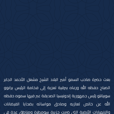
بعث حضرة صاحب السمو أمير البلاد الشيخ مشعل الأحمد الجابر
الصباح حفظه الله ورعاه ببرقية تعزية إلى فخامة الرئيس برابوو
سوبيانتو رئيس جمهورية إندونيسيا الصديقة عبر فيها سموه حفظه
الله عن خالص تعازيه وصادق مواساته بضحايا الفيضانات
والانهيارات الأرضية التي ضربت جزيرة سومطرة ومناطق عدة في