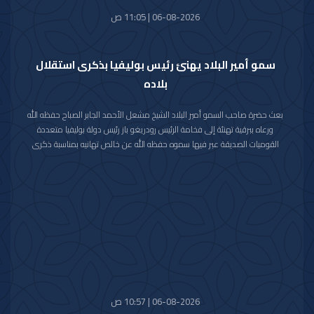
06-08-2026 | 11:05 ص
سمو أمير البلاد يهنئ رئيس بوليفيا بذكرى استقلال
بلاده
بعث حضرة صاحب السمو أمير البلاد الشيخ مشعل الأحمد الجابر الصباح حفظه الله
ورعاه ببرقية تهنئة إلى فخامة الرئيس رودريغو باز رئيس دولة بوليفيا متعددة
القوميات الصديقة عبر فيها سموه حفظه الله عن خالص تهانيه بمناسبة ذكرى
الاستقلال لبلاده.
متمنيا سموه رعاه الله لفخامته موفور الصحة والعافية ولدولة بوليفيا وشعبها
الصديق كل التقدم والازدهار.
06-08-2026 | 10:57 ص