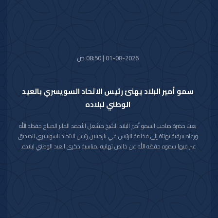
01-08-2026 | 08:50 ص
سمو أمير البلاد يهنئ رئيس الاتحاد السويسري بالعيد
الوطني لبلاده
بعث حضرة صاحب السمو أمير البلاد الشيخ مشعل الأحمد الجابر الصباح حفظه الله
ورعاه ببرقية تهنئة إلى فخامة الرئيس غي بارميلان رئيس الاتحاد السويسري الصديق
عبر فيها سموه حفظه الله عن خالص تهانيه بمناسبة ذكرى العيد الوطني لبلاده.
متمنيا سموه رعاه الله لفخامته موفور الصحة والعافية وللاتحاد السويسري وشعبه
الصديق كل التقدم والازدهار.