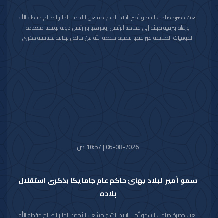
بعث حضرة صاحب السمو أمير البلاد الشيخ مشعل الأحمد الجابر الصباح حفظه الله
ورعاه ببرقية تهنئة إلى فخامة الرئيس رودريغو باز رئيس دولة بوليفيا متعددة
القوميات الصديقة عبر فيها سموه حفظه الله عن خالص تهانيه بمناسبة ذكرى
الاستقلال لبلاده.
متمنيا سموه رعاه الله لفخامته موفور الصحة والعافية ولدولة بوليفيا وشعبها
الصديق كل التقدم والازدهار.
06-08-2026 | 10:57 ص
سمو أمير البلاد يهنئ حاكم عام جامايكا بذكرى استقلال
بلاده
بعث حضرة صاحب السمو أمير البلاد الشيخ مشعل الأحمد الجابر الصباح حفظه الله