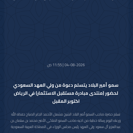
خالص تعازيه وصادق مواساته بوفاة المغفور لها بإذن الله تعالى والدة صاحب
السمو الملكي الأمير حمود بن سعود بن عبدالعزيز آل سعود سائلا سموه المولى
تعالى أن يتغمد الفقيدة بواسع رحمته ويسكنها فسيح جناته وأن يلهم الأسرة
المالكة الكريمة وذوي الفقيدة جميل الصبر وحسن العزاء.
04-08-2026 | 11:55 ص
سمو أمير البلاد يتسلم دعوة من ولي العهد السعودي
لحضور (منتدى مبادرة مستقبل الاستثمار) في الرياض
اكتوبر المقبل
تسلم حضرة صاحب السمو أمير البلاد الشيخ مشعل الأحمد الجابر الصباح حفظه الله
ورعاه اليوم رسالة خطية من اخيه صاحب السمو الملكي الأمير محمد بن سلمان بن
عبدالعزيز آل سعود ولي العهد رئيس مجلس الوزراء في المملكة العربية السعودية
الشقيقة تضمنت دعوة سموه رعاه الله لحضور (منتدى مبادرة مستقبل الاستثمار)