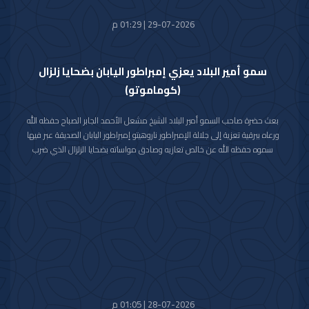
29-07-2026 | 01:29 م
سمو أمير البلاد يعزي إمبراطور اليابان بضحايا زلزال
(كوماموتو)
بعث حضرة صاحب السمو أمير البلاد الشيخ مشعل الأحمد الجابر الصباح حفظه الله
ورعاه ببرقية تعزية إلى جلالة الإمبراطور ناروهيتو إمبراطور اليابان الصديقة عبر فيها
سموه حفظه الله عن خالص تعازيه وصادق مواساته بضحايا الزلزال الذي ضرب
محافظة كوماموتو جنوب غربي اليابان والذي أسفر عن سقوط عدد من الضحايا
وإصابة المئات وتدمير للممتلكات والمرافق العامة.
راجيا سموه رعاه الله للمصابين سرعة الشفاء والعافية وأن يتمكن المسؤولون في
البلد الصديق من احتواء وتجاوز آثار هذه الكارثة الطبيعية.
28-07-2026 | 01:05 م