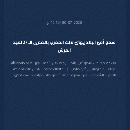
30-07-2026 | 12:15 م
سمو أمير البلاد يهنئ ملك المغرب بالذكرى الـ 27 لعيد
العرش
بعث حضرة صاحب السمو أمير البلاد الشيخ مشعل الأحمد الجابر الصباح حفظه الله
ورعاه ببرقية تهنئة إلى أخيه صاحب الجلالة الملك محمد السادس ملك المملكة
المغربية الشقيقة عبر فيها سموه حفظه الله عن خالص تهانيه بمناسبة الذكرى
السابعة والعشرين لعيد العرش في المملكة المغربية الشقيقة.
مشيدا سموه رعاه الله بعمق العلاقات الأخوية والتاريخية التي تجمع دولة الكويت
والمملكة المغربية الشقيقة ومؤكدا التطلع الدائم والمشترك لتعزيزها والارتقاء
بأطر التعاون القائم بين البلدين الشقيقين في شتى المجالات.
متمنيا سموه حفظه الله لجلالته موفور الصحة والعافية وللمملكة المغربية
الشقيقة وشعبها الكريم كل التقدم والازدهار في ظل القيادة الحكيمة لجلالته.