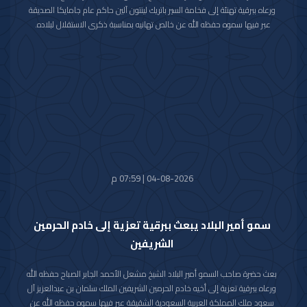
ورعاه ببرقية تهنئة إلى فخامة السير باتريك لينتون آلين حاكم عام جامايكا الصديقة
عبر فيها سموه حفظه الله عن خالص تهانيه بمناسبة ذكرى الاستقلال لبلاده.
متمنيا سموه رعاه الله لفخامته موفور الصحة والعافية ولجامايكا وشعبها الصديق
كل التقدم والازدهار.
04-08-2026 | 07:59 م
سمو أمير البلاد يبعث ببرقية تعزية إلى خادم الحرمين
الشريفين
بعث حضرة صاحب السمو أمير البلاد الشيخ مشعل الأحمد الجابر الصباح حفظه الله
ورعاه ببرقية تعزية إلى أخيه خادم الحرمين الشريفين الملك سلمان بن عبدالعزيز آل
سعود ملك المملكة العربية السعودية الشقيقة عبر فيها سموه حفظه الله عن