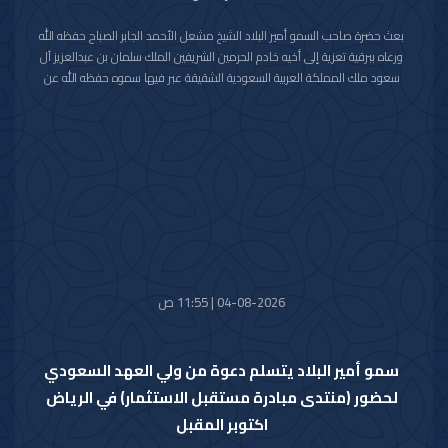
بعث حضرة صاحب السمو أمير البلاد الشيخ مشعل الأحمد الجابر الصباح حفظه الله
ورعاه ببرقية تعزية إلى أخيه خادم الحرمين الشريفين الملك سلمان بن عبدالعزيز آل
سعود ملك المملكة العربية السعودية الشقيقة عبر فيها سموه حفظه الله عن
خالص تعازيه وصادق مواساته بوفاة المغفور لها بإذن الله تعالى والدة صاحب
السمو الملكي الأمير حمود بن سعود بن عبدالعزيز آل سعود سائلا سموه المولى
تعالى أن يتغمد الفقيدة بواسع رحمته ويسكنها فسيح جناته وأن يلهم الأسرة
المالكة الكريمة وذوي الفقيدة جميل الصبر وحسن العزاء.
04-08-2026 | 11:55 ص
سمو أمير البلاد يتسلم دعوة من ولي العهد السعودي
لحضور (منتدى مبادرة مستقبل الاستثمار) في الرياض
اكتوبر المقبل