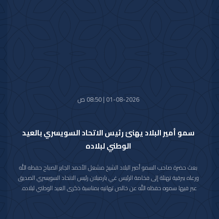
الصديق كل التقدم والازدهار.
01-08-2026 | 08:50 ص
سمو أمير البلاد يهنئ رئيس الاتحاد السويسري بالعيد
الوطني لبلاده
بعث حضرة صاحب السمو أمير البلاد الشيخ مشعل الأحمد الجابر الصباح حفظه الله
ورعاه ببرقية تهنئة إلى فخامة الرئيس غي بارميلان رئيس الاتحاد السويسري الصديق
عبر فيها سموه حفظه الله عن خالص تهانيه بمناسبة ذكرى العيد الوطني لبلاده.
متمنيا سموه رعاه الله لفخامته موفور الصحة والعافية وللاتحاد السويسري وشعبه
الصديق كل التقدم والازدهار.