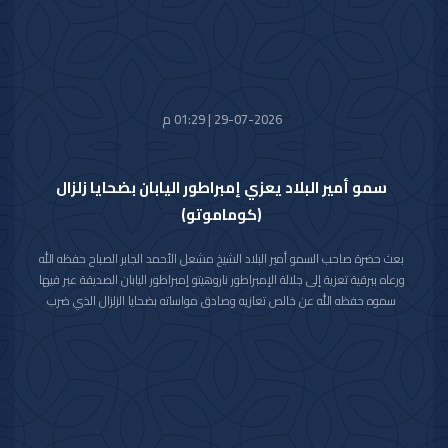
الشقيقة وشعبها الكريم كل التقدم والازدهار في ظل القيادة الحكيمة لجلالته.
29-07-2026 | 01:29 م
سمو أمير البلاد يعزي إمبراطور اليابان بضحايا زلزال
(كوماموتو)
بعث حضرة صاحب السمو أمير البلاد الشيخ مشعل الأحمد الجابر الصباح حفظه الله
ورعاه ببرقية تعزية إلى جلالة الإمبراطور ناروهيتو إمبراطور اليابان الصديقة عبر فيها
سموه حفظه الله عن خالص تعازيه وصادق مواساته بضحايا الزلزال الذي ضرب
محافظة كوماموتو جنوب غربي اليابان والذي أسفر عن سقوط عدد من الضحايا
وإصابة المئات وتدمير للممتلكات والمرافق العامة.
راجيا سموه رعاه الله للمصابين سرعة الشفاء والعافية وأن يتمكن المسؤولون في
البلد الصديق من احتواء وتجاوز آثار هذه الكارثة الطبيعية.