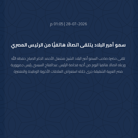
28-07-2026 | 01:05 م
سمو أمير البلاد يتلقى اتصالًا هاتفيًّا من الرئيس المصري
تلقى حضرة صاحب السمو أمير البلاد الشيخ مشعل الأحمد الجابر الصباح حفظه الله
ورعاه اتصالا هاتفيا اليوم من أخيه فخامة الرئيس عبدالفتاح السيسي رئيس جمهورية
مصر العربية الشقيقة جرى خلاله استعراض العلاقات الأخوية الوطيدة والمتميزة
التي تربط البلدين والشعبين الشقيقين كما جرى خلال الاتصال مناقشة عدد من
القضايا ذات الاهتمام المشترك وبحث آخر المستجدات على الساحتين الإقليمية
والدولية خاصة فيما يتعلق بالظروف الراهنة التي تمر بها المنطقة.
مؤكدا فخامته على وقوف جمهورية مصر العربية الشقيقة إلى جانب دولة الكويت
ودعمها لكافة الإجراءات التي تتخذها لحفظ أمنها وسيادتها داعيا فخامته الباري
جل وعلا أن يحفظ دولة الكويت وشعبها الشقيق من كل سوء ومكروه.
هذا وقد عبر حضرة صاحب السمو أمير البلاد الشيخ مشعل الأحمد الجابر الصباح
حفظه الله ورعاه عن خالص شكره وتقديره لأخيه فخامة الرئيس عبدالفتاح السيسي
رئيس جمهورية مصر العربية الشقيقة متمنيا لفخامته موفور الصحة وتمام العافية
وللشعب المصري الشقيق المزيد من التقدم والنماء.