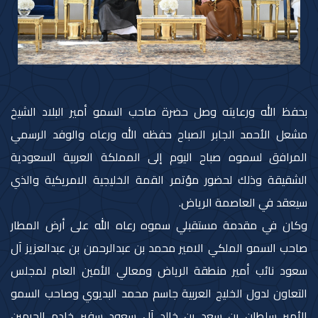
بحفظ الله ورعايته وصل حضرة صاحب السمو أمير البلاد الشيخ
مشعل الأحمد الجابر الصباح حفظه الله ورعاه والوفد الرسمي
المرافق لسموه صباح اليوم إلى المملكة العربية السعودية
الشقيقة وذلك لحضور مؤتمر القمة الخليجية الامريكية والذي
سيعقد في العاصمة الرياض.
وكان في مقدمة مستقبلي سموه رعاه الله على أرض المطار
صاحب السمو الملكي الامير محمد بن عبدالرحمن بن عبدالعزيز آل
سعود نائب أمير منطقة الرياض ومعالي الأمين العام لمجلس
التعاون لدول الخليج العربية جاسم محمد البديوي وصاحب السمو
الأمير سلطان بن سعد بن خالد آل سعود سفير خادم الحرمين