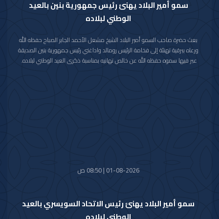
سمو أمير البلاد يهنئ رئيس جمهورية بنين بالعيد
الوطني لبلاده
بعث حضرة صاحب السمو أمير البلاد الشيخ مشعل الأحمد الجابر الصباح حفظه الله
ورعاه ببرقية تهنئة إلى فخامة الرئيس رومالد واداغني رئيس جمهورية بنين الصديقة
عبر فيها سموه حفظه الله عن خالص تهانيه بمناسبة ذكرى العيد الوطني لبلاده.
متمنيا سموه رعاه الله لفخامته موفور الصحة والعافية ولجمهورية بنين وشعبها
الصديق كل التقدم والازدهار.
01-08-2026 | 08:50 ص
سمو أمير البلاد يهنئ رئيس الاتحاد السويسري بالعيد
الوطني لبلاده