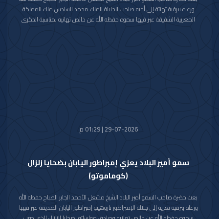
ورعاه ببرقية تهنئة إلى أخيه صاحب الجلالة الملك محمد السادس ملك المملكة
المغربية الشقيقة عبر فيها سموه حفظه الله عن خالص تهانيه بمناسبة الذكرى
السابعة والعشرين لعيد العرش في المملكة المغربية الشقيقة.
مشيدا سموه رعاه الله بعمق العلاقات الأخوية والتاريخية التي تجمع دولة الكويت
والمملكة المغربية الشقيقة ومؤكدا التطلع الدائم والمشترك لتعزيزها والارتقاء
بأطر التعاون القائم بين البلدين الشقيقين في شتى المجالات.
متمنيا سموه حفظه الله لجلالته موفور الصحة والعافية وللمملكة المغربية
الشقيقة وشعبها الكريم كل التقدم والازدهار في ظل القيادة الحكيمة لجلالته.
29-07-2026 | 01:29 م
سمو أمير البلاد يعزي إمبراطور اليابان بضحايا زلزال
(كوماموتو)
بعث حضرة صاحب السمو أمير البلاد الشيخ مشعل الأحمد الجابر الصباح حفظه الله
ورعاه ببرقية تعزية إلى جلالة الإمبراطور ناروهيتو إمبراطور اليابان الصديقة عبر فيها
سموه حفظه الله عن خالص تعازيه وصادق مواساته بضحايا الزلزال الذي ضرب