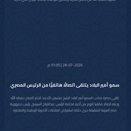
محافظة كوماموتو جنوب غربي اليابان والذي أسفر عن سقوط عدد من الضحايا
وإصابة المئات وتدمير للممتلكات والمرافق العامة.
راجيا سموه رعاه الله للمصابين سرعة الشفاء والعافية وأن يتمكن المسؤولون في
البلد الصديق من احتواء وتجاوز آثار هذه الكارثة الطبيعية.
28-07-2026 | 01:05 م
سمو أمير البلاد يتلقى اتصالًا هاتفيًّا من الرئيس المصري
تلقى حضرة صاحب السمو أمير البلاد الشيخ مشعل الأحمد الجابر الصباح حفظه الله
ورعاه اتصالا هاتفيا اليوم من أخيه فخامة الرئيس عبدالفتاح السيسي رئيس جمهورية
مصر العربية الشقيقة جرى خلاله استعراض العلاقات الأخوية الوطيدة والمتميزة
التي تربط البلدين والشعبين الشقيقين كما جرى خلال الاتصال مناقشة عدد من
القضايا ذات الاهتمام المشترك وبحث آخر المستجدات على الساحتين الإقليمية
والدولية خاصة فيما يتعلق بالظروف الراهنة التي تمر بها المنطقة.