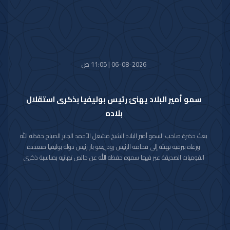
06-08-2026 | 11:05 ص
سمو أمير البلاد يهنئ رئيس بوليفيا بذكرى استقلال
بلاده
بعث حضرة صاحب السمو أمير البلاد الشيخ مشعل الأحمد الجابر الصباح حفظه الله
ورعاه ببرقية تهنئة إلى فخامة الرئيس رودريغو باز رئيس دولة بوليفيا متعددة
القوميات الصديقة عبر فيها سموه حفظه الله عن خالص تهانيه بمناسبة ذكرى
الاستقلال لبلاده.
متمنيا سموه رعاه الله لفخامته موفور الصحة والعافية ولدولة بوليفيا وشعبها
الصديق كل التقدم والازدهار.