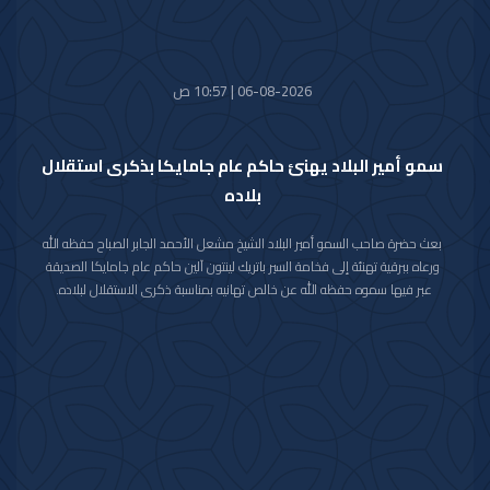
06-08-2026 | 10:57 ص
سمو أمير البلاد يهنئ حاكم عام جامايكا بذكرى استقلال
بلاده
بعث حضرة صاحب السمو أمير البلاد الشيخ مشعل الأحمد الجابر الصباح حفظه الله
ورعاه ببرقية تهنئة إلى فخامة السير باتريك لينتون آلين حاكم عام جامايكا الصديقة
عبر فيها سموه حفظه الله عن خالص تهانيه بمناسبة ذكرى الاستقلال لبلاده.
متمنيا سموه رعاه الله لفخامته موفور الصحة والعافية ولجامايكا وشعبها الصديق
كل التقدم والازدهار.