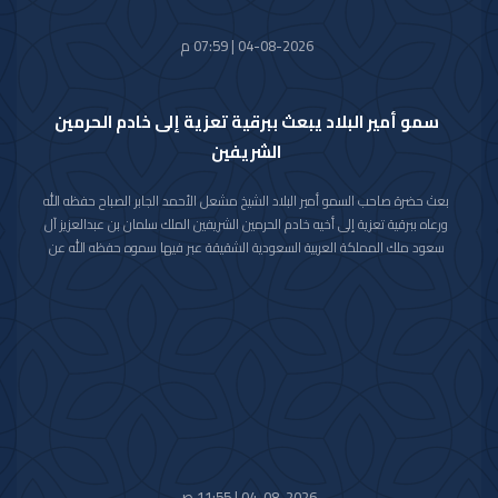
04-08-2026 | 07:59 م
سمو أمير البلاد يبعث ببرقية تعزية إلى خادم الحرمين
الشريفين
بعث حضرة صاحب السمو أمير البلاد الشيخ مشعل الأحمد الجابر الصباح حفظه الله
ورعاه ببرقية تعزية إلى أخيه خادم الحرمين الشريفين الملك سلمان بن عبدالعزيز آل
سعود ملك المملكة العربية السعودية الشقيقة عبر فيها سموه حفظه الله عن
خالص تعازيه وصادق مواساته بوفاة المغفور لها بإذن الله تعالى والدة صاحب
السمو الملكي الأمير حمود بن سعود بن عبدالعزيز آل سعود سائلا سموه المولى
تعالى أن يتغمد الفقيدة بواسع رحمته ويسكنها فسيح جناته وأن يلهم الأسرة
المالكة الكريمة وذوي الفقيدة جميل الصبر وحسن العزاء.
04-08-2026 | 11:55 ص