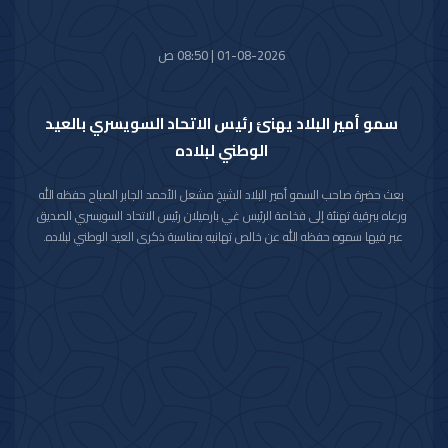
01-08-2026 | 08:50 ص
سمو أمير البلاد يهنئ رئيس الاتحاد السويسري بالعيد
الوطني لبلاده
بعث حضرة صاحب السمو أمير البلاد الشيخ مشعل الأحمد الجابر الصباح حفظه الله
ورعاه ببرقية تهنئة إلى فخامة الرئيس غي بارميلان رئيس الاتحاد السويسري الصديق
عبر فيها سموه حفظه الله عن خالص تهانيه بمناسبة ذكرى العيد الوطني لبلاده.
متمنيا سموه رعاه الله لفخامته موفور الصحة والعافية وللاتحاد السويسري وشعبه
الصديق كل التقدم والازدهار.