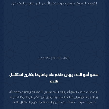
القوميات الصديقة عبر فيها سموه حفظه الله عن خالص تهانيه بمناسبة ذكرى
الاستقلال لبلاده.
متمنيا سموه رعاه الله لفخامته موفور الصحة والعافية ولدولة بوليفيا وشعبها
الصديق كل التقدم والازدهار.
06-08-2026 | 10:57 ص
سمو أمير البلاد يهنئ حاكم عام جامايكا بذكرى استقلال
بلاده
بعث حضرة صاحب السمو أمير البلاد الشيخ مشعل الأحمد الجابر الصباح حفظه الله
ورعاه ببرقية تهنئة إلى فخامة السير باتريك لينتون آلين حاكم عام جامايكا الصديقة
عبر فيها سموه حفظه الله عن خالص تهانيه بمناسبة ذكرى الاستقلال لبلاده.
متمنيا سموه رعاه الله لفخامته موفور الصحة والعافية ولجامايكا وشعبها الصديق