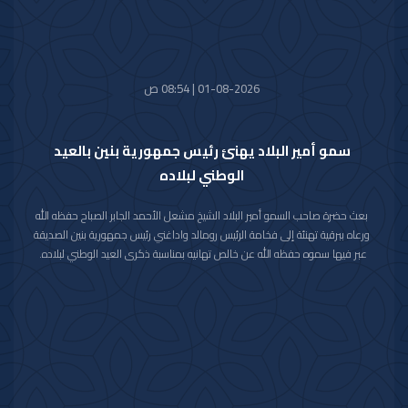
الصباح.
01-08-2026 | 08:54 ص
سمو أمير البلاد يهنئ رئيس جمهورية بنين بالعيد
الوطني لبلاده
بعث حضرة صاحب السمو أمير البلاد الشيخ مشعل الأحمد الجابر الصباح حفظه الله
ورعاه ببرقية تهنئة إلى فخامة الرئيس رومالد واداغني رئيس جمهورية بنين الصديقة
عبر فيها سموه حفظه الله عن خالص تهانيه بمناسبة ذكرى العيد الوطني لبلاده.
متمنيا سموه رعاه الله لفخامته موفور الصحة والعافية ولجمهورية بنين وشعبها
الصديق كل التقدم والازدهار.