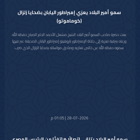
سمو أمير البلاد يعزي إمبراطور اليابان بضحايا زلزال
(كوماموتو)
بعث حضرة صاحب السمو أمير البلاد الشيخ مشعل الأحمد الجابر الصباح حفظه الله
ورعاه ببرقية تعزية إلى جلالة الإمبراطور ناروهيتو إمبراطور اليابان الصديقة عبر فيها
سموه حفظه الله عن خالص تعازيه وصادق مواساته بضحايا الزلزال الذي ضرب
محافظة كوماموتو جنوب غربي اليابان والذي أسفر عن سقوط عدد من الضحايا
وإصابة المئات وتدمير للممتلكات والمرافق العامة.
راجيا سموه رعاه الله للمصابين سرعة الشفاء والعافية وأن يتمكن المسؤولون في
البلد الصديق من احتواء وتجاوز آثار هذه الكارثة الطبيعية.
28-07-2026 | 01:05 م
سمو أمير البلاد يتلقى اتصالًا هاتفيًّا من الرئيس المصري