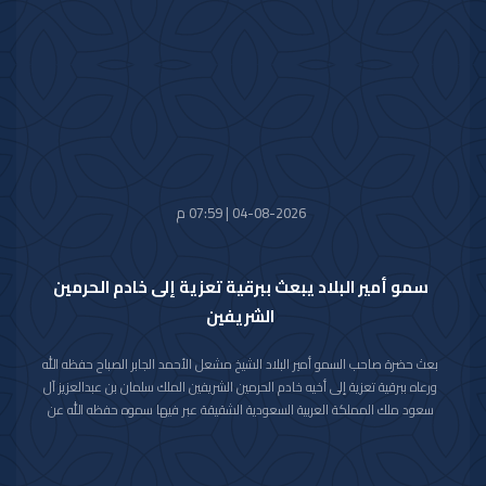
كل التقدم والازدهار.
04-08-2026 | 07:59 م
سمو أمير البلاد يبعث ببرقية تعزية إلى خادم الحرمين
الشريفين
بعث حضرة صاحب السمو أمير البلاد الشيخ مشعل الأحمد الجابر الصباح حفظه الله
ورعاه ببرقية تعزية إلى أخيه خادم الحرمين الشريفين الملك سلمان بن عبدالعزيز آل
سعود ملك المملكة العربية السعودية الشقيقة عبر فيها سموه حفظه الله عن
خالص تعازيه وصادق مواساته بوفاة المغفور لها بإذن الله تعالى والدة صاحب
السمو الملكي الأمير حمود بن سعود بن عبدالعزيز آل سعود سائلا سموه المولى
تعالى أن يتغمد الفقيدة بواسع رحمته ويسكنها فسيح جناته وأن يلهم الأسرة