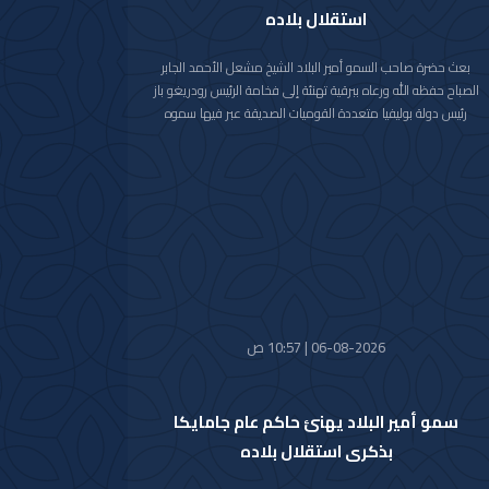
استقلال بلاده
بعث حضرة صاحب السمو أمير البلاد الشيخ مشعل الأحمد الجابر
الصباح حفظه الله ورعاه ببرقية تهنئة إلى فخامة الرئيس رودريغو باز
رئيس دولة بوليفيا متعددة القوميات الصديقة عبر فيها سموه
حفظه الله عن خالص تهانيه بمناسبة ذكرى الاستقلال لبلاده.
متمنيا سموه رعاه الله لفخامته موفور الصحة والعافية ولدولة
بوليفيا وشعبها الصديق كل التقدم والازدهار.
06-08-2026 | 10:57 ص
سمو أمير البلاد يهنئ حاكم عام جامايكا
بذكرى استقلال بلاده