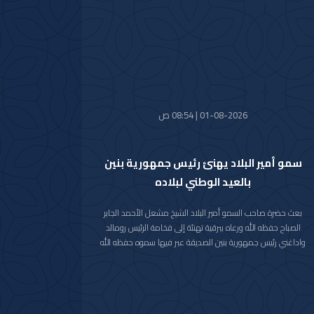
واستقبل سموه حفظه الله اليوم معالي النائب الأول لرئيس مجلس
الوزراء ووزير الداخلية الشيخ فهد يوسف سعود الصباح.
كما استقبل سموه رعاه الله اليوم معالي وزير الدفاع الشيخ عبدالله
علي عبدالله السالم الصباح.
واستقبل سموه حفظه الله اليوم معالي وزير الخارجية الشيخ جراح
جابر الأحمد الصباح.
01-08-2026 | 08:54 ص
سمو أمير البلاد يهنئ رئيس جمهورية بنين
بالعيد الوطني لبلاده
بعث حضرة صاحب السمو أمير البلاد الشيخ مشعل الأحمد الجابر
الصباح حفظه الله ورعاه ببرقية تهنئة إلى فخامة الرئيس رومالد
واداغني رئيس جمهورية بنين الصديقة عبر فيها سموه حفظه الله
عن خالص تهانيه بمناسبة ذكرى العيد الوطني لبلاده.
متمنيا سموه رعاه الله لفخامته موفور الصحة والعافية ولجمهورية
بنين وشعبها الصديق كل التقدم والازدهار.