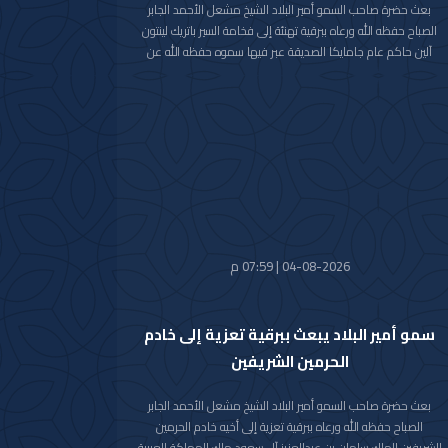
بعث حضرة صاحب السمو أمير البلاد الشيخ مشعل الأحمد الجابر
الصباح حفظه الله ورعاه ببرقية تهنئة إلى فخامة السير باتريك لينتون
آلين حاكم عام جامايكا الصديقة عبر فيها سموه حفظه الله عن
خالص تهانيه بمناسبة ذكرى الاستقلال لبلاده.
متمنيا سموه رعاه الله لفخامته موفور الصحة والعافية ولجامايكا
وشعبها الصديق كل التقدم والازدهار.
04-08-2026 | 07:59 م
سمو أمير البلاد يبعث ببرقية تعزية إلى خادم
الحرمين الشريفين
بعث حضرة صاحب السمو أمير البلاد الشيخ مشعل الأحمد الجابر
الصباح حفظه الله ورعاه ببرقية تعزية إلى أخيه خادم الحرمين
الشريفين الملك سلمان بن عبدالعزيز آل سعود ملك المملكة العربية