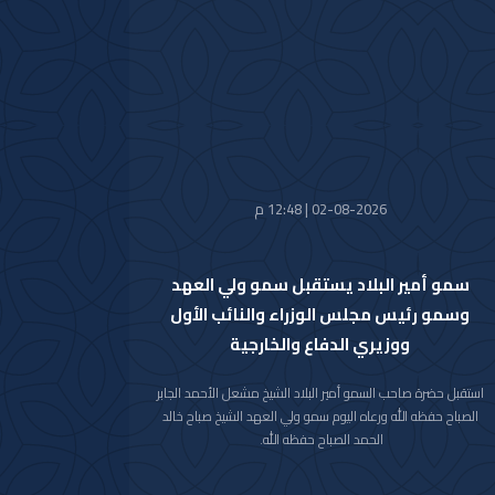
تضمنت دعوة سموه رعاه الله لحضور (منتدى مبادرة مستقبل
الاستثمار) في نسخته العاشرة للعام 2026م والذي سيعقد في
العاصمة الرياض خلال الفترة من 26 اكتوبر 2026م إلى 29 اكتوبر
2026م.
وقد قام بتسليم الرسالة لسموه حفظه الله سفير خادم الحرمين
الشريفين لدى دولة الكويت صاحب السمو الأمير سلطان بن سعد بن
خالد آل سعود.
حضر المقابلة معالي وزير شؤون الديوان الأميري الشيخ حمد جابر
العلي الصباح وسعادة مدير مكتب حضرة صاحب السمو أمير البلاد
02-08-2026 | 12:48 م
الفريق متقاعد جمال محمد الذياب وسعادة وكيل الديوان الأميري
الشيخ عبدالعزيز مشعل مبارك عبدالله الأحمد الصباح.
سمو أمير البلاد يستقبل سمو ولي العهد
وسمو رئيس مجلس الوزراء والنائب الأول
ووزيري الدفاع والخارجية
استقبل حضرة صاحب السمو أمير البلاد الشيخ مشعل الأحمد الجابر
الصباح حفظه الله ورعاه اليوم سمو ولي العهد الشيخ صباح خالد
الحمد الصباح حفظه الله.
كما استقبل سموه رعاه الله اليوم سمو الشيخ أحمد عبدالله الأحمد
الصباح رئيس مجلس الوزراء.