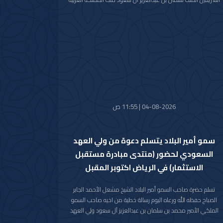
السعودية الشقيقة عبر فيها سموه حفظه الله عن خالص تعازيه
وصادق مواساته بوفاة المغفور لها بإذن الله تعالى والدة صاحب
السمو الملكي الأمير حمود بن سعود بن عبدالعزيز آل سعود سائلا
سموه المولى تعالى أن يتغمد الفقيدة بواسع رحمته ويسكنها
فسيح جناته وأن يلهم الأسرة المالكة الكريمة وذوي الفقيدة جميل
الصبر وحسن العزاء.
04-08-2026 | 11:55 ص
سمو أمير البلاد يتسلم دعوة من ولي العهد
السعودي لحضور (منتدى مبادرة مستقبل
الاستثمار) في الرياض اكتوبر المقبل
تسلم حضرة صاحب السمو أمير البلاد الشيخ مشعل الأحمد الجابر
الصباح حفظه الله ورعاه اليوم رسالة خطية من اخيه صاحب السمو
الملكي الأمير محمد بن سلمان بن عبدالعزيز آل سعود ولي العهد
رئيس مجلس الوزراء في المملكة العربية السعودية الشقيقة