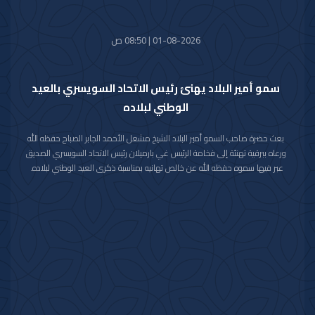
01-08-2026 | 08:50 ص
سمو أمير البلاد يهنئ رئيس الاتحاد السويسري بالعيد
الوطني لبلاده
بعث حضرة صاحب السمو أمير البلاد الشيخ مشعل الأحمد الجابر الصباح حفظه الله
ورعاه ببرقية تهنئة إلى فخامة الرئيس غي بارميلان رئيس الاتحاد السويسري الصديق
عبر فيها سموه حفظه الله عن خالص تهانيه بمناسبة ذكرى العيد الوطني لبلاده.
متمنيا سموه رعاه الله لفخامته موفور الصحة والعافية وللاتحاد السويسري وشعبه
الصديق كل التقدم والازدهار.