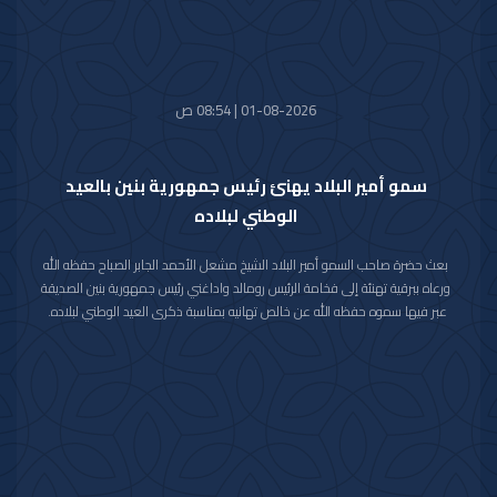
واستقبل سموه حفظه الله اليوم معالي وزير الخارجية الشيخ جراح جابر الأحمد
الصباح.
01-08-2026 | 08:54 ص
سمو أمير البلاد يهنئ رئيس جمهورية بنين بالعيد
الوطني لبلاده
بعث حضرة صاحب السمو أمير البلاد الشيخ مشعل الأحمد الجابر الصباح حفظه الله
ورعاه ببرقية تهنئة إلى فخامة الرئيس رومالد واداغني رئيس جمهورية بنين الصديقة
عبر فيها سموه حفظه الله عن خالص تهانيه بمناسبة ذكرى العيد الوطني لبلاده.
متمنيا سموه رعاه الله لفخامته موفور الصحة والعافية ولجمهورية بنين وشعبها
الصديق كل التقدم والازدهار.