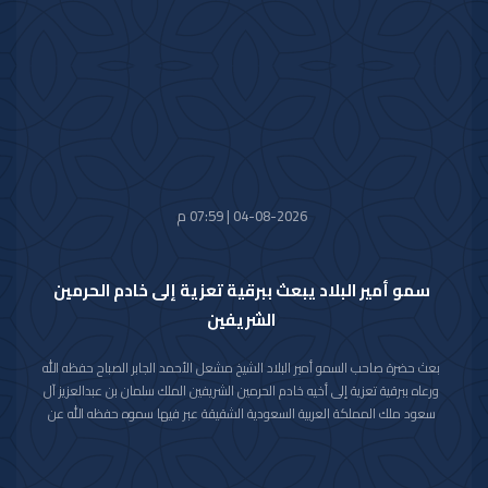
كل التقدم والازدهار.
04-08-2026 | 07:59 م
سمو أمير البلاد يبعث ببرقية تعزية إلى خادم الحرمين
الشريفين
بعث حضرة صاحب السمو أمير البلاد الشيخ مشعل الأحمد الجابر الصباح حفظه الله
ورعاه ببرقية تعزية إلى أخيه خادم الحرمين الشريفين الملك سلمان بن عبدالعزيز آل
سعود ملك المملكة العربية السعودية الشقيقة عبر فيها سموه حفظه الله عن
خالص تعازيه وصادق مواساته بوفاة المغفور لها بإذن الله تعالى والدة صاحب
السمو الملكي الأمير حمود بن سعود بن عبدالعزيز آل سعود سائلا سموه المولى
تعالى أن يتغمد الفقيدة بواسع رحمته ويسكنها فسيح جناته وأن يلهم الأسرة