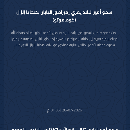
سمو أمير البلاد يعزي إمبراطور اليابان بضحايا زلزال
(كوماموتو)
بعث حضرة صاحب السمو أمير البلاد الشيخ مشعل الأحمد الجابر الصباح حفظه الله
ورعاه ببرقية تعزية إلى جلالة الإمبراطور ناروهيتو إمبراطور اليابان الصديقة عبر فيها
سموه حفظه الله عن خالص تعازيه وصادق مواساته بضحايا الزلزال الذي ضرب
محافظة كوماموتو جنوب غربي اليابان والذي أسفر عن سقوط عدد من الضحايا
وإصابة المئات وتدمير للممتلكات والمرافق العامة.
راجيا سموه رعاه الله للمصابين سرعة الشفاء والعافية وأن يتمكن المسؤولون في
البلد الصديق من احتواء وتجاوز آثار هذه الكارثة الطبيعية.
28-07-2026 | 01:05 م
سمو أمير البلاد يتلقى اتصالًا هاتفيًّا من الرئيس المصري