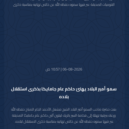
القوميات الصديقة عبر فيها سموه حفظه الله عن خالص تهانيه بمناسبة ذكرى
الاستقلال لبلاده.
متمنيا سموه رعاه الله لفخامته موفور الصحة والعافية ولدولة بوليفيا وشعبها
الصديق كل التقدم والازدهار.
06-08-2026 | 10:57 ص
سمو أمير البلاد يهنئ حاكم عام جامايكا بذكرى استقلال
بلاده
بعث حضرة صاحب السمو أمير البلاد الشيخ مشعل الأحمد الجابر الصباح حفظه الله
ورعاه ببرقية تهنئة إلى فخامة السير باتريك لينتون آلين حاكم عام جامايكا الصديقة
عبر فيها سموه حفظه الله عن خالص تهانيه بمناسبة ذكرى الاستقلال لبلاده.
متمنيا سموه رعاه الله لفخامته موفور الصحة والعافية ولجامايكا وشعبها الصديق