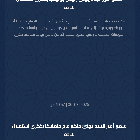
بلاده
بعث حضرة صاحب السمو أمير البلاد الشيخ مشعل الأحمد الجابر الصباح حفظه الله
ورعاه ببرقية تهنئة إلى فخامة الرئيس رودريغو باز رئيس دولة بوليفيا متعددة
القوميات الصديقة عبر فيها سموه حفظه الله عن خالص تهانيه بمناسبة ذكرى
الاستقلال لبلاده.
متمنيا سموه رعاه الله لفخامته موفور الصحة والعافية ولدولة بوليفيا وشعبها
الصديق كل التقدم والازدهار.
06-08-2026 | 10:57 ص
سمو أمير البلاد يهنئ حاكم عام جامايكا بذكرى استقلال
بلاده