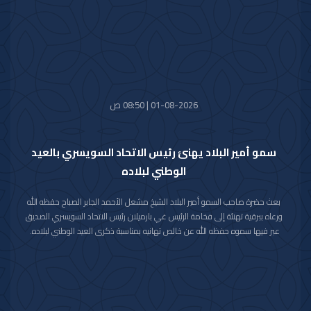
01-08-2026 | 08:50 ص
سمو أمير البلاد يهنئ رئيس الاتحاد السويسري بالعيد
الوطني لبلاده
بعث حضرة صاحب السمو أمير البلاد الشيخ مشعل الأحمد الجابر الصباح حفظه الله
ورعاه ببرقية تهنئة إلى فخامة الرئيس غي بارميلان رئيس الاتحاد السويسري الصديق
عبر فيها سموه حفظه الله عن خالص تهانيه بمناسبة ذكرى العيد الوطني لبلاده.
متمنيا سموه رعاه الله لفخامته موفور الصحة والعافية وللاتحاد السويسري وشعبه
الصديق كل التقدم والازدهار.