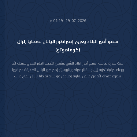
29-07-2026 | 01:29 م
سمو أمير البلاد يعزي إمبراطور اليابان بضحايا زلزال
(كوماموتو)
بعث حضرة صاحب السمو أمير البلاد الشيخ مشعل الأحمد الجابر الصباح حفظه الله
ورعاه ببرقية تعزية إلى جلالة الإمبراطور ناروهيتو إمبراطور اليابان الصديقة عبر فيها
سموه حفظه الله عن خالص تعازيه وصادق مواساته بضحايا الزلزال الذي ضرب
محافظة كوماموتو جنوب غربي اليابان والذي أسفر عن سقوط عدد من الضحايا
وإصابة المئات وتدمير للممتلكات والمرافق العامة.
راجيا سموه رعاه الله للمصابين سرعة الشفاء والعافية وأن يتمكن المسؤولون في
البلد الصديق من احتواء وتجاوز آثار هذه الكارثة الطبيعية.