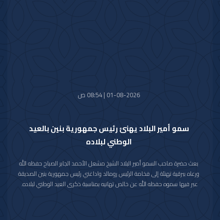
واستقبل سموه حفظه الله اليوم معالي النائب الأول لرئيس مجلس الوزراء ووزير
الداخلية الشيخ فهد يوسف سعود الصباح.
كما استقبل سموه رعاه الله اليوم معالي وزير الدفاع الشيخ عبدالله علي عبدالله
السالم الصباح.
واستقبل سموه حفظه الله اليوم معالي وزير الخارجية الشيخ جراح جابر الأحمد
الصباح.
01-08-2026 | 08:54 ص
سمو أمير البلاد يهنئ رئيس جمهورية بنين بالعيد
الوطني لبلاده
بعث حضرة صاحب السمو أمير البلاد الشيخ مشعل الأحمد الجابر الصباح حفظه الله
ورعاه ببرقية تهنئة إلى فخامة الرئيس رومالد واداغني رئيس جمهورية بنين الصديقة
عبر فيها سموه حفظه الله عن خالص تهانيه بمناسبة ذكرى العيد الوطني لبلاده.
متمنيا سموه رعاه الله لفخامته موفور الصحة والعافية ولجمهورية بنين وشعبها
الصديق كل التقدم والازدهار.