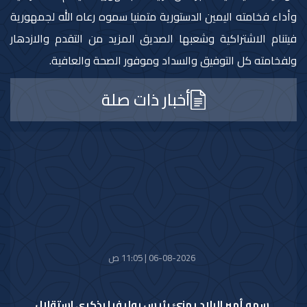
وأداء فخامته اليمين الدستورية متمنيا سموه رعاه الله لجمهورية
فيتنام الاشتراكية وشعبها الصديق المزيد من التقدم والازدهار
ولفخامته كل التوفيق والسداد وموفور الصحة والعافية.
أخبار ذات صلة
06-08-2026 | 11:05 ص
سمو أمير البلاد يهنئ رئيس بوليفيا بذكرى استقلال