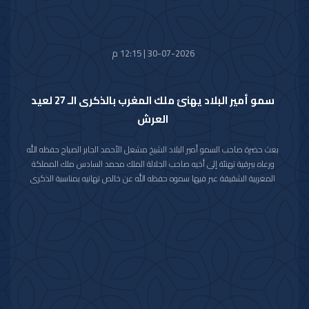
30-07-2026 | 12:15 م
سمو أمير البلاد يهنئ ملك المغرب بالذكرى الـ 27 لعيد
العرش
بعث حضرة صاحب السمو أمير البلاد الشيخ مشعل الأحمد الجابر الصباح حفظه الله
ورعاه ببرقية تهنئة إلى أخيه صاحب الجلالة الملك محمد السادس ملك المملكة
المغربية الشقيقة عبر فيها سموه حفظه الله عن خالص تهانيه بمناسبة الذكرى
السابعة والعشرين لعيد العرش في المملكة المغربية الشقيقة.
مشيدا سموه رعاه الله بعمق العلاقات الأخوية والتاريخية التي تجمع دولة الكويت
والمملكة المغربية الشقيقة ومؤكدا التطلع الدائم والمشترك لتعزيزها والارتقاء
بأطر التعاون القائم بين البلدين الشقيقين في شتى المجالات.
متمنيا سموه حفظه الله لجلالته موفور الصحة والعافية وللمملكة المغربية
الشقيقة وشعبها الكريم كل التقدم والازدهار في ظل القيادة الحكيمة لجلالته.