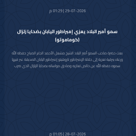
29-07-2026 | 01:29 م
سمو أمير البلاد يعزي إمبراطور اليابان بضحايا زلزال
(كوماموتو)
بعث حضرة صاحب السمو أمير البلاد الشيخ مشعل الأحمد الجابر الصباح حفظه الله
ورعاه ببرقية تعزية إلى جلالة الإمبراطور ناروهيتو إمبراطور اليابان الصديقة عبر فيها
سموه حفظه الله عن خالص تعازيه وصادق مواساته بضحايا الزلزال الذي ضرب
محافظة كوماموتو جنوب غربي اليابان والذي أسفر عن سقوط عدد من الضحايا
وإصابة المئات وتدمير للممتلكات والمرافق العامة.
راجيا سموه رعاه الله للمصابين سرعة الشفاء والعافية وأن يتمكن المسؤولون في
البلد الصديق من احتواء وتجاوز آثار هذه الكارثة الطبيعية.
28-07-2026 | 01:05 م