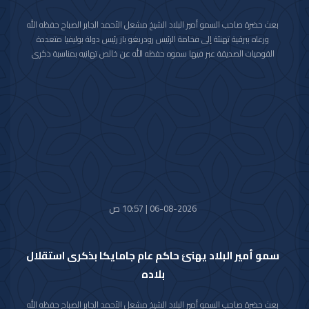
بعث حضرة صاحب السمو أمير البلاد الشيخ مشعل الأحمد الجابر الصباح حفظه الله
ورعاه ببرقية تهنئة إلى فخامة الرئيس رودريغو باز رئيس دولة بوليفيا متعددة
القوميات الصديقة عبر فيها سموه حفظه الله عن خالص تهانيه بمناسبة ذكرى
الاستقلال لبلاده.
متمنيا سموه رعاه الله لفخامته موفور الصحة والعافية ولدولة بوليفيا وشعبها
الصديق كل التقدم والازدهار.
06-08-2026 | 10:57 ص
سمو أمير البلاد يهنئ حاكم عام جامايكا بذكرى استقلال
بلاده
بعث حضرة صاحب السمو أمير البلاد الشيخ مشعل الأحمد الجابر الصباح حفظه الله