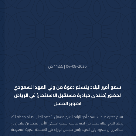
خالص تعازيه وصادق مواساته بوفاة المغفور لها بإذن الله تعالى والدة صاحب
السمو الملكي الأمير حمود بن سعود بن عبدالعزيز آل سعود سائلا سموه المولى
تعالى أن يتغمد الفقيدة بواسع رحمته ويسكنها فسيح جناته وأن يلهم الأسرة
المالكة الكريمة وذوي الفقيدة جميل الصبر وحسن العزاء.
04-08-2026 | 11:55 ص
سمو أمير البلاد يتسلم دعوة من ولي العهد السعودي
لحضور (منتدى مبادرة مستقبل الاستثمار) في الرياض
اكتوبر المقبل
تسلم حضرة صاحب السمو أمير البلاد الشيخ مشعل الأحمد الجابر الصباح حفظه الله
ورعاه اليوم رسالة خطية من اخيه صاحب السمو الملكي الأمير محمد بن سلمان بن
عبدالعزيز آل سعود ولي العهد رئيس مجلس الوزراء في المملكة العربية السعودية
الشقيقة تضمنت دعوة سموه رعاه الله لحضور (منتدى مبادرة مستقبل الاستثمار)