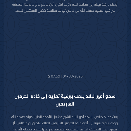
ورعاه ببرقية تهنئة إلى فخامة السير باتريك لينتون آلين حاكم عام جامايكا الصديقة
عبر فيها سموه حفظه الله عن خالص تهانيه بمناسبة ذكرى الاستقلال لبلاده.
متمنيا سموه رعاه الله لفخامته موفور الصحة والعافية ولجامايكا وشعبها الصديق
كل التقدم والازدهار.
04-08-2026 | 07:59 م
سمو أمير البلاد يبعث ببرقية تعزية إلى خادم الحرمين
الشريفين
بعث حضرة صاحب السمو أمير البلاد الشيخ مشعل الأحمد الجابر الصباح حفظه الله
ورعاه ببرقية تعزية إلى أخيه خادم الحرمين الشريفين الملك سلمان بن عبدالعزيز آل
سعود ملك المملكة العربية السعودية الشقيقة عبر فيها سموه حفظه الله عن