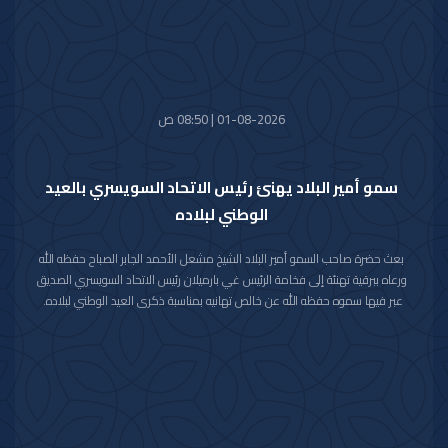
01-08-2026 | 08:50 ص
سمو أمير البلاد يهنئ رئيس الاتحاد السويسري بالعيد
الوطني لبلاده
بعث حضرة صاحب السمو أمير البلاد الشيخ مشعل الأحمد الجابر الصباح حفظه الله
ورعاه ببرقية تهنئة إلى فخامة الرئيس غي بارميلان رئيس الاتحاد السويسري الصديق
عبر فيها سموه حفظه الله عن خالص تهانيه بمناسبة ذكرى العيد الوطني لبلاده.
متمنيا سموه رعاه الله لفخامته موفور الصحة والعافية وللاتحاد السويسري وشعبه
الصديق كل التقدم والازدهار.